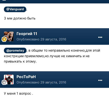
,
@Vanguard
3 мм должно быть
Георгий 11
Опубликовано
29 августа, 2016
, в общем то неправильно конечно,для этой
@prometey
констркции приемлемо,но лучше не химичить и не
привыкать к этому.
PecToPaH
Опубликовано
29 августа, 2016
У меня 1 вопрос .