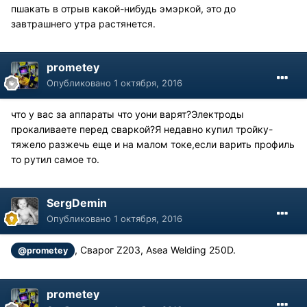
пшакать в отрыв какой-нибудь эмэркой, это до
завтрашнего утра растянется.
prometey
Опубликовано
1 октября, 2016
что у вас за аппараты что уони варят?Электроды
прокаливаете перед сваркой?Я недавно купил тройку-
тяжело разжечь еще и на малом токе,если варить профиль
то рутил самое то.
SergDemin
Опубликовано
1 октября, 2016
, Сварог Z203, Asea Welding 250D.
@prometey
prometey