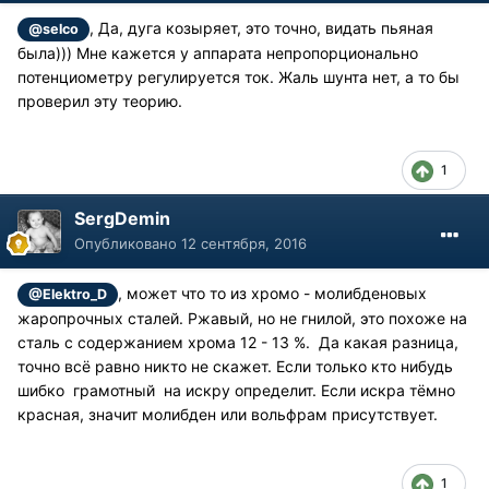
, Да, дуга козыряет, это точно, видать пьяная
@selco
была))) Мне кажется у аппарата непропорционально
потенциометру регулируется ток. Жаль шунта нет, а то бы
проверил эту теорию.
1
SergDemin
Опубликовано
12 сентября, 2016
, может что то из хромо - молибденовых
@Elektro_D
жаропрочных сталей. Ржавый, но не гнилой, это похоже на
сталь с содержанием хрома 12 - 13 %. Да какая разница,
точно всё равно никто не скажет. Если только кто нибудь
шибко грамотный на искру определит. Если искра тёмно
красная, значит молибден или вольфрам присутствует.
1