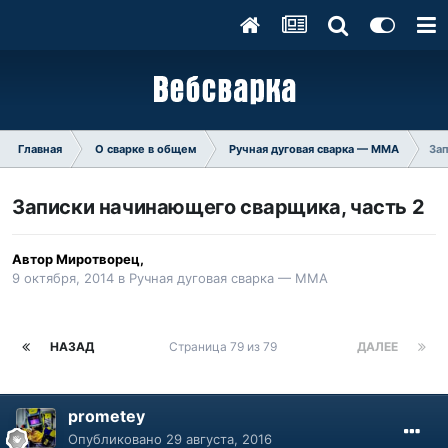
Главная
О сварке в общем
Ручная дуговая сварка — ММA
Зап
Записки начинающего сварщика, часть 2
Автор
Миротворец
,
9 октября, 2014
в
Ручная дуговая сварка — ММA
НАЗАД
Страница 79 из 79
ДАЛЕЕ
prometey
Опубликовано
29 августа, 2016