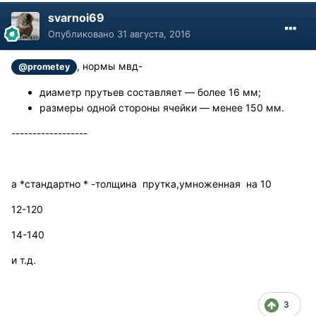
svarnoi69
Опубликовано
31 августа, 2016
, нормы мвд-
@prometey
диаметр прутьев составляет — более 16 мм;
размеры одной стороны ячейки — менее 150 мм.
------------------
а *стандартно * -толщина прутка,умноженная на 10
12-120
14-140
и т.д.
3