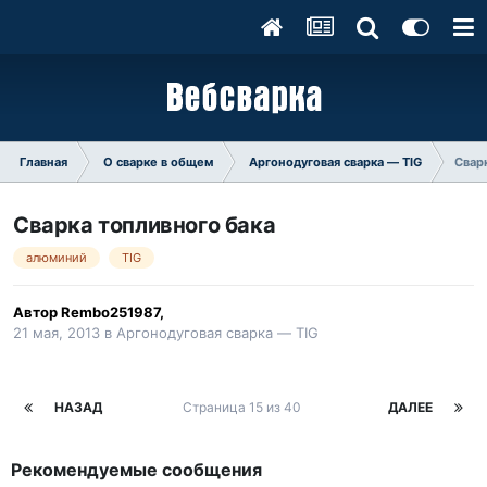
Главная
О сварке в общем
Аргонодуговая сварка — TIG
Свар
Сварка топливного бака
алюминий
TIG
Автор
Rembo251987
,
21 мая, 2013
в
Аргонодуговая сварка — TIG
НАЗАД
Страница 15 из 40
ДАЛЕЕ
Рекомендуемые сообщения