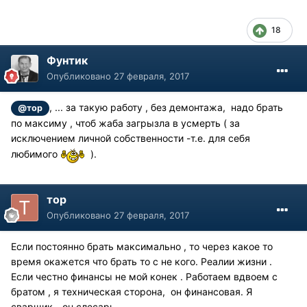
18
Фунтик
Опубликовано
27 февраля, 2017
, ... за такую работу , без демонтажа, надо брать
@тор
по максиму , чтоб жаба загрызла в усмерть ( за
исключением личной собственности -т.е. для себя
любимого
).
тор
Опубликовано
27 февраля, 2017
Если постоянно брать максимально , то через какое то
время окажется что брать то с не кого. Реалии жизни .
Если честно финансы не мой конек . Работаем вдвоем с
братом , я техническая сторона, он финансовая. Я
сварщик - он слесарь .