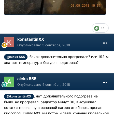
15
konstantinXX
Опубликовано
3 сентября, 2018
, бачок дополнительно прогревали? или 192-м
@aleks 555
хватает температуры без доп. подогрева?
aleks 555
Опубликовано
4 сентября, 2018
, нет. дополнительного подогрева не
@konstantinXX
было. но прогревал радиатор минут 30, высушивал
остатки тосола, ну а основной нагрев это бачек. пропан-
кислород, сопло №3. им потом и паял. конечно кровельной