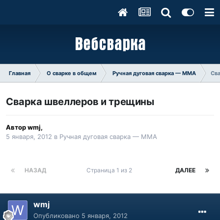
Главная
О сварке в общем
Ручная дуговая сварка — ММA
Св
Сварка швеллеров и трещины
Автор
wmj
,
5 января, 2012
в
Ручная дуговая сварка — ММA
НАЗАД
Страница 1 из 2
ДАЛЕЕ
wmj
Опубликовано
5 января, 2012