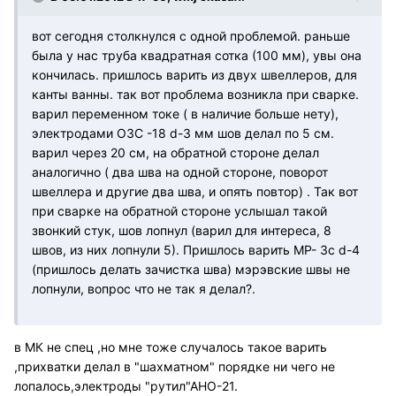
вот сегодня столкнулся с одной проблемой. раньше
была у нас труба квадратная сотка (100 мм), увы она
кончилась. пришлось варить из двух швеллеров, для
канты ванны. так вот проблема возникла при сварке.
варил переменном токе ( в наличие больше нету),
электродами ОЗС -18 d-3 мм шов делал по 5 см.
варил через 20 см, на обратной стороне делал
аналогично ( два шва на одной стороне, поворот
швеллера и другие два шва, и опять повтор) . Так вот
при сварке на обратной стороне услышал такой
звонкий стук, шов лопнул (варил для интереса, 8
швов, из них лопнули 5). Пришлось варить МР- 3с d-4
(пришлось делать зачистка шва) мэрэвские швы не
лопнули, вопрос что не так я делал?.
в МК не спец ,но мне тоже случалось такое варить
,прихватки делал в "шахматном" порядке ни чего не
лопалось,электроды "рутил"АНО-21.