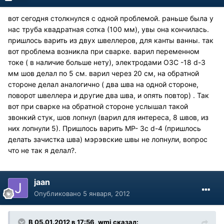
вот сегодня столкнулся с одной проблемой. раньше была у
нас труба квадратная сотка (100 мм), увы она кончилась.
пришлось варить из двух швеллеров, для канты ванны. так
вот проблема возникла при сварке. варил переменном
токе ( в наличие больше нету), электродами ОЗС -18 d-3
мм шов делал по 5 см. варил через 20 см, на обратной
стороне делал аналогично ( два шва на одной стороне,
поворот швеллера и другие два шва, и опять повтор) . Так
вот при сварке на обратной стороне услышал такой
звонкий стук, шов лопнул (варил для интереса, 8 швов, из
них лопнули 5). Пришлось варить МР- 3с d-4 (пришлось
делать зачистка шва) мэрэвские швы не лопнули, вопрос
что не так я делал?.
jaan
Опубликовано
5 января, 2012
В 05.01.2012 в 17:56, wmj сказал: