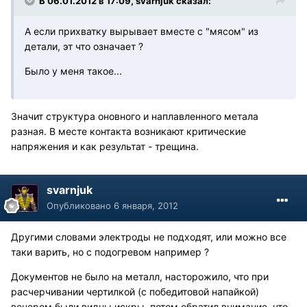
В 06.01.2012 в 17:09, svarnjuk сказал:
А если прихватку вырывает вместе с "мясом" из
детали, эт что означает ?
Было у меня такое...
Значит структура оновного и наплавленного метала
разная. В месте контакта возникают критические
напряжения и как результат - трещина.
svarnjuk
Опубликовано
6 января, 2012
Другими словами электроды не подходят, или можно все
таки варить, но с подогревом например ?
Документов не было на металл, насторожило, что при
расчерчивании чертилкой (с победитовой напайкой)
вечером были видны искры, потом обратил внимание, что