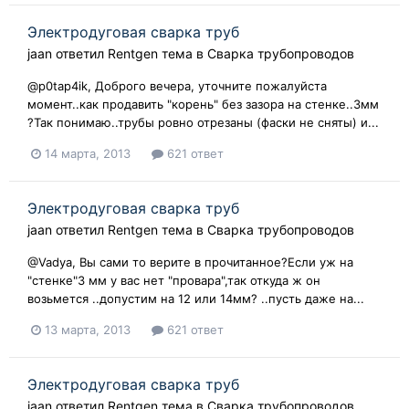
Электродуговая сварка труб
jaan
ответил
Rentgen
тема в
Сварка трубопроводов
@p0tap4ik, Доброго вечера, уточните пожалуйста
момент..как продавить "корень" без зазора на стенке..3мм
?Так понимаю..трубы ровно отрезаны (фаски не сняты) и...
14 марта, 2013
621 ответ
Электродуговая сварка труб
jaan
ответил
Rentgen
тема в
Сварка трубопроводов
@Vadya, Вы сами то верите в прочитанное?Если уж на
"стенке"З мм у вас нет "провара",так откуда ж он
возьмется ..допустим на 12 или 14мм? ..пусть даже на...
13 марта, 2013
621 ответ
Электродуговая сварка труб
jaan
ответил
Rentgen
тема в
Сварка трубопроводов