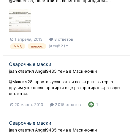
@welderman, Посмотрите.. возможно пригодится.....
1 апреля, 2013
8 ответов
(и ещё 2 )
MMA
вопрос
Сварочные маски
jaan
ответил
Angel9435
тема в
Маски/очки
@Максим28, просто кусок ваты и все...грязь вытер..а
другим уже после протирки еще раз протираю...разводы
остаются.
20 марта, 2013
2 015 ответов
1
Сварочные маски
jaan
ответил
Angel9435
тема в
Маски/очки