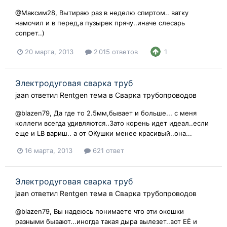
@Максим28, Вытираю раз в неделю спиртом.. ватку
намочил и в перед,а пузырек прячу..иначе слесарь
сопрет..)
20 марта, 2013
2 015 ответов
1
Электродуговая сварка труб
jaan
ответил
Rentgen
тема в
Сварка трубопроводов
@blazen79, Да где то 2.5мм,бывает и больше... с меня
коллеги всегда удивляются..Зато корень идет идеал..если
еще и LB вариш.. а от ОКушки менее красивый..она...
16 марта, 2013
621 ответ
Электродуговая сварка труб
jaan
ответил
Rentgen
тема в
Сварка трубопроводов
@blazen79, Вы надеюсь понимаете что эти окошки
разными бывают...иногда такая дыра вылезет..вот ЕЁ и