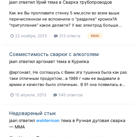
jaan
ответил
Урий
тема в
Сварка трубопроводов
Как же Вы проплавите стенку 5 мм,если во всем выше
перечисленном не вспомнили о "разделке" кромок?А
"притупление" какое делаете? У вас электрод больше...
22 ноября, 2013
313 ответа
MMA
Совместимость сварки с алкоголем
jaan
ответил
аргонавт
тема в
Курилка
@аргонавт, Не соглашусь с Вами эта тушенка была как раз
таки отличным продуктом...в 1989 г нам ее выдавали в
армии и качество было отличным.. В 91 она появилась в...
15 апреля, 2013
545 ответов
Недовареный стык
jaan
ответил
welderman
тема в
Ручная дуговая сварка
— ММA