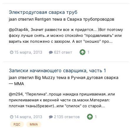
Электродуговая сварка труб
jaan
ответил
Rentgen
тема в
Сварка трубопроводов
@p0tap4ik, Значит развести все ж придется... )Вот поэтому
фаску лучше снять..и можно спокойно "продавливать" или
варить как положено с зазором. А вот "окошко" про...
15 марта, 2013
621 ответ
1
Записки начинающего сварщика, часть 1
jaan
ответил
Big Muzzy
тема в
Ручная дуговая сварка
— ММA
@m294, "Перелина"..проще накидка пришиваемая..или
приклеиваемая к верхней части св.маски.Материал:
плотная ткань(брезент)..или "спилок" со старой...
14 марта, 2013
2 135 ответов
1
РДС
MMA