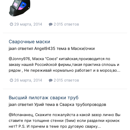
29 марта, 2014
2 015 ответов
Сварочные маски
jaan
ответил
Angel9435
тема в
Маски/очки
@Jonny976, Маска "Союз" китайская,производится по
заказу нашей Российской фирмы,такая практика сплошь и
рядом , Не переживай нормально работает и в мороз,во...
26 марта, 2014
2 015 ответов
Высший пилотаж сварки труб
jaan
ответил
Урий
тема в
Сварка трубопроводов
@Испананец, Скажите пожалуйста а какой зазор лично Вы
ставите при толщине стенки (5мм) если разделки кромок
нет? P.S. И причем в теме про дуговую сварку...