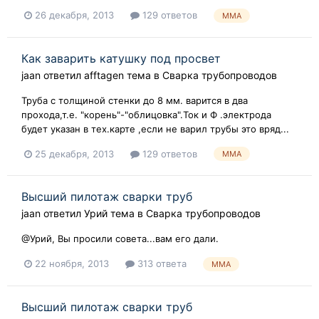
26 декабря, 2013
129 ответов
MMA
Как заварить катушку под просвет
jaan
ответил
afftagen
тема в
Сварка трубопроводов
Труба с толщиной стенки до 8 мм. варится в два
прохода,т.е. "корень"-"облицовка".Ток и Ф .электрода
будет указан в тех.карте ,если не варил трубы это вряд...
25 декабря, 2013
129 ответов
MMA
Высший пилотаж сварки труб
jaan
ответил
Урий
тема в
Сварка трубопроводов
@Урий, Вы просили совета...вам его дали.
22 ноября, 2013
313 ответа
MMA
Высший пилотаж сварки труб