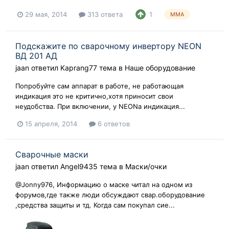
29 мая, 2014
313 ответа
1
MMA
Подскажите по сварочному инвертору NEON
ВД 201 АД
jaan
ответил
Kaprang77
тема в
Наше оборудование
Попробуйте сам аппарат в работе, не работающая
индикация это не критично,хотя приносит свои
неудобства. При включении, у NEONа индикация...
15 апреля, 2014
6 ответов
Сварочные маски
jaan
ответил
Angel9435
тема в
Маски/очки
@Jonny976, Информацию о маске читал на одном из
форумов,где также люди обсуждают свар.оборудование
,средства защиты и тд. Когда сам покупал сие...