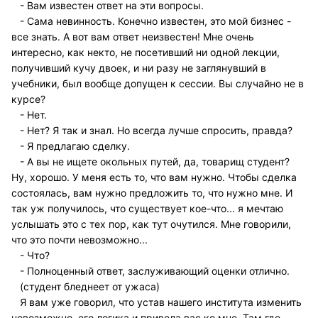
- Вам известен ответ на эти вопросы.
- Сама невинность. Конечно известен, это мой бизнес -
все знать. А вот вам ответ неизвестен! Мне очень
интересно, как некто, не посетивший ни одной лекции,
получивший кучу двоек, и ни разу не заглянувший в
учебники, был вообще допущен к сессии. Вы случайно не в
курсе?
- Нет.
- Нет? Я так и знал. Но всегда лучше спросить, правда?
- Я предлагаю сделку.
- А вы не ищете окольных путей, да, товарищ студент?
Ну, хорошо. У меня есть то, что вам нужно. Чтобы сделка
состоялась, вам нужно предложить то, что нужно мне. И
так уж получилось, что существует кое-что... я мечтаю
услышать это с тех пор, как тут очутился. Мне говорили,
что это почти невозможно...
- Что?
- Полноценный ответ, заслуживающий оценки отлично.
(студент бледнеет от ужаса)
Я вам уже говорил, что устав нашего института изменить
невозможно, его логика и привела вас ко мне. Там где