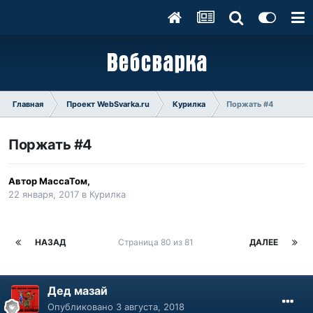
Главная
Проект WebSvarka.ru
Курилка
Поржать #4
Поржать #4
Автор
МассаТом
,
22 января, 2017
в
Курилка
НАЗАД
Страница 80 из 81
ДАЛЕЕ
Дед мазай
Опубликовано
3 августа, 2018