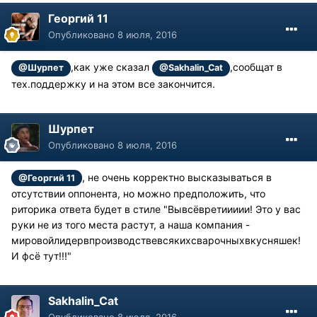
Георгий 11
Опубликовано
8 июля, 2016
,как уже сказал
,сообщат в
@Шурпет
@Sakhalin_Cat
тех.поддержку и на этом все закончится.
Шурпет
Опубликовано
8 июля, 2016
, не очень корректно высказываться в
@Георгий 11
отсутствии оппонента, но можно предположить, что
риторика ответа будет в стиле "Вывсёвретиииии! Это у вас
руки не из того места растут, а наша компания -
мировойлидервпроизводствевсякихсварочныхвкусняшек!
И фсё тут!!!"
Sakhalin_Cat
Опубликовано
8 июля, 2016