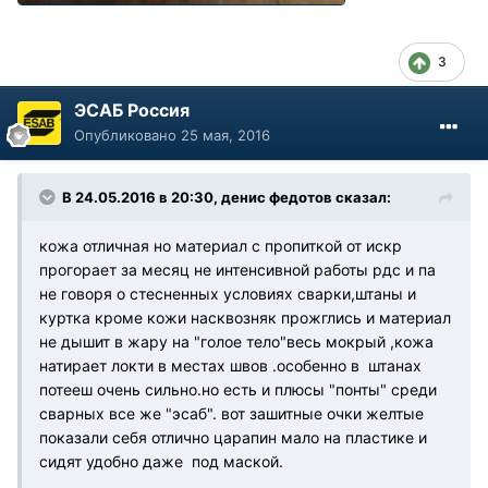
3
ЭСАБ Россия
Опубликовано
25 мая, 2016
В 24.05.2016 в 20:30, денис федотов сказал:
кожа отличная но материал с пропиткой от искр
прогорает за месяц не интенсивной работы рдс и па
не говоря о стесненных условиях сварки,штаны и
куртка кроме кожи насквозняк прожглись и материал
не дышит в жару на "голое тело"весь мокрый ,кожа
натирает локти в местах швов .особенно в штанах
потееш очень сильно.но есть и плюсы "понты" среди
сварных все же "эсаб". вот зашитные очки желтые
показали себя отлично царапин мало на пластике и
сидят удобно даже под маской.