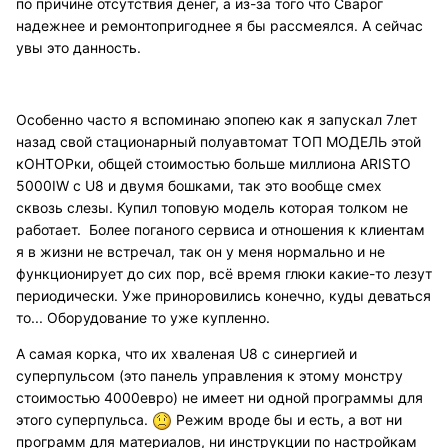
по причине отсутствия денег, а из-за того что Сварог
надежнее и ремонтопригоднее я бы рассмеялся. А сейчас
увы это данность.
Особенно часто я вспоминаю эпопею как я запускал 7лет
назад свой стационарный полуавтомат ТОП МОДЕЛЬ этой
кОНТОРки, общей стоимостью больше миллиона ARISTO
5000IW c U8 и двумя бошками, так это вообще смех
сквозь слезы. Купил топовую модель которая толком не
работает. Более поганого сервиса и отношения к клиентам
я в жизни не встречал, так он у меня нормально и не
функционирует до сих пор, всё время глюки какие-то лезут
периодически. Уже приноровились конечно, куды деваться
то... Оборудование то уже купленно.
А самая корка, что их хваленая U8 с синергией и
суперпульсом (это панель управления к этому монстру
стоимостью 4000евро) не имеет ни одной программы для
этого суперпульса.
Режим вроде бы и есть, а вот ни
программ для материалов, ни инструкции по настройкам