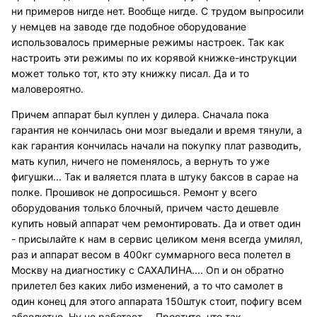
ни примеров нигде нет. Вообще нигде. С трудом выпросили
у немцев на заводе где подобное оборудование
использовалось примерные режимы настроек. Так как
настроить эти режимы по их корявой книжке-инструкции
может только тот, кто эту книжку писал. Да и то
маловероятно.
Причем аппарат был куплен у дилера. Сначала пока
гарантия не кончилась они мозг выедали и время тянули, а
как гарантия кончилась начали на покупку плат разводить,
мать купил, ничего не поменялось, а вернуть то уже
фигушки... Так и валяется плата в штуку баксов в сарае на
полке. Прошивок не допросишься. Ремонт у всего
оборудования только блочный, причем часто дешевле
купить новый аппарат чем ремонтировать. Да и ответ один
- присылайте к нам в сервис целиком меня всегда умилял,
раз и аппарат весом в 400кг суммарного веса полетел в
Москву на диагностику с САХАЛИНА.... Оп и он обратно
прилетел без каких либо изменений, а то что самолет в
один конец для этого аппарата 150штук стоит, пофигу всем
абсолютно. Ну не работает.... Простите, что так