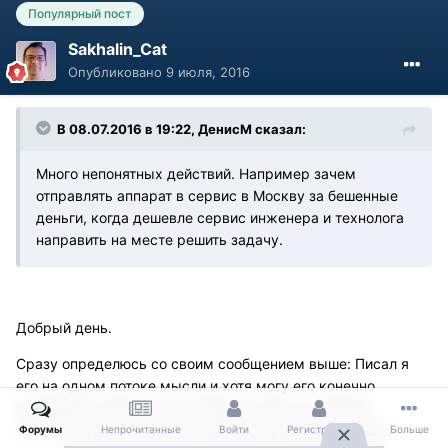
Популярный пост
Sakhalin_Cat
Опубликовано
9 июля, 2016
В 08.07.2016 в 19:22, ДенисМ сказал:
Много непонятных действий. Например зачем
отправлять аппарат в сервис в Москву за бешенные
деньги, когда дешевле сервис инженера и технолога
направить на месте решить задачу.
Добрый день.
Сразу определюсь со своим сообщением выше: Писал я
его на одном потоке мысли и хотя могу его конечно
исправить, делать этого не буду, а просто распишу
тонкости и места которые надо воспринимать (читать)
Форумы
Непрочитанные
Войти
Регистрация
Больше