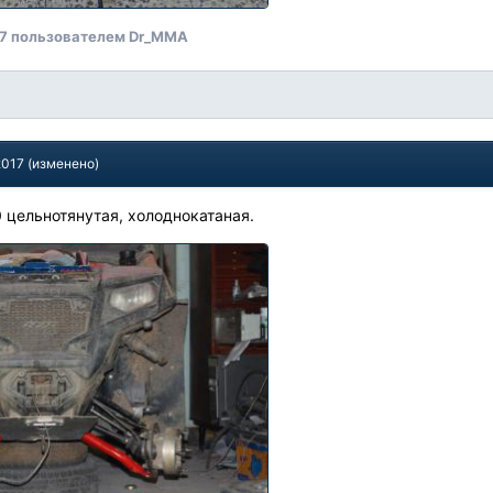
17
пользователем Dr_MMA
2017
(изменено)
0 цельнотянутая, холоднокатаная.