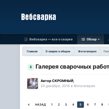
Вебсварка — все о сварке
Обзор
Главная
О сварке в общем
Фотогалерея
Гал
Галерея сварочных рабо
Автор
СКРОМНЫЙ
,
24 декабря, 2016
в
Фотогалерея
НАЗАД
1
2
3
4
5
6
7
8