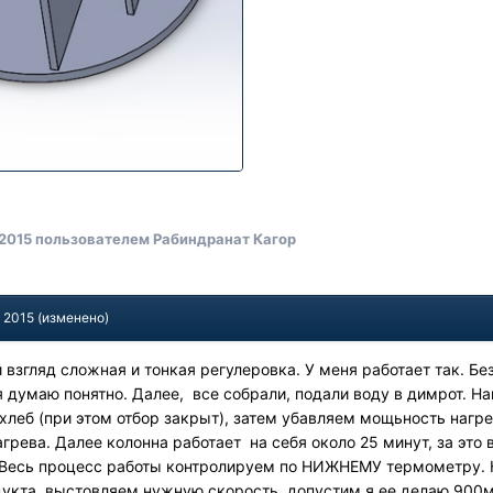
 2015
пользователем Рабиндранат Кагор
, 2015
(изменено)
й взгляд сложная и тонкая регулеровка. У меня работает так. 
я думаю понятно. Далее, все собрали, подали воду в димрот. На
хлеб (при этом отбор закрыт), затем убавляем мощьность нагре
грева. Далее колонна работает на себя около 25 минут, за это 
 Весь процесс работы контролируем по НИЖНЕМУ термометру. 
укта, выстовляем нужную скорость, допустим я ее делаю 900мл