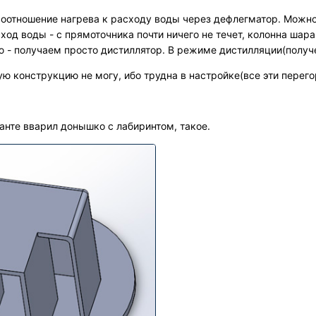
соотношение нагрева к расходу воды через дефлегматор. Можно
ход воды - с прямоточника почти ничего не течет, колонна шар
ю - получаем просто дистиллятор. В режиме дистилляции(получ
ую конструкцию не могу, ибо трудна в настройке(все эти перег
анте вварил донышко с лабиринтом, такое.