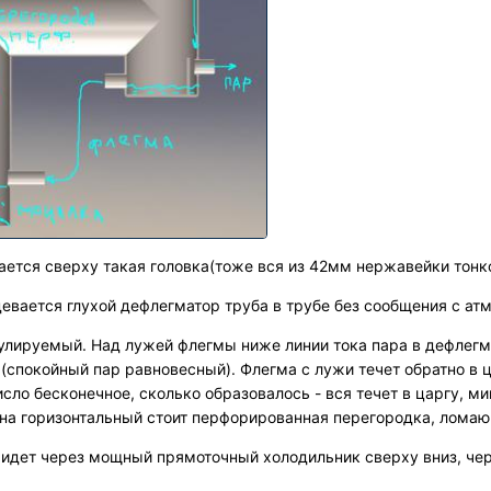
ется сверху такая головка(тоже вся из 42мм нержавейки тонко
девается глухой дефлегматор труба в трубе без сообщения с ат
улируемый. Над лужей флегмы ниже линии тока пара в дефлегм
а(спокойный пар равновесный). Флегма с лужи течет обратно в 
сло бесконечное, сколько образовалось - вся течет в царгу, м
 на горизонтальный стоит перфорированная перегородка, ломаю
 идет через мощный прямоточный холодильник сверху вниз, чер