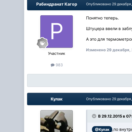
Рабиндранат Кагор
Опубликовано
29 декабря
Понятно теперь.
Штуцера ввели в забл
А это для термометро
Изменено
29 декабря,
Участник
983
Кулак
Опубликовано
29 декабря
В 29.12.2015 в 07
,по внутр
@Кулак