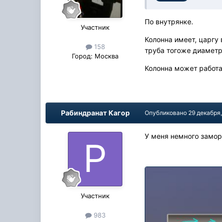
По внутрянке.
Участник
Колонна имеет, царгу
158
труба тогоже диаметр
Город:
Москва
Колонна может работа
Рабиндранат Кагор
Опубликовано
29 декабря
У меня немного замор
Участник
983