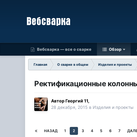
Вебсварка — все о сварке
Обзор
Главная
О сварке в общем
Изделия и проекты
Ректификационные колонн
Автор
Георгий 11
,
28 декабря, 2015
в
Изделия и проекты
НАЗАД
1
2
3
4
5
6
7
ДАЛ