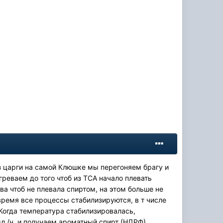
Без царги на самой Клюшке мы перегоняем брагу и
греваем до того чтоб из ТСА начало плевать
ва чтоб не плевала спиртом, на этом больше не
время все процессы стабилизируются, в т числе
Когда температура стабилизировалась,
 /ч, и получаем ароматный спирт (НДРФ),