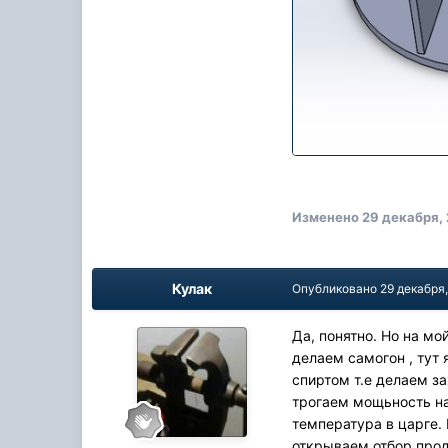
Изменено
29 декабря,
Кулак
Опубликовано
29 декабря
Да, понятно. Но на мо
делаем самогон , тут 
спиртом т.е делаем за
трогаем мощьность на
температура в царге.
открываем отбор прод