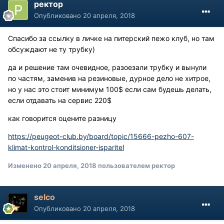
ректор
Опубликовано
20 апреля, 2018
Спасибо за ссылку в личке на питерский пежо клуб, но там
обсуждают не ту трубку)
да и решение там очевидное, разоезали трубку и вынули
по частям, заменив на резиновые, дурное дело не хитрое,
но у нас это стоит минимум 100$ если сам будешь делать,
если отдавать на сервис 220$
как говорится оцените разницу
https://peugeot-club.by/board/topic/15666-pezho-607-
klimat-kontrol-konditsioner-isparitel
Изменено
20 апреля, 2018
пользователем ректор
selco
Опубликовано
20 апреля, 2018