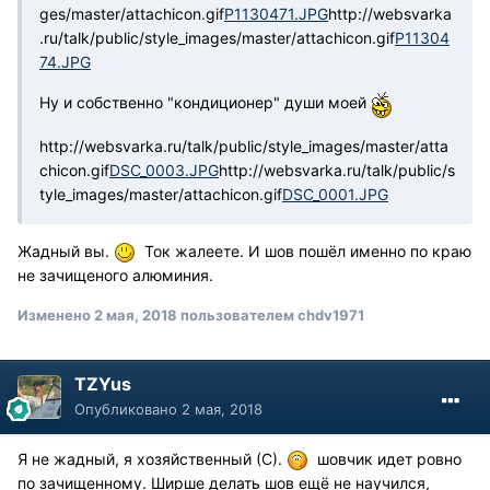
ges/master/attachicon.gif
P1130471.JPG
http://websvarka
.ru/talk/public/style_images/master/attachicon.gif
P11304
74.JPG
Ну и собственно "кондиционер" души моей
http://websvarka.ru/talk/public/style_images/master/atta
chicon.gif
DSC_0003.JPG
http://websvarka.ru/talk/public/s
tyle_images/master/attachicon.gif
DSC_0001.JPG
Жадный вы.
Ток жалеете. И шов пошёл именно по краю
не зачищеного алюминия.
Изменено
2 мая, 2018
пользователем chdv1971
TZYus
Опубликовано
2 мая, 2018
Я не жадный, я хозяйственный (С).
шовчик идет ровно
по зачищенному. Ширше делать шов ещё не научился,