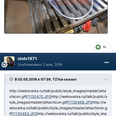
10
chdv1971
Опубликовано
2 мая, 2018
В 02.05.2018 в 07:39, TZYus сказал:
http://websvarka.ru/talk/public/style_images/master/atta
chicon.gif
P1130470.JPG
http://websvarka.ru/talk/public/s
tyle_images/master/attachicon.gif
P1130468.JPG
http://w
ebsvarka.ru/talk/public/style_images/master/attachicon.g
if
P1130463.JPG
http://websvarka.ru/talk/public/style_ima