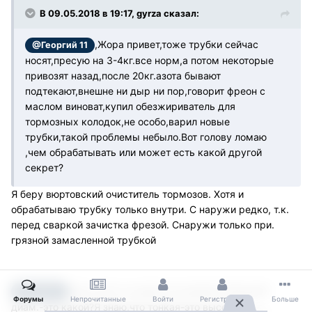
В 09.05.2018 в 19:17, gyrza сказал:
,Жора привет,тоже трубки сейчас
@Георгий 11
носят,пресую на 3-4кг.все норм,а потом некоторые
привозят назад,после 20кг.азота бывают
подтекают,внешне ни дыр ни пор,говорит фреон с
маслом виноват,купил обезжириватель для
тормозных колодок,не особо,варил новые
трубки,такой проблемы небыло.Вот голову ломаю
,чем обрабатывать или может есть какой другой
секрет?
Я беру вюртовский очиститель тормозов. Хотя и
обрабатываю трубку только внутри. С наружи редко, т.к.
перед сваркой зачистка фрезой. Снаружи только при.
грязной замасленной трубкой
,так в том то и дело,что малый и большой
@ВлаДон
Форумы
Непрочитанные
Войти
Регистрация
Больше
диам.-это какой?Я знаю,что тонкая-это высокого