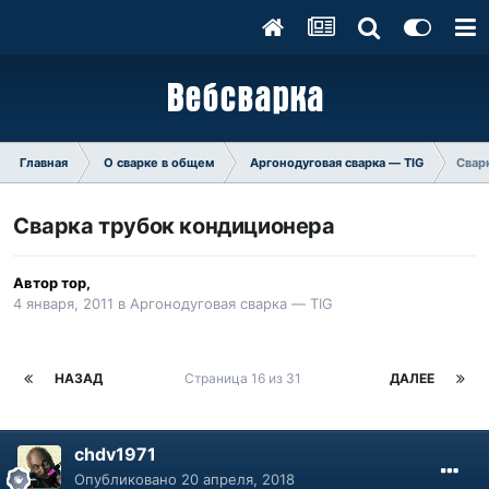
Главная
О сварке в общем
Аргонодуговая сварка — TIG
Свар
Сварка трубок кондиционера
Автор
тор
,
4 января, 2011
в
Аргонодуговая сварка — TIG
НАЗАД
Страница 16 из 31
ДАЛЕЕ
chdv1971
Опубликовано
20 апреля, 2018