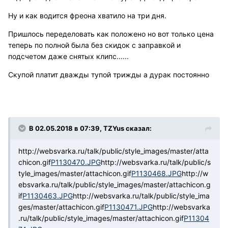
Ну и как водится фреона хватило на три дня.
Пришлось переделовать как положено но вот только цена
теперь по полной была без скидок с заправкой и
подсчетом даже снятых клипс......
Скупой платит дважды тупой трижды а дурак постоянно
В 02.05.2018 в 07:39, TZYus сказал:
http://websvarka.ru/talk/public/style_images/master/atta
chicon.gif
P1130470.JPG
http://websvarka.ru/talk/public/s
tyle_images/master/attachicon.gif
P1130468.JPG
http://w
ebsvarka.ru/talk/public/style_images/master/attachicon.g
if
P1130463.JPG
http://websvarka.ru/talk/public/style_ima
ges/master/attachicon.gif
P1130471.JPG
http://websvarka
.ru/talk/public/style_images/master/attachicon.gif
P11304