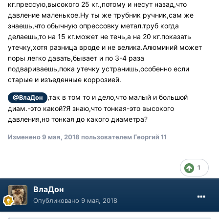
кг.прессую,высокого 25 кг.,потому и несут назад,что
давление маленькое.Ну ты же трубник ручник,сам же
знаешь,что обычную опрессовку метал.труб когда
делаешь,то на 15 кг.может не течь,а на 20 кг.показать
утечку,хотя разница вроде и не велика.Алюминий может
поры легко давать,бывает и по 3-4 раза
подвариваешь,пока утечку устранишь,особенно если
старые и изъеденные коррозией.
,так в том то и дело,что малый и большой
@ВлаДон
диам.-это какой?Я знаю,что тонкая-это высокого
давления,но тонкая до какого диаметра?
Изменено
9 мая, 2018
пользователем Георгий 11
1
ВлаДон
Опубликовано
9 мая, 2018