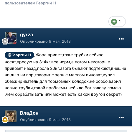
пользователем Георгий 11
1
gyrza
Опубликовано
9 мая, 2018
,Жора привет,тоже трубки сейчас
@Георгий 11
носят,пресую на 3-4кг.все норм,а потом некоторые
привозят назад,после 20кг.азота бывают подтекают,внешне
ни дыр ни пор,говорит фреон с маслом виноват,купил
обезжириватель для тормозных колодок,не особо,варил
новые трубки,такой проблемы небыло.Вот голову ломаю
,чем обрабатывать или может есть какой другой секрет?
ВлаДон
Опубликовано
9 мая, 2018