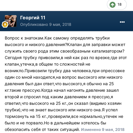
18
Георгий 11
Опубликовано
9 мая, 2018
Вопрос к знатокам.Как самому определять трубки
высокого и низкого давления?Клапан для заправки может
служить своего рода этим своеобразным катализатором?
Сегодня трубку привозили,в ней как раз по врезке,где этот
клапан,утечка,в общем то сложностей не
возникло.Привозили трубку два человека,при опрессовке
один со мной находился,на вопрос высокого или низкого
давления был дан ответ,что высокого,я обычно на 25
кг.такие прессую.Когда начал нагонять давление зашел
второй и спросил под каким давлением я прессую,я
ответил,что высокого на 25 кг.,он сказал (видимо хозяин
трубки),что не знает высокого или низкого она.Я успел
тормознуть на 15 кг.,проверили,все нормально,утечек не
было и не порвало.Но в дальнейшем хотелось бы
обезопасить себя от таких ситуаций.
Изменено
9 мая, 2018