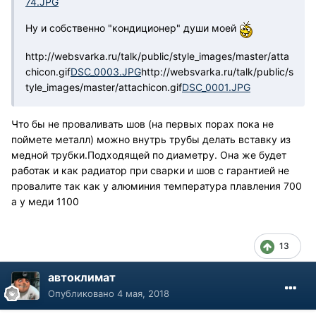
74.JPG
Ну и собственно "кондиционер" души моей
http://websvarka.ru/talk/public/style_images/master/atta
chicon.gif
DSC_0003.JPG
http://websvarka.ru/talk/public/s
tyle_images/master/attachicon.gif
DSC_0001.JPG
Что бы не проваливать шов (на первых порах пока не
поймете металл) можно внутрь трубы делать вставку из
медной трубки.Подходящей по диаметру. Она же будет
работак и как радиатор при сварки и шов с гарантией не
провалите так как у алюминия температура плавления 700
а у меди 1100
13
автоклимат
Опубликовано
4 мая, 2018