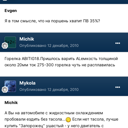
Evgen
Я в том смысле, что на поршень хватит ПВ 35%?
Michik
Опубликовано
12 декабря, 2010
Горелка ABITIG18.Пришлось варить ALемкость толщиной
около 20мм ток 275-300 горелка чуть не расплавилась
Mykola
Опубликовано
12 декабря, 2010
Michik
А Вы на автомобиле с жидкостным охлаждением
пробовали ездить без тасола...
Если нет тасола, лучше
купить "Запорожец" ушастый - у него двигатель с