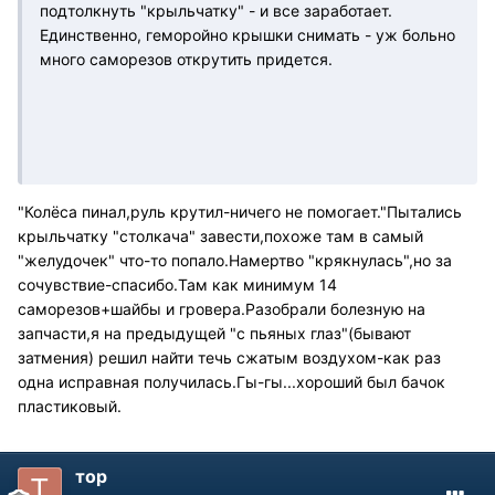
подтолкнуть "крыльчатку" - и все заработает.
Единственно, геморойно крышки снимать - уж больно
много саморезов открутить придется.
"Колёса пинал,руль крутил-ничего не помогает."Пытались
крыльчатку "столкача" завести,похоже там в самый
"желудочек" что-то попало.Намертво "крякнулась",но за
сочувствие-спасибо.Там как минимум 14
саморезов+шайбы и гровера.Разобрали болезную на
запчасти,я на предыдущей "с пьяных глаз"(бывают
затмения) решил найти течь сжатым воздухом-как раз
одна исправная получилась.Гы-гы...хороший был бачок
пластиковый.
тор