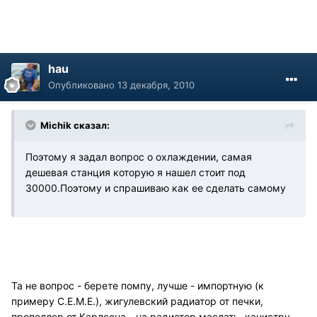
hau
Опубликовано
13 декабря, 2010
Michik сказал:
Поэтому я задал вопрос о охлаждении, самая
дешевая станция которую я нашел стоит под
30000.Поэтому и спрашиваю как ее сделать самому
Та не вопрос - берете помпу, лучше - импортную (к
примеру С.Е.М.Е.), жигулевский радиатор от печки,
пропеллер от Карлсона - на радиатор маслать, канистру