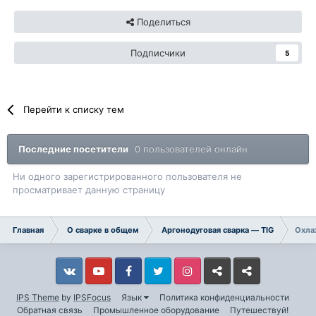
Поделиться
Подписчики
5
Перейти к списку тем
Последние посетители
0 пользователей онлайн
Ни одного зарегистрированного пользователя не
просматривает данную страницу
Главная
О сварке в общем
Аргонодуговая сварка — TIG
Охла
Vkontakte
YouTube
Facebook
Twitter
Instagram
Livejournal
Odnoklassniki
IPS Theme
by
IPSFocus
Язык
Политика конфиденциальности
Обратная связь
Промышленное оборудование
Путешествуй!