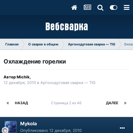
Главная
О сварке в общем
Аргонодуговая сварка — TIG
Охла
Охлаждение горелки
Автор
Michik
,
12 декабря, 2010
в
Аргонодуговая сварка — TIG
НАЗАД
Страница 2 из 46
ДАЛЕЕ
Mykola
Опубликовано
12 декабря, 2010