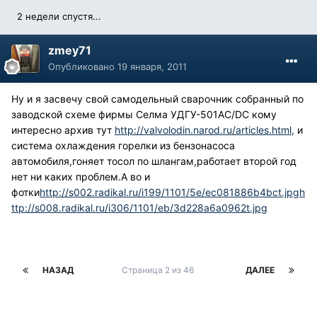
2 недели спустя...
zmey71
Опубликовано
19 января, 2011
Ну и я засвечу свой самодельный сварочник собранный по
заводской схеме фирмы Селма УДГУ-501АС/DC кому
интересно архив тут
http://valvolodin.narod.ru/articles.html,
и
система охлаждения горелки из бензонасоса
автомобиля,гоняет тосол по шлангам,работает второй год
нет ни каких проблем.А во и
фотки
http://s002.radikal.ru/i199/1101/5e/ec081886b4bct.jpg
h
ttp://s008.radikal.ru/i306/1101/eb/3d228a6a0962t.jpg
НАЗАД
Страница 2 из 46
ДАЛЕЕ