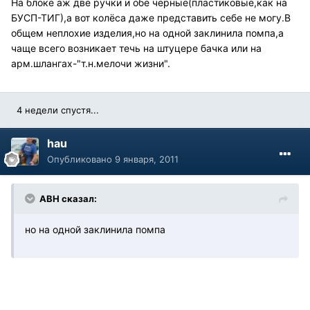
На блоке аж две ручки и обе черные(пластиковые,как на
БУСП-ТИГ),а вот колёса даже представить себе не могу.В
общем неплохие изделия,но на одной заклинила помпа,а
чаще всего возникает течь на штуцере бачка или на
арм.шлангах-"т.н.мелочи жизни".
4 недели спустя...
hau
Опубликовано
9 января, 2011
АВН сказал:
но на одной заклинила помпа