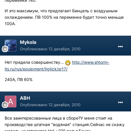
переменки 140.
И это максимум, что предлагает Бинцель с воздушным
охлаждением. ПВ 100% на переменке будет точно меньше
100А.
Mykola
Опубликовано
12 декабря, 2010
Нет предела совершенству...
http://www.shtorm-
its.ru/rus/equipment/tigtick/sr17/
240А, ПВ 60%
АВН
Опубликовано
12 декабря, 2010
Все заинтересованные лица в сборе?У меня стоит на
производстве штатная "водяная" станция.Сейчас не скажу
модель,не готовился.Но! ~220 вольт.Бачок