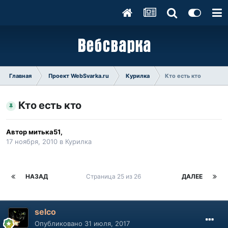
Главная
Проект WebSvarka.ru
Курилка
Кто есть кто
Кто есть кто
Автор
митька51
,
17 ноября, 2010
в
Курилка
НАЗАД
Страница 25 из 26
ДАЛЕЕ
selco
Опубликовано
31 июля, 2017