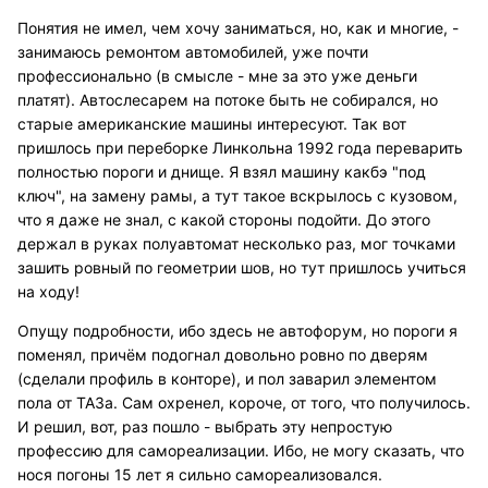
Понятия не имел, чем хочу заниматься, но, как и многие, -
занимаюсь ремонтом автомобилей, уже почти
профессионально (в смысле - мне за это уже деньги
платят). Автослесарем на потоке быть не собирался, но
старые американские машины интересуют. Так вот
пришлось при переборке Линкольна 1992 года переварить
полностью пороги и днище. Я взял машину какбэ "под
ключ", на замену рамы, а тут такое вскрылось с кузовом,
что я даже не знал, с какой стороны подойти. До этого
держал в руках полуавтомат несколько раз, мог точками
зашить ровный по геометрии шов, но тут пришлось учиться
на ходу!
Опущу подробности, ибо здесь не автофорум, но пороги я
поменял, причём подогнал довольно ровно по дверям
(сделали профиль в конторе), и пол заварил элементом
пола от ТАЗа. Сам охренел, короче, от того, что получилось.
И решил, вот, раз пошло - выбрать эту непростую
профессию для самореализации. Ибо, не могу сказать, что
нося погоны 15 лет я сильно самореализовался.