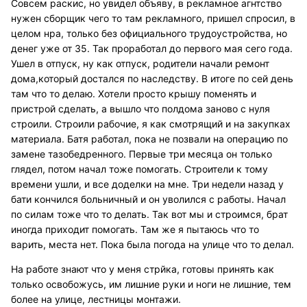
Совсем раскис, но увидел объяву, в рекламное агнтство
нужен сборщик чего то там рекламного, пришел спросил, в
целом нра, только без официального трудоустройства, но
денег уже от 35. Так проработал до первого мая сего года.
Ушел в отпуск, ну как отпуск, родители начали ремонт
дома,который достался по наследству. В итоге по сей день
там что то делаю. Хотели просто крышу поменять и
пристрой сделать, а вышло что полдома заново с нуля
строили. Строили рабочие, я как смотрящий и на закупках
материала. Батя работал, пока не позвали на операцию по
замене тазобедренного. Первые три месяца он только
глядел, потом начал тоже помогать. Строители к тому
времени ушли, и все доделки на мне. Три недели назад у
бати кончился больничный и он уволился с работы. Начал
по силам тоже что то делать. Так вот мы и строимся, брат
иногда приходит помогать. Там же я пытаюсь что то
варить, места нет. Пока была погода на улице что то делал.
На работе знают что у меня стрйка, готовы принять как
только освобожусь, им лишние руки и ноги не лишние, тем
более на улице, лестницы монтажи.