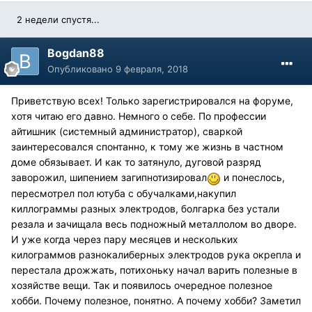
2 недели спустя...
Bogdan88
Опубликовано
9 февраля, 2018
Приветствую всех! Только зарегистрировался на форуме,
хотя читаю его давно. Немного о себе. По профессии
айтишник (системный администратор), сваркой
заинтересовался спонтанно, к тому же жизнь в частном
доме обязывает. И как то затянуло, дуговой разряд
заворожил, шипением загипнотизировал
и понеслось,
пересмотрел пол ютуба с обучалками,накупил
киллограммы разных электродов, болгарка без устали
резала и зачищала весь подножный металлолом во дворе.
И уже когда через пару месяцев и нескольких
килограммов разнокалиберных электродов рука окрепла и
перестала дрожжать, потихоньку начал варить полезные в
хозяйстве вещи. Так и появилось очередное полезное
хобби. Почему полезное, понятно. А почему хобби? Заметил