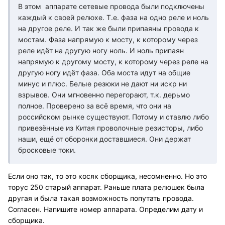
В этом аппарате сетевые провода были подключены
каждый к своей релюхе. Т.е. фаза на одно реле и ноль
на другое реле. И так же были припаяны провода к
мостам. Фаза напрямую к мосту, к которому через
реле идёт на другую ногу ноль. И ноль припаян
напрямую к другому мосту, к которому через реле на
другую ногу идёт фаза. Оба моста идут на общие
минус и плюс. Белые резюки не дают ни искр ни
взрывов. Они мгновенно перегорают, т.к. дерьмо
полное. Проверено за всё время, что они на
российском рынке существуют. Потому и ставлю либо
привезённые из Китая проволочные резисторы, либо
наши, ещё от оборонки доставшиеся. Они держат
бросковые токи.
Если оно так, то это косяк сборщика, несомненно. Но это
торус 250 старый аппарат. Раньше плата релюшек была
другая и была такая возможность попутать провода.
Согласен. Напишите номер аппарата. Определим дату и
сборщика.