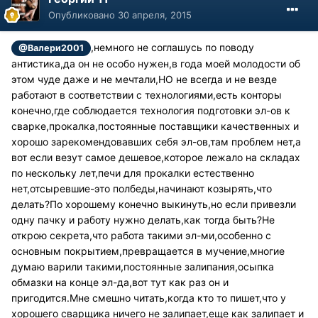
Опубликовано
30 апреля, 2015
,немного не соглашусь по поводу
@Валери2001
антистика,да он не особо нужен,в года моей молодости об
этом чуде даже и не мечтали,НО не всегда и не везде
работают в соответствии с технологиями,есть конторы
конечно,где соблюдается технология подготовки эл-ов к
сварке,прокалка,постоянные поставщики качественных и
хорошо зарекомендовавших себя эл-ов,там проблем нет,а
вот если везут самое дешевое,которое лежало на складах
по нескольку лет,печи для прокалки естественно
нет,отсыревшие-это полбеды,начинают козырять,что
делать?По хорошему конечно выкинуть,но если привезли
одну пачку и работу нужно делать,как тогда быть?Не
открою секрета,что работа такими эл-ми,особенно с
основным покрытием,превращается в мучение,многие
думаю варили такими,постоянные залипания,осыпка
обмазки на конце эл-да,вот тут как раз он и
пригодится.Мне смешно читать,когда кто то пишет,что у
хорошего сварщика ничего не залипает,еще как залипает и