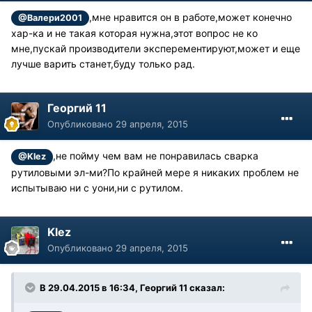
,мне нравится он в работе,может конечно
@Валери2001
хар-ка и не такая которая нужна,этот вопрос не ко
мне,пускай производители эксперементируют,может и еще
лучше варить станет,буду только рад.
Георгий 11
Опубликовано
29 апреля, 2015
,не пойму чем вам не понравилась сварка
@Klez
рутиловыми эл-ми?По крайней мере я никаких проблем не
испытываю ни с уони,ни с рутилом.
Klez
Опубликовано
29 апреля, 2015
В 29.04.2015 в 16:34, Георгий 11 сказал: