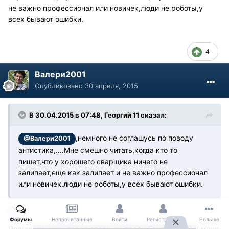
не важно профессионал или новичек,люди не роботы,у
всех бывают ошибки.
4
Валери2001
Опубликовано
30 апреля, 2015
В 30.04.2015 в 07:48, Георгий 11 сказал:
,немного не соглашусь по поводу
@Валери2001
антистика,....Мне смешно читать,когда кто то
пишет,что у хорошего сварщика ничего не
залипает,еще как залипает и не важно профессионал
или новичек,люди не роботы,у всех бывают ошибки.
Ок.
Форумы
Непрочитанные
Войти
Регистрация
Больше
Поднимаю руки перед сварным профи Георгий 11 )) У меня