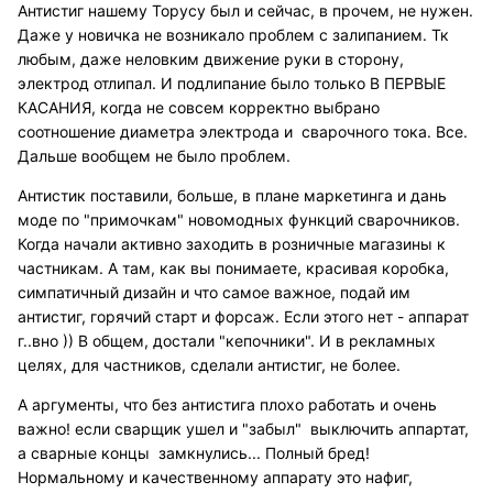
Антистиг нашему Торусу был и сейчас, в прочем, не нужен.
Даже у новичка не возникало проблем с залипанием. Тк
любым, даже неловким движение руки в сторону,
электрод отлипал. И подлипание было только В ПЕРВЫЕ
КАСАНИЯ, когда не совсем корректно выбрано
соотношение диаметра электрода и сварочного тока. Все.
Дальше вообщем не было проблем.
Антистик поставили, больше, в плане маркетинга и дань
моде по "примочкам" новомодных функций сварочников.
Когда начали активно заходить в розничные магазины к
частникам. А там, как вы понимаете, красивая коробка,
симпатичный дизайн и что самое важное, подай им
антистиг, горячий старт и форсаж. Если этого нет - аппарат
г..вно )) В общем, достали "кепочники". И в рекламных
целях, для частников, сделали антистиг, не более.
А аргументы, что без антистига плохо работать и очень
важно! если сварщик ушел и "забыл" выключить аппартат,
а сварные концы замкнулись... Полный бред!
Нормальному и качественному аппарату это нафиг,