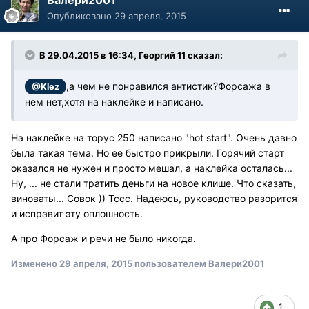
Опубликовано
29 апреля, 2015
В 29.04.2015 в 16:34, Георгий 11 сказал:
,а чем не понравился антистик?Форсажа в
@Klez
нем нет,хотя на наклейке и написано.
На наклейке на торус 250 написано "hot start". Очень давно
была такая тема. Но ее быстро прикрыли. Горячий старт
оказался не нужен и просто мешал, а наклейка осталась...
Ну, ... не стали тратить деньги на новое клише. Что сказать,
виноваты... Совок )) Тссс. Надеюсь, руководство разорится
и исправит эту оплошность.
А про Форсаж и речи не было никогда.
Изменено
29 апреля, 2015
пользователем Валери2001
1