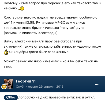
Поэтому и был вопрос про форсаж,а его как такового там и
не было
Хотстарт,не знаю,но поджиг не всегда удачен..особенно с
цл-11 и уонни13.55. Рутиловые МР-3С зажигались
хорошо,но много брызг,и излишне "тянучая" дуга.
(возможно виноваты электроды)
Вилку электрики меняли пару раз(обгорала при
включении),также от вилки,по забывчивости ударяло током
т.к кондёры долго были заряженные.
Может сейчас что либо изменилось,но я бы себе такой не
взял.
Георгий 11
Опубликовано
29 апреля, 2015
,попробую на днях проверить антистик и рутил.
@Klez