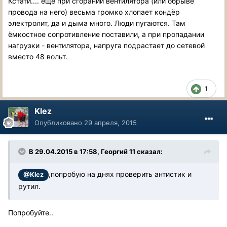
Кстати.... ещё при сгорании вентилятора (или обрыве
провода на него) весьма громко хлопает кондёр
электролит, да и дыма много. Люди пугаются. Там
ёмкостное сопротивление поставили, а при пропадании
нагрузки - вентилятора, напруга подрастает до сетевой
вместо 48 вольт.
1
Klez
Опубликовано
29 апреля, 2015
В 29.04.2015 в 17:58, Георгий 11 сказал:
,попробую на днях проверить антистик и
@Klez
рутил.
Попробуйте..