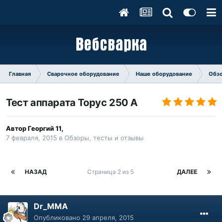
Главная
Сварочное оборудование
Наше оборудование
Обзо
Тест аппарата Торус 250 А
Автор
Георгий 11
,
7 февраля, 2015
в
Обзоры, тесты и отзывы
НАЗАД
Страница 2 из 5
ДАЛЕЕ
Dr_MMA
Опубликовано
29 апреля, 2015