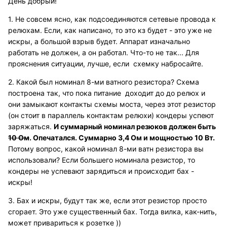
День добрый!
1. Не совсем ясно, как подсоединяются сетевые провода к
релюхам. Если, как написано, то это кз будет - это уже не
искры, а большой взрыв будет. Аппарат изначально
работать не должен, а он работал. Что-то не так... Для
прояснения ситуации, лучше, если схемку набросайте.
2. Какой был номинал 8-ми ватного резистора? Схема
построена так, что пока питание доходит до до релюх и
они замыкают контакты схемы моста, через этот резистор
(он стоит в параллель контактам релюхи) кондеры успеют
заряжаться.
И суммарный номинал резюков должен быть
10 Ом
. Опечатался. Суммарно 3,4 Ом и мощностью 10 Вт.
Потому вопрос, какой номинал 8-ми ватн резистора вы
использовали? Если большего номинала резистор, то
кондеры не успевают зарядиться и происходит бах -
искры!
3. Бах и искры, будут так же, если этот резистор просто
сгорает. Это уже существенный бах. Тогда вилка, как-нить,
может привариться к розетке ))