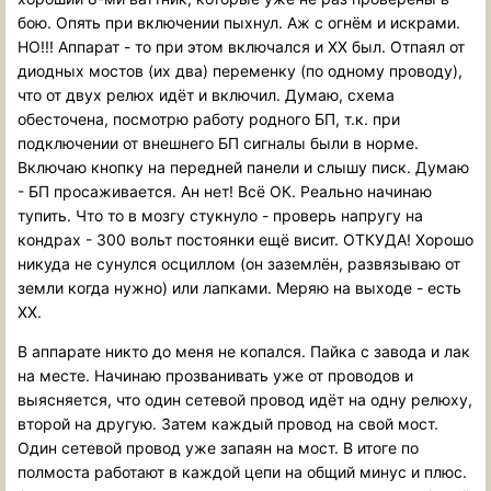
бою. Опять при включении пыхнул. Аж с огнём и искрами.
НО!!! Аппарат - то при этом включался и ХХ был. Отпаял от
диодных мостов (их два) переменку (по одному проводу),
что от двух релюх идёт и включил. Думаю, схема
обесточена, посмотрю работу родного БП, т.к. при
подключении от внешнего БП сигналы были в норме.
Включаю кнопку на передней панели и слышу писк. Думаю
- БП просаживается. Ан нет! Всё ОК. Реально начинаю
тупить. Что то в мозгу стукнуло - проверь напругу на
кондрах - 300 вольт постоянки ещё висит. ОТКУДА! Хорошо
никуда не сунулся осциллом (он заземлён, развязываю от
земли когда нужно) или лапками. Меряю на выходе - есть
ХХ.
В аппарате никто до меня не копался. Пайка с завода и лак
на месте. Начинаю прозванивать уже от проводов и
выясняется, что один сетевой провод идёт на одну релюху,
второй на другую. Затем каждый провод на свой мост.
Один сетевой провод уже запаян на мост. В итоге по
полмоста работают в каждой цепи на общий минус и плюс.