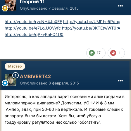
Георгий 11
Опубликовано
7 февраля, 2015
http://youtu.be/ryeNH4JoXEE
http://youtu.be/UMl1he5Pdng
http://youtu.be/e7Lo_UOVyfc
http://youtu.be/0KTEtwWT9rA
http://youtu.be/qPFyKnFC4U0
17
1
Мастер
AMBIVERT42
Опубликовано
8 февраля, 2015
Интересно, а как аппарат варит основными электродами в
малоамперном диапазоне? Допустим, УОНИИ ф 3 мм
Ампер, эдак, при 50-60 на вертикале. И токовые клещи к
аппарату-были бы кстати. Хотя бы, чтоб убогую
градуировку регулятора несколько "обогатить".