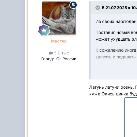
В 21.07.2025 в 10
Из своих наблюдени
Поставил новый вол
может ухудшать эл
Мастер
К сожалению иногда
5,6 тыс
залезть и подавать
Город:
Юг России
Латунь латуни рознь.
хуже.Окись цинка буд