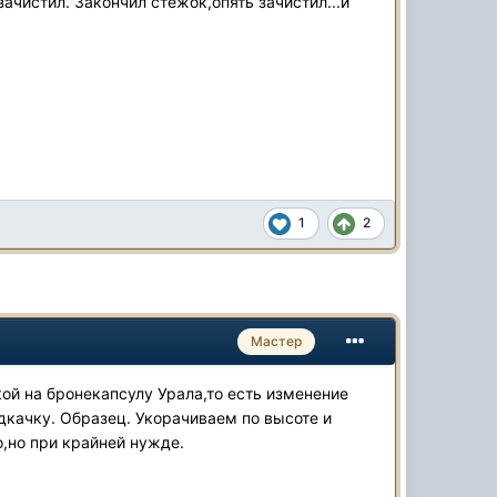
зачистил. Закончил стежок,опять зачистил...и
1
2
Мастер
ой на бронекапсулу Урала,то есть изменение
дкачку. Образец. Укорачиваем по высоте и
,но при крайней нужде.