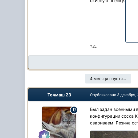
окисную пленку.
т.д.
4 месяца спустя...
Точмаш 23
Опубликовано
3 декабря,
Был задан военными в
конфигурации соска К
свариваем. Резина ос