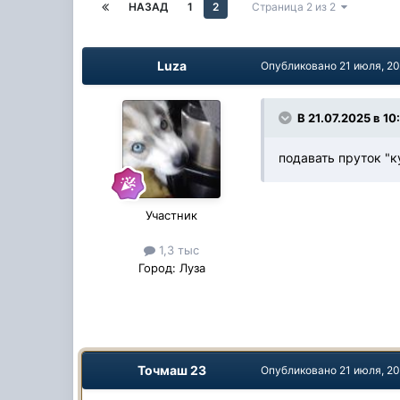
НАЗАД
1
2
Страница 2 из 2
Luza
Опубликовано
21 июля, 2
В 21.07.2025 в 10
подавать пруток "к
Участник
1,3 тыс
Город:
Луза
Точмаш 23
Опубликовано
21 июля, 2