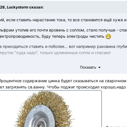
:28,
Luckystorm
сказал:
й, если ставить нарастание тока, то все становится ещё хуже 
ьфрам утопив его почти вровень с соплом, стало получше - спас
ектропроводимость, буду теперь электроды чистить
 приходиться ставить и поболее... вот например раковина глуби
 пруток "куда надо", только удлиненные сопла и спасают
Показать
 Процентное содержание цинка будет сказываться на сварочном
ет загрязнять св.ванну. Чтобы поджиг происходил хорошо,над