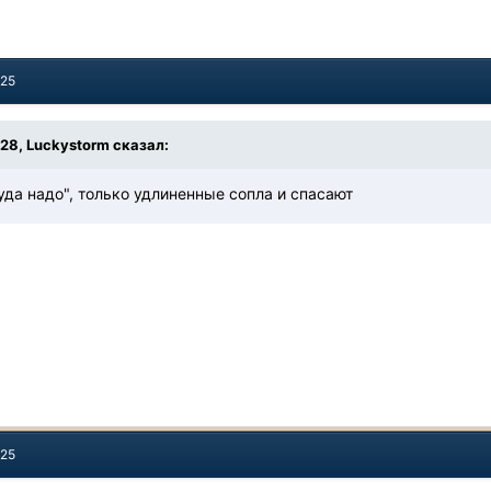
025
:28,
Luckystorm
сказал:
уда надо", только удлиненные сопла и спасают
025