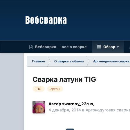
Вебсварка — все о сварке
Обзор
Главная
О сварке в общем
Аргонодуговая сварка
Сварка латуни TIG
TIG
аргон
Автор
swarnoy_23rus
,
4 декабря, 2014
в
Аргонодуговая сварк