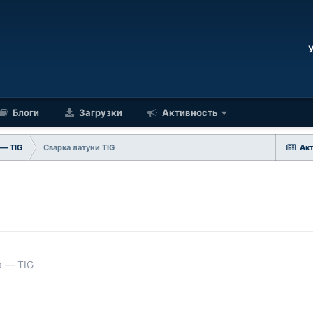
Блоги
Загрузки
Активность
 — TIG
Сварка латуни TIG
Ак
а — TIG