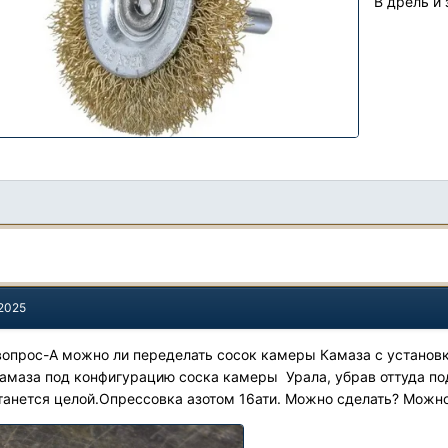
В дрель и 
 2025
опрос-А можно ли переделать сосок камеры Камаза с установк
амаза под конфигурацию соска камеры Урала, убрав оттуда по
танется целой.Опрессовка азотом 16ати. Можно сделать? Можно