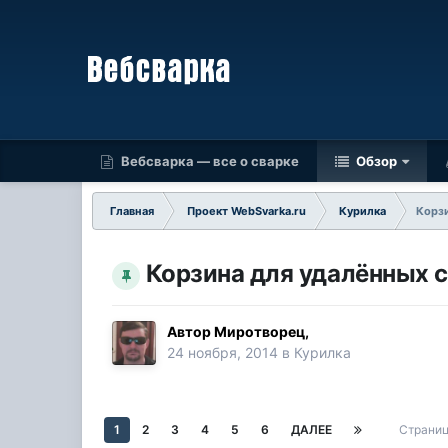
Вебсварка — все о сварке
Обзор
Главная
Проект WebSvarka.ru
Курилка
Корз
Корзина для удалённых 
Автор
Миротворец
,
24 ноября, 2014
в
Курилка
1
2
3
4
5
6
ДАЛЕЕ
Страниц