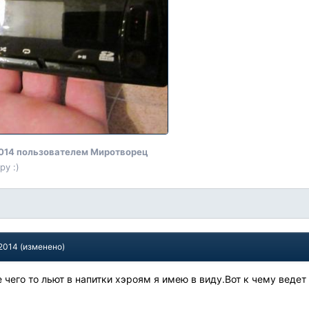
014
пользователем Миротворец
у :)
 2014
(изменено)
 чего то льют в напитки хэроям я имею в виду.Вот к чему веде