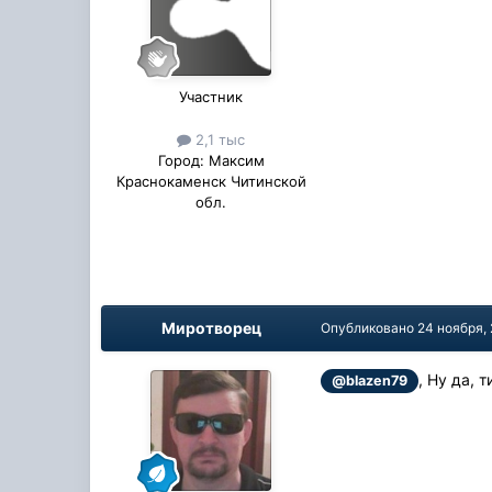
Участник
2,1 тыс
Город:
Максим
Краснокаменск Читинской
обл.
Миротворец
Опубликовано
24 ноября,
, Ну да, 
@blazen79