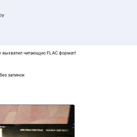
ру
ку выхватил читающую FLAC формат!
без запинок