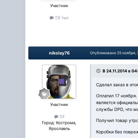
Участник
7,9 тыс
nikolay76
Опубликовано
25 ноября,
В 24.11.2014 в 04
Сделал заказ в это
Оплатил 17 ноября.
является официальн
Участник
службы DPD, что мн
33
Получил товар утр
Город:
Кострома,
Ярославль
Коробки без повреж