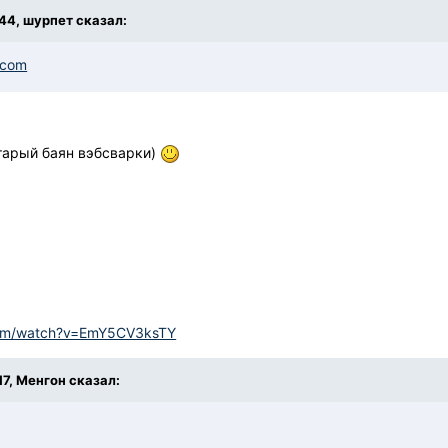
:44, шурпет сказал:
.com
старый баян вэбсварки)
com/watch?v=EmY5CV3ksTY
:17, Менгон сказал: