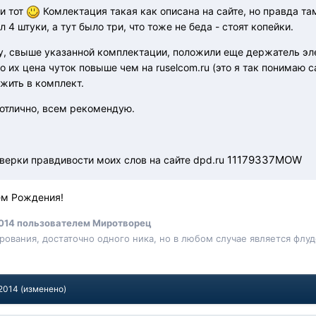
и тот
Комлектация такая как описана на сайте, но правда там
 4 штуки, а тут было три, что тоже не беда - стоят копейки.
у, свыше указанной комплектации, положили еще держатель эле
то их цена чуток повыше чем на ruselcom.ru (это я так понимаю 
жить в комплект.
отлично, всем рекомендую.
11179337MOW
верки правдивости моих слов на сайте dpd.ru
ем Рождения!
014
пользователем Миротворец
ования, достаточно одного ника, но в любом случае является флудо
 2014
(изменено)