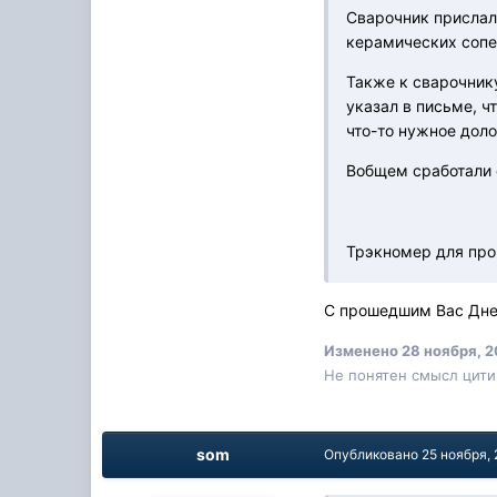
Сварочник прислал
керамических сопел
Также к сварочник
указал в письме, ч
что-то нужное доло
Вобщем сработали 
Трэкномер для про
С прошедшим Вас Дн
Изменено
28 ноября, 2
Не понятен смысл цитир
som
Опубликовано
25 ноября,