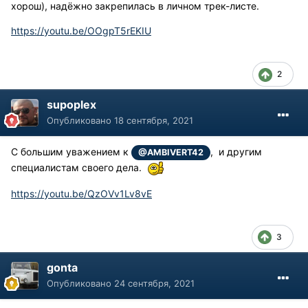
хорош), надёжно закрепилась в личном трек-листе.
https://youtu.be/OOgpT5rEKIU
2
supoplex
Опубликовано
18 сентября, 2021
С большим уважением к
, и другим
@AMBIVERT42
специалистам своего дела.
https://youtu.be/QzOVv1Lv8vE
3
gonta
Опубликовано
24 сентября, 2021