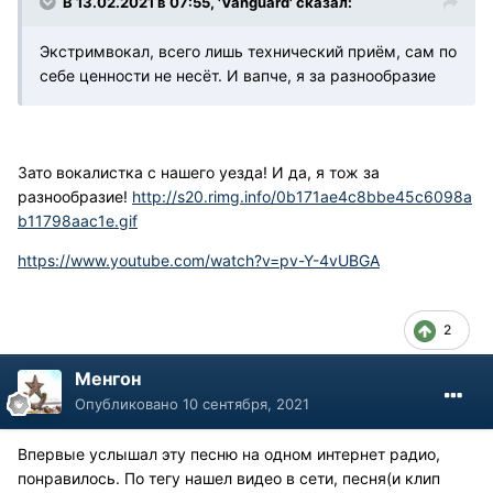
В 13.02.2021 в 07:55, 'Vanguard' сказал:
Экстримвокал, всего лишь технический приём, сам по
себе ценности не несёт. И вапче, я за разнообразие
Зато вокалистка с нашего уезда! И да, я тож за
разнообразие!
http://s20.rimg.info/0b171ae4c8bbe45c6098a
b11798aac1e.gif
https://www.youtube.com/watch?v=pv-Y-4vUBGA
2
Менгон
Опубликовано
10 сентября, 2021
Впервые услышал эту песню на одном интернет радио,
понравилось. По тегу нашел видео в сети, песня(и клип