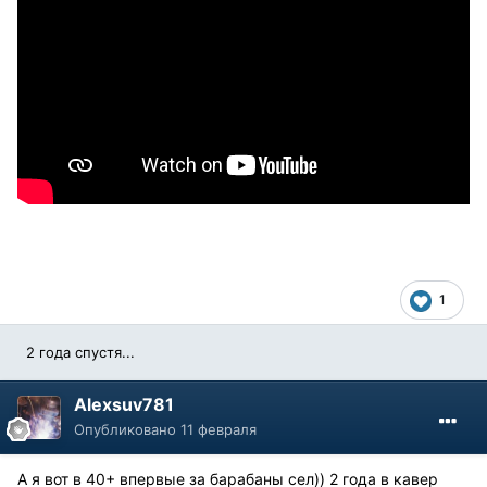
1
2 года спустя...
Alexsuv781
Опубликовано
11 февраля
А я вот в 40+ впервые за барабаны сел)) 2 года в кавер