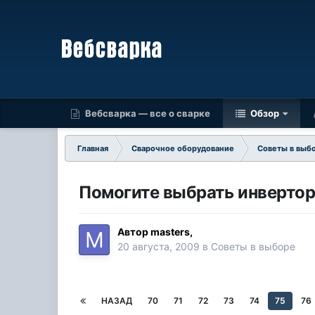
Вебсварка — все о сварке
Обзор
Главная
Сварочное оборудование
Советы в выб
Помогите выбрать инвертор
Автор
masters
,
20 августа, 2009
в
Советы в выборе
НАЗАД
70
71
72
73
74
75
76