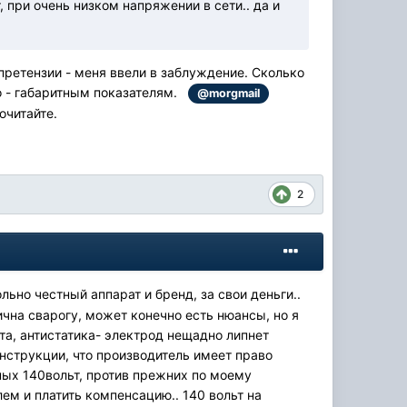
, при очень низком напряжении в сети.. да и
 претензии - меня ввели в заблуждение. Сколько
со - габаритным показателям.
@morgmail
очитайте.
2
льно честный аппарат и бренд, за свои деньги..
чна сварогу, может конечно есть нюансы, но я
рта, антистатика- электрод нещадно липнет
 инструкции, что производитель имеет право
ных 140вольт, против прежних по моему
ем и платить компенсацию.. 140 вольт на