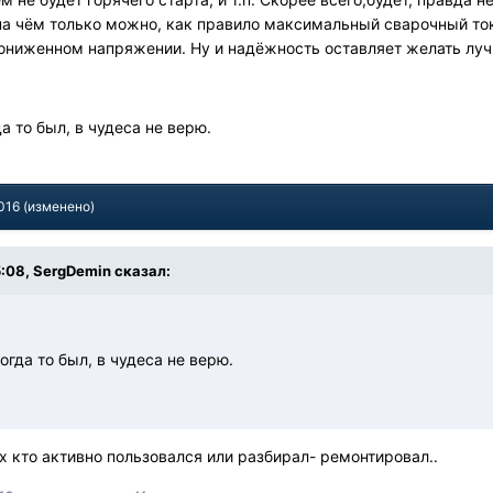
на чём только можно, как правило максимальный сварочный ток
 пониженном напряжении. Ну и надёжность оставляет желать луч
 то был, в чудеса не верю.
016
(изменено)
5:08, SergDemin сказал:
гда то был, в чудеса не верю.
ех кто активно пользовался или разбирал- ремонтировал..