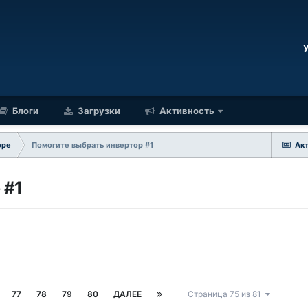
Блоги
Загрузки
Активность
оре
Помогите выбрать инвертор #1
Ак
 #1
77
78
79
80
ДАЛЕЕ
Страница 75 из 81