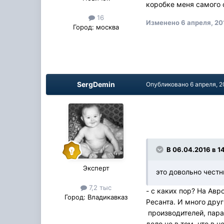
коробке меня самого 
16
Изменено
6 апреля, 20
Город:
москва
SergDemin
Опубликовано
6 апреля, 2
В 06.04.2016 в 1
Эксперт
это довольно честн
7,2 тыс
- с каких пор? На Авр
Город:
Владикавказ
Ресанта. И много дру
производителей, пара 
дело не в том, что в 