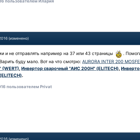
16
пользователем Илария
2016
(изменено)
ми и не отправлять например на 37 или 43 страницы
. Помог
Варить буду мало. Вот на что смотрю:
AURORA INTER 200 MOSFE
" (WERT)
,
Инвертор сварочный "АИС 200Н" (ELITECH)
,
Инверто
 (ELITECH)
.
016
пользователем Privat
2016
(изменено)