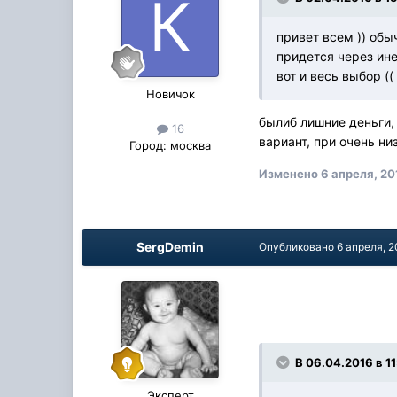
привет всем )) обы
придется через ине
вот и весь выбор ((
Новичок
былиб лишние деньги, 
16
вариант, при очень н
Город:
москва
Изменено
6 апреля, 20
SergDemin
Опубликовано
6 апреля, 2
В 06.04.2016 в 1
Эксперт