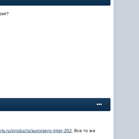
оит?
ris.ru/products/aurorapro-inter-202
. Все то же