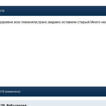
016
 деревне всю поменяли,транс.видимо оставили старый.Много н
016
(изменено)
5:26, RoFu сказал: