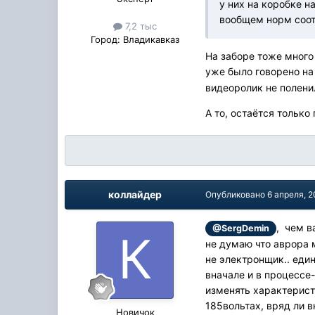
у них на коробке н
вообщем норм соот
7,2 тыс
Город:
Владикавказ
На заборе тоже много 
уже было говорено на
видеоролик не полени
А то, остаётся только
коллайдер
Опубликовано
6 апреля, 2
, чем в
@SergDemin
не думаю что аврора 
не электронщик.. един
вначале и в процессе-
изменять характерист
185вольтах, вряд ли 
Новичок