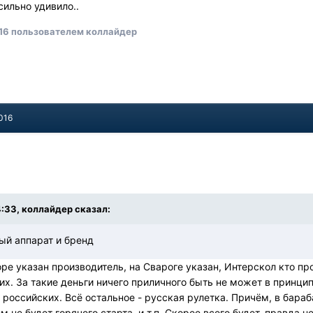
сильно удивило..
16
пользователем коллайдер
016
4:33, коллайдер сказал:
ый аппарат и бренд
оре указан производитель, на Свароге указан, Интерскол кто пр
гих. За такие деньги ничего приличного быть не может в принци
российских. Всё остальное - русская рулетка. Причём, в бараба
нем не будет горячего старта, и т.п. Скорее всего,будет, правд