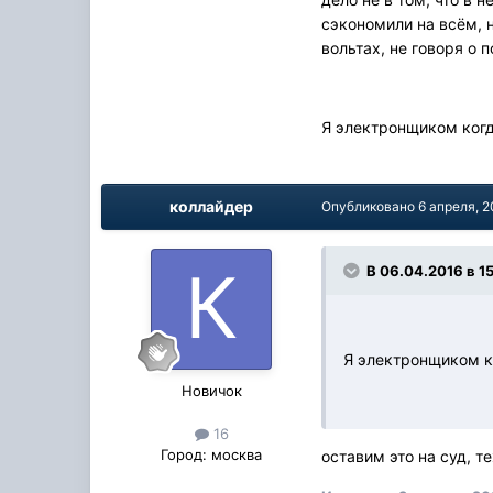
сэкономили на всём, 
вольтах, не говоря о
Я электронщиком когда
коллайдер
Опубликовано
6 апреля, 2
В 06.04.2016 в 1
Я электронщиком ко
Новичок
16
Город:
москва
оставим это на суд, т