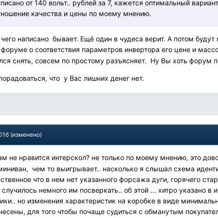
аписано от 140 вольт.. рублей за 7, кажется оптимальный вариант
ношение качества и цены по моему мнению.
чего написано бывает. Ещё один в чудеса верит. А потом будут
 форуме о соответствия параметров инвертора его цене и мас
лся снять, совсем по простому разъясняет. Ну Вы хоть форум п
 порадоваться, что у Вас лишних денег нет.
016
(изменено)
ам не нравится интерскол? не только по моему мнению, это дово
миниван, чем то выигрывает.. насколько я слышал схема иденти
ственное что в нем нет указанного форсажа дуги, горячего ста
 случилось немного им посверкать.. об этой ... хитро указано в
ики.. но изменения характеристик на коробке в виде минималь
внесены, для того чтобы почаще судиться с обманутым покупател