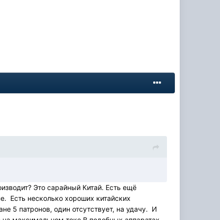
оизводит? Это сарайный Китай. Есть ещё
пе. Есть несколько хороших китайских
не 5 патронов, один отсутствует, на удачу. И
а не на максимальном токе.В подобных аппаратах