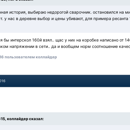
чная история, выбираю недорогой сварочник. остановился на м
т. у нас в деревне выбор и цены убивают, для примера ресанта 1
я бы интерскол 160й взял.. щас у них на коробке написано от 14
изком напряжении в сети.. да и вообщем норм соотношение каче
16
пользователем коллайдер
016
1:15, коллайдер сказал: