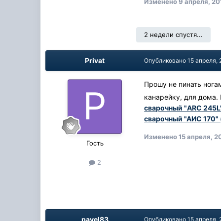
Изменено
9 апреля, 20
2 недели спустя...
Privat
Опубликовано
15 апреля, 
Прошу не пинать нога
канарейку, для дома. 
сварочный "ARC 245L
сварочный "АИС 170"
Изменено
15 апреля, 2
Гость
2
pavel83
Опубликовано
15 апреля, 