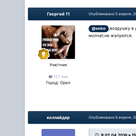
Георгий 11
Опубликовано
5 апреля, 2
,воздушку в
@selco
молчат,не жалуются.
Участник
11,1 тыс
Город:
Орел
коллайдер
Опубликовано
6 апреля, 2
В 02.04.2016 в 1