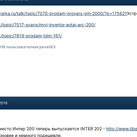
svarka.ru/talk/topic/7070-prodam-grovers-gm-2000/?p=175621
Устр
k/topic/7517-svarochnyj-invertor-aotai-arc-200/
lk/topic/7819-prodam-tdm-161/
016
пользователем pavel83
2016
вместо Интер 200 теперь выпускается INTER 202 -
http://www.tibe
поновее и немного подешевле.