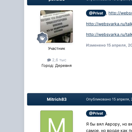
,
http://web
@Privat
http://websvarka.ru/tal
http://websvarka.ru/ta
Изменено
15 апреля, 2
Участник
2,6 тыс
Город:
Деревня
Mitrich83
Опубликовано
15 апреля, 
,
@Privat
Я бы вял Аврору, но 
самое, но вроде как 