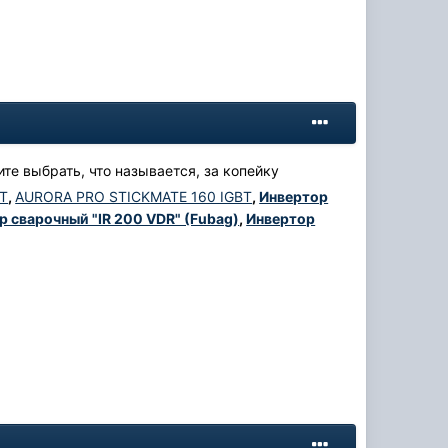
ите выбрать, что называется, за копейку
T
,
AURORA PRO STICKMATE 160 IGBT
,
Инвертор
р сварочный "IR 200 VDR" (Fubag)
,
Инвертор