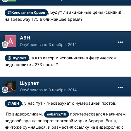
, Будут ли акционные цены (скидки)
@Константин Краев
на speedway 175 в ближайшее время?
АВН
Опубликовано
3 ноября, 2014
, а кто автор и исполнители в феерическом
@Шурпет
видеоролике #273 поста ?
Шурпет
Опубликовано
3 ноября, 2014
, у нас тут - "несвезуха" с нумерацией постов.
@АВН
По видеороликам.
поинтересовался наличием
@barin716
видеообзора на аппарат торговой марки Аврора. Вот я,
ничтоже сумняшеся, и разместил ссылку на видеоролик с