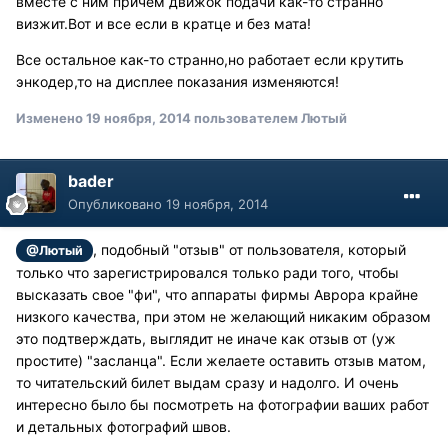
вместе с ним причём движок подачи как-то странно
визжит.Вот и все если в кратце и без мата!
Все остальное как-то странно,но работает если крутить
энкодер,то на дисплее показания изменяются!
Изменено
19 ноября, 2014
пользователем Лютый
bader
Опубликовано
19 ноября, 2014
, подобный "отзыв" от пользователя, который
@Лютый
только что зарегистрировался только ради того, чтобы
высказать свое "фи", что аппараты фирмы Аврора крайне
низкого качества, при этом не желающий никаким образом
это подтверждать, выглядит не иначе как отзыв от (уж
простите) "засланца". Если желаете оставить отзыв матом,
то читательский билет выдам сразу и надолго. И очень
интересно было бы посмотреть на фотографии ваших работ
и детальных фотографий швов.