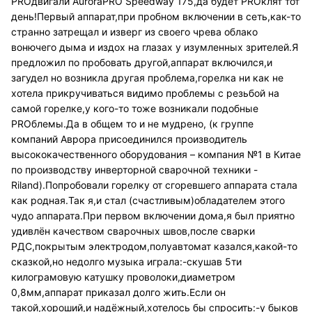
PROдвигали AuroraPRO Speedway 175,да будет PROклят тот
день!Первый аппарат,при пробном включении в сеть,как-то
странно затрещал и изверг из своего чрева облако
вонючего дыма и издох на глазах у изумленных зрителей.Я
предложил по пробовать другой,аппарат включился,и
загудел но возникла другая проблема,горелка ни как не
хотела прикручиваться видимо проблемы с резьбой на
самой горелке,у кого-то тоже возникали подобные
PROблемы.Да в общем то и не мудрено, (к группе
компаний Аврора присоединился производитель
высококачественного оборудования – компания №1 в Китае
по производству инверторной сварочной техники -
Riland).Попробовали горелку от сгоревшего аппарата стала
как родная.Так я,и стал (счастливым)обладателем этого
чудо аппарата.При первом включении дома,я был приятно
удивлён качеством сварочных швов,после сварки
РДС,покрытым электродом,полуавтомат казался,какой-то
сказкой,но недолго музыка играла:-скушав 5ти
килограмовую катушку проволоки,диаметром
0,8мм,аппарат приказал долго жить.Если он
такой,хороший,и надёжный,хотелось бы спросить:-у быков