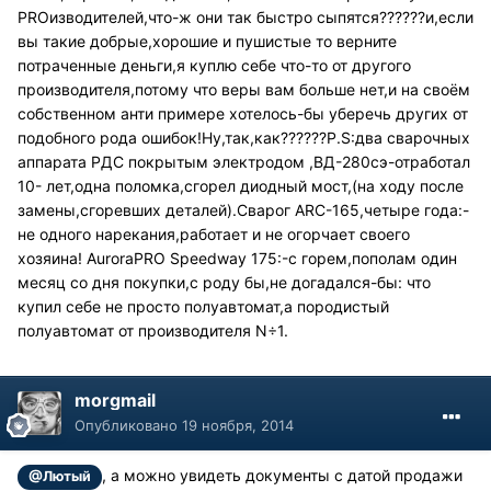
PROизводителей,что-ж они так быстро сыпятся??????и,если
вы такие добрые,хорошие и пушистые то верните
потраченные деньги,я куплю себе что-то от другого
производителя,потому что веры вам больше нет,и на своём
собственном анти примере хотелось-бы уберечь других от
подобного рода ошибок!Ну,так,как??????P.S:два сварочных
аппарата РДС покрытым электродом ,ВД-280сэ-отработал
10- лет,одна поломка,сгорел диодный мост,(на ходу после
замены,сгоревших деталей).Сварог ARC-165,четыре года:-
не одного нарекания,работает и не огорчает своего
хозяина! AuroraPRO Speedway 175:-с горем,пополам один
месяц со дня покупки,с роду бы,не догадался-бы: что
купил себе не просто полуавтомат,а породистый
полуавтомат от производителя N÷1.
morgmail
Опубликовано
19 ноября, 2014
, а можно увидеть документы с датой продажи
@Лютый