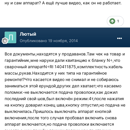
ну и сам аппарат? А ещё лучше видео, как он не работает.
1
Лютый
Опубликовано
19 ноября, 2014
Все документы,находятся у продаванов.Там чек на товар и
гарантийник,мне наруки дали квитанцию к бланку N÷,что
сварочный аппаратN÷RI 140411875,комплектность:кабель
массы,рукав.Находится у них типа на гарантийное
ремонте!?Что касается видео не снимал и не собираюсь
заниматься этой ерундой,других дел хватает,что касаемо
поломки:-не выключается подача проволоки,как дожил
последний свой шов,был включён режим:4т,после нажатия
на кнопку доварил конец шва,кнопку отпустил,но подача не
выключилась.Пришлось выключать аппарат кнопкой
включения,после того случая пробовал включить снова
аппарат включается,но подача проволоки включается