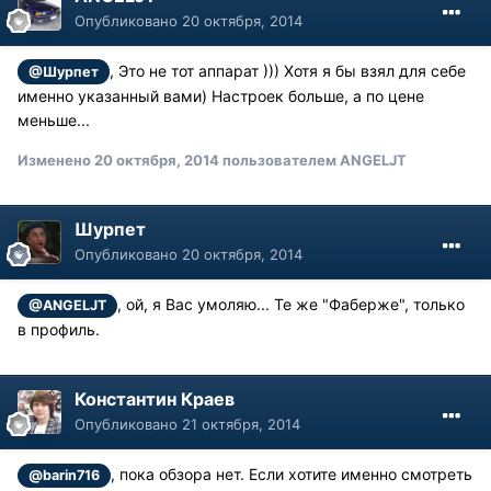
Опубликовано
20 октября, 2014
, Это не тот аппарат ))) Хотя я бы взял для себе
@Шурпет
именно указанный вами) Настроек больше, а по цене
меньше...
Изменено
20 октября, 2014
пользователем ANGELJT
Шурпет
Опубликовано
20 октября, 2014
, ой, я Вас умоляю... Те же "Фаберже", только
@ANGELJT
в профиль.
Константин Краев
Опубликовано
21 октября, 2014
, пока обзора нет. Если хотите именно смотреть
@barin716