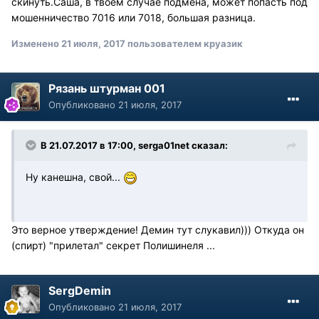
скинуть.Саша, в твоём случае подмена, может попасть под
мошенничество 7016 или 7018, большая разница.
Изменено
21 июля, 2017
пользователем круазик
Рязань штурман 001
Опубликовано
21 июля, 2017
В 21.07.2017 в 17:00, serga01net сказал:
Ну канешна, свой...
Это верное утверждение! Демин тут слукавил))) Откуда он
(спирт) "прилетал" секрет Полишинеля ...
SergDemin
Опубликовано
21 июля, 2017