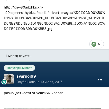
http://xn--80adxhks.xn-
-90acjmnnc1hybf.su/media/advert_images/%D0%9C%D0%B0%
D1%81%D0%BA%D0%B0_%D0%B4%D0%BB%D1%8F_%D1%81%
D0%B2%D0%B0%D1%80%D0%BA%D0%B8_%D0%A1%D0%BC%
D0%B0%D0%B9%D0%BB3.jpg
5
1 месяц спустя...
Популярный пост
svarnoi69
Опубликовано
19 июля, 2017
разноцветности от чешских коллег