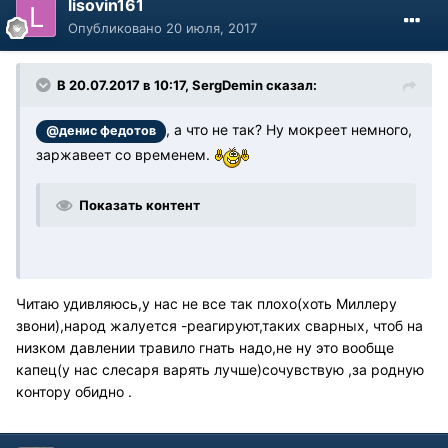
lisovin161
Опубликовано
20 июля, 2017
В 20.07.2017 в 10:17, SergDemin сказал:
, а что не так? Ну мокреет немного,
@денис федотов
заржавеет со временем.
Показать контент
Читаю удивляюсь,у нас не все так плохо(хоть Миллеру
звони),народ жалуется -реагируют,таких сварных, чтоб на
низком давлении травило гнать надо,не ну это вообще
капец(у нас слесаря варять лучше)сочувствую ,за родную
контору обидно .