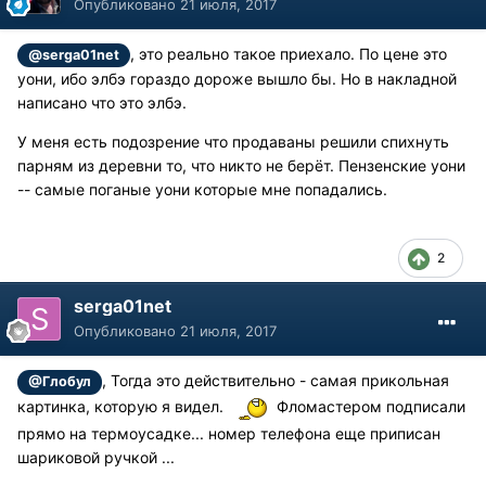
Опубликовано
21 июля, 2017
, это реально такое приехало. По цене это
@serga01net
уони, ибо элбэ гораздо дороже вышло бы. Но в накладной
написано что это элбэ.
У меня есть подозрение что продаваны решили спихнуть
парням из деревни то, что никто не берёт. Пензенские уони
-- самые поганые уони которые мне попадались.
2
serga01net
Опубликовано
21 июля, 2017
, Тогда это действительно - самая прикольная
@Глобул
картинка, которую я видел.
Фломастером подписали
прямо на термоусадке... номер телефона еще приписан
шариковой ручкой ...