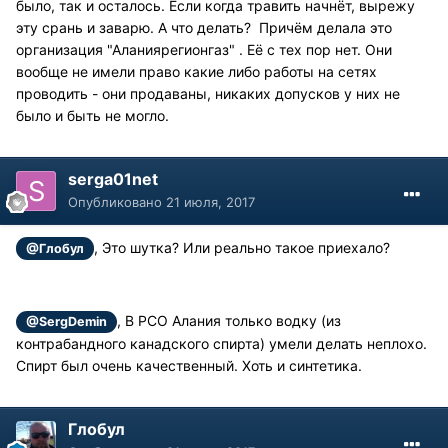
было, так и осталось. Если когда травить начнёт, вырежу
эту срань и заварю. А что делать? Причём делала это
организация "Аланиярегионгаз" . Её с тех пор нет. Они
вообще не имели право какие либо работы на сетях
проводить - они продаваны, никаких допусков у них не
было и быть не могло.
serga01net
Опубликовано
21 июля, 2017
, Это шутка? Или реально такое приехало?
@Глобул
, В РСО Алания только водку (из
@SergDemin
контрабандного канадского спирта) умели делать неплохо.
Спирт был очень качественный. Хоть и синтетика.
Глобул