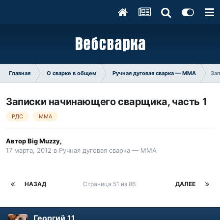
Главная
О сварке в общем
Ручная дуговая сварка — ММA
Зап
Записки начинающего сварщика, часть 1
РДС
MMA
Автор
Big Muzzy
,
17 марта, 2012
в
Ручная дуговая сварка — ММA
НАЗАД
Страница 51 из 86
ДАЛЕЕ
Георгий 11