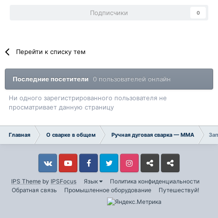
Подписчики
0
Перейти к списку тем
Последние посетители
0 пользователей онлайн
Ни одного зарегистрированного пользователя не
просматривает данную страницу
Главная
О сварке в общем
Ручная дуговая сварка — ММA
Зап
Vkontakte
YouTube
Facebook
Twitter
Instagram
Livejournal
Odnoklassniki
IPS Theme
by
IPSFocus
Язык
Политика конфиденциальности
Обратная связь
Промышленное оборудование
Путешествуй!