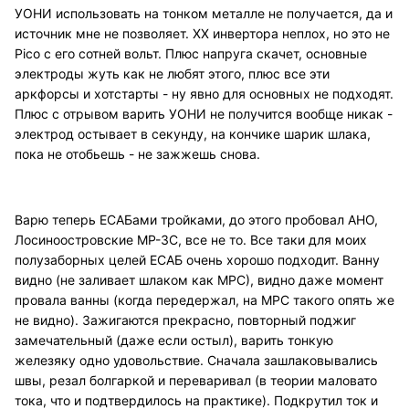
УОНИ использовать на тонком металле не получается, да и
источник мне не позволяет. ХХ инвертора неплох, но это не
Pico с его сотней вольт. Плюс напруга скачет, основные
электроды жуть как не любят этого, плюс все эти
аркфорсы и хотстарты - ну явно для основных не подходят.
Плюс с отрывом варить УОНИ не получится вообще никак -
электрод остывает в секунду, на кончике шарик шлака,
пока не отобьешь - не зажжешь снова.
Варю теперь ЕСАБами тройками, до этого пробовал АНО,
Лосиноостровские МР-3С, все не то. Все таки для моих
полузаборных целей ЕСАБ очень хорошо подходит. Ванну
видно (не заливает шлаком как МРС), видно даже момент
провала ванны (когда передержал, на МРС такого опять же
не видно). Зажигаются прекрасно, повторный поджиг
замечательный (даже если остыл), варить тонкую
железяку одно удовольствие. Сначала зашлаковывались
швы, резал болгаркой и переваривал (в теории маловато
тока, что и подтвердилось на практике). Подкрутил ток и