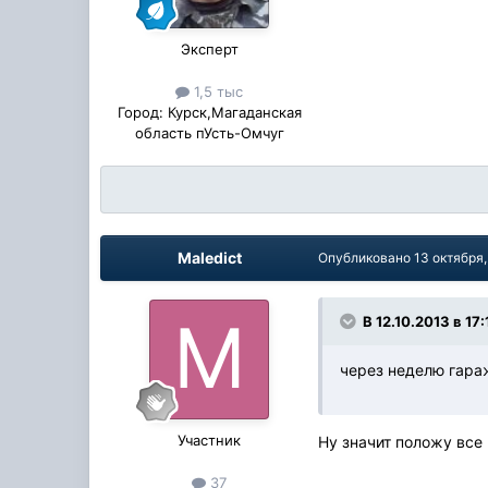
Эксперт
1,5 тыс
Город:
Курск,Магаданская
область пУсть-Омчуг
Maledict
Опубликовано
13 октября
В 12.10.2013 в 17
через неделю гараж
Участник
Ну значит положу все 
37