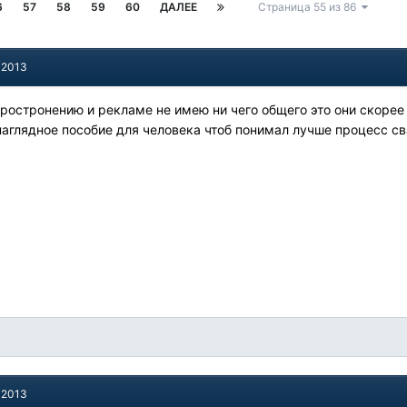
6
57
58
59
60
ДАЛЕЕ
Страница 55 из 86
 2013
простронению и рекламе не имею ни чего общего это они скорее
 наглядное пособие для человека чтоб понимал лучше процесс св
 2013