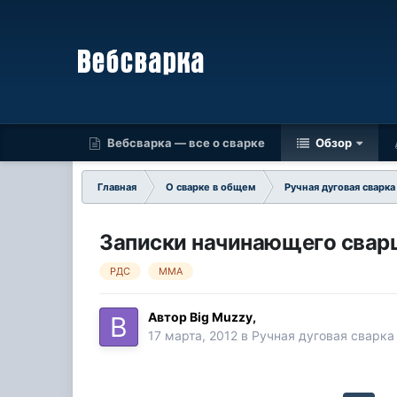
Вебсварка — все о сварке
Обзор
Главная
О сварке в общем
Ручная дуговая сварк
Записки начинающего сварщ
РДС
MMA
Автор
Big Muzzy
,
17 марта, 2012
в
Ручная дуговая сварк