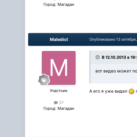
Город:
Магадан
Maledict
Опубликовано
13 октября
В 12.10.2013 в 1
вот видео может 
Участник
А его я уже видел
п
37
Город:
Магадан