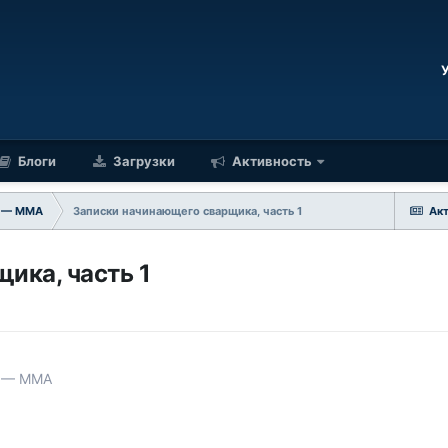
Блоги
Загрузки
Активность
а — ММA
Записки начинающего сварщика, часть 1
Ак
ика, часть 1
а — ММA