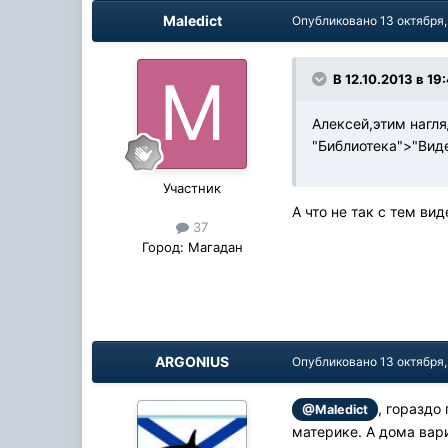
Maledict
Опубликовано
13 октября
В 12.10.2013 в 19
Алексей,этим нагл
"Библиотека">"Виде
Участник
А что не так с тем вид
37
Город:
Магадан
ARGONIUS
Опубликовано
13 октября
, гораздо
@Maledict
материке. А дома вари