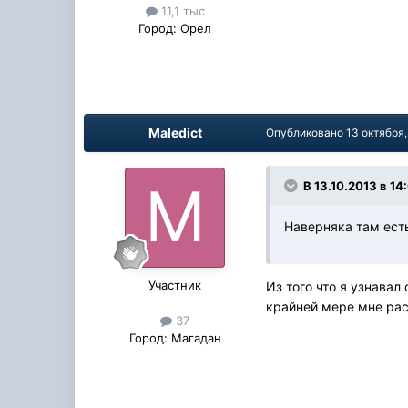
11,1 тыс
Город:
Орел
Maledict
Опубликовано
13 октября
В 13.10.2013 в 14
Наверняка там ест
Участник
Из того что я узнава
крайней мере мне рас
37
Город:
Магадан