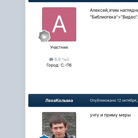
Алексей,этим наглядн
"Библиотека">"Видео"
Участник
8,6 тыс
Город:
С.-Пб
ЛехаКолыма
Опубликовано
12 октября,
учту и приму меры