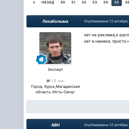
НАЗАД
50
51
52
53
54
55
5
ЛехаКолыма
Опубликовано
12 октября,
нет не реклама,к рас
нет и намека, просто
Эксперт
1,5 тыс
Город:
Курск,Магаданская
область пУсть-Омчуг
АВН
Опубликовано
12 октября,