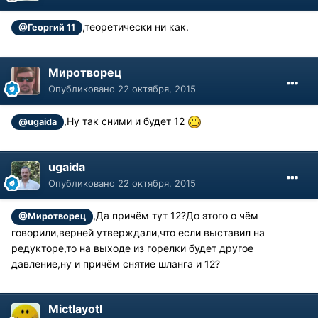
,теоретически ни как.
@Георгий 11
Миротворец
Опубликовано
22 октября, 2015
,Ну так сними и будет 12
@ugaida
ugaida
Опубликовано
22 октября, 2015
,Да причём тут 12?До этого о чём
@Миротворец
говорили,верней утверждали,что если выставил на
редукторе,то на выходе из горелки будет другое
давление,ну и причём снятие шланга и 12?
Mictlayotl