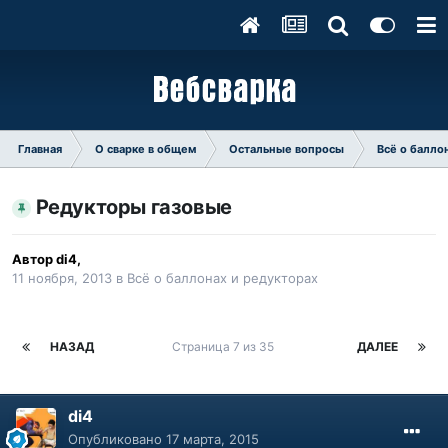
Главная
О сварке в общем
Остальные вопросы
Всё о балло
Редукторы газовые
Автор
di4
,
11 ноября, 2013
в
Всё о баллонах и редукторах
НАЗАД
Страница 7 из 35
ДАЛЕЕ
di4
Опубликовано
17 марта, 2015