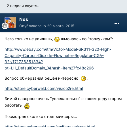
2 недели спустя...
Nos
Опубликовано
29 марта, 2015
Чего только не увидишь,
шмонаясь по "толкучкам":
http://www.ebay.com/itm/Victor-Model-SR311-320-High-
Capacity-Carbon-Dioxide-Flowmeter-Regulator-CGA-
32-/171736351334?
pt=LH_DefaultDomain_0&hash=item27fc48c266
Вопрос обмерзания решён интересно
.
http://store.cyberweld.com/visrco2re.html
Зимой наверное очень "увлекательно" с таким редуктором
работать
Посмотрел сколько стоят миксеры...
http://store.cyberweld.com/smithgasmixers.html