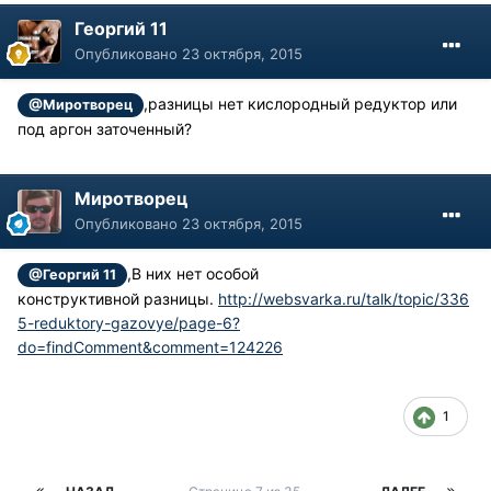
Георгий 11
Опубликовано
23 октября, 2015
,разницы нет кислородный редуктор или
@Миротворец
под аргон заточенный?
Миротворец
Опубликовано
23 октября, 2015
,В них нет особой
@Георгий 11
конструктивной разницы.
http://websvarka.ru/talk/topic/336
5-reduktory-gazovye/page-6?
do=findComment&comment=124226
1