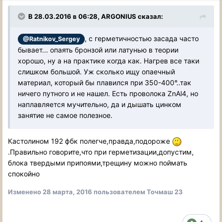
В 28.03.2016 в 06:28, ARGONIUS сказал:
, с герметичностью засада часто
@Ratnikov_Sergey
бывает... опаять бронзой или латунью в теории
хорошо, ну а на практике когда как. Нагрев все таки
слишком большой. Уж сколько ищу опаечный
материал, который бы плавился при 350-400°..так
ничего путного и не нашел. Есть проволока ZnAl4, но
наплавляется мучительно, да и дышать цинком
занятие не самое полезное.
Кастолином 192 фбк полегче,правда,подороже
.Правильно говорите,что при герметизации,допустим,
блока твердыми припоями,трещину можно поймать
спокойно
Изменено
28 марта, 2016
пользователем Точмаш 23