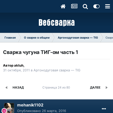
Главная
О сварке в общем
Аргонодуговая сварка — TIG
Сварк
Сварка чугуна ТИГ-ом часть 1
Автор
aktuh
,
31 октября, 2011
в
Аргонодуговая сварка — TIG
НАЗАД
Страница 24 из 80
ДАЛЕЕ
mehanik1102
Опубликовано
26 марта, 2016