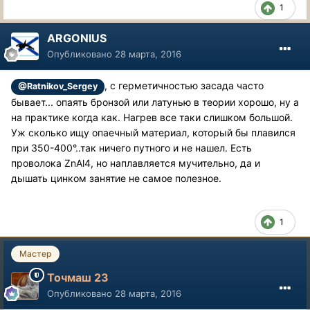
1
ARGONIUS
Опубликовано
28 марта, 2016
, с герметичностью засада часто
@Ratnikov_Sergey
бывает... опаять бронзой или латунью в теории хорошо, ну а
на практике когда как. Нагрев все таки слишком большой.
Уж сколько ищу опаечный материал, который бы плавился
при 350-400°..так ничего путного и не нашел. Есть
проволока ZnAl4, но наплавляется мучительно, да и
дышать цинком занятие не самое полезное.
1
Мастер
Точмаш 23
Опубликовано
28 марта, 2016