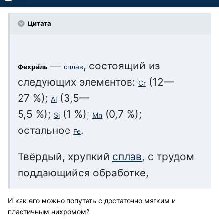
Цитата
—
, состоящий из
Фехра́ль
сплав
следующих элементов:
(12—
Cr
27 %);
(3,5—
Al
5,5 %);
(1 %);
(0,7 %);
Si
Mn
остальное
.
Fe
Твёрдый, хрупкий
сплав
, с трудом
поддающийся обработке,
И как его можно попутать с достаточно мягким и
пластичным нихромом?