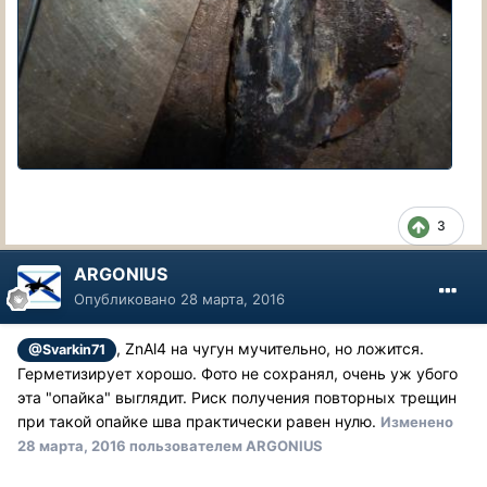
3
ARGONIUS
Опубликовано
28 марта, 2016
, ZnAl4 на чугун мучительно, но ложится.
@Svarkin71
Герметизирует хорошо. Фото не сохранял, очень уж убого
эта "опайка" выглядит. Риск получения повторных трещин
при такой опайке шва практически равен нулю.
Изменено
28 марта, 2016
пользователем ARGONIUS