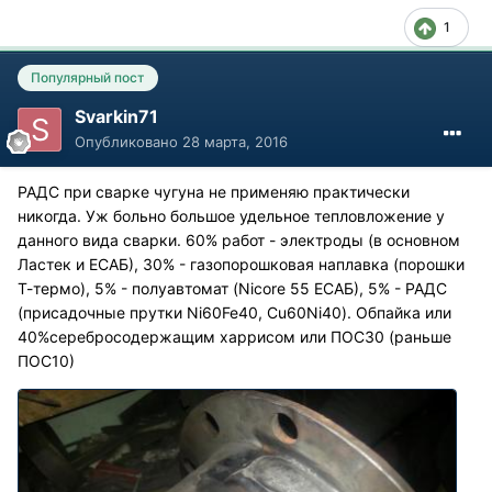
1
Популярный пост
Svarkin71
Опубликовано
28 марта, 2016
РАДС при сварке чугуна не применяю практически
никогда. Уж больно большое удельное тепловложение у
данного вида сварки. 60% работ - электроды (в основном
Ластек и ЕСАБ), 30% - газопорошковая наплавка (порошки
Т-термо), 5% - полуавтомат (Nicore 55 ЕСАБ), 5% - РАДС
(присадочные прутки Ni60Fe40, Cu60Ni40). Обпайка или
40%серебросодержащим харрисом или ПОС30 (раньше
ПОС10)