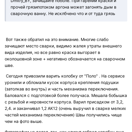
Dmitry_BY, зачищайте поболе. При гарении краски и
прочей грязипотоком аргона может загонять дым в
сварочную ванну. Не исклбчено что и от туда грязь
Вот также обратил на это внимание. Многие слабо
зачищают место сварки, видимо жалея утраты внешнего
вида изделия, но все равно краска выгорает в
околошовной зоне + негативно обозначается на сварочном
шве.
Сегодня привозили варить колобку от "Поло" . На сервисе
уронили и обломали кусок корпуса крепления подушки
(затолкав во внутрь) и часть механизма переключения.
Баловался с подготовкой более получаса. Мешала бобышка
с резьбой и неровности корпуса. Варил присадком от 3,2,
2,4. и заканчивал 1,2 АК12 (очень выручил в сварке мелких
частей механизма переключения) Швы получились чище
чем на фото выше.
Фотографии не делал, так, как клиент забрал коробку еще