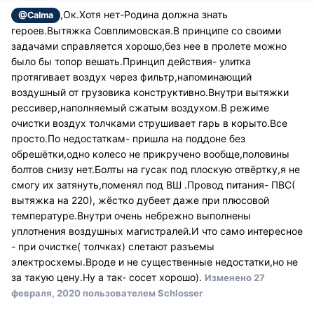
,Ок.Хотя нет-Родина должна знать
@Calma
героев.Вытяжка Совплимовская.В принципе со своими
задачами справляется хорошо,без нее в пролете можно
было бы топор вешать.Принцип действия- улитка
протягивает воздух через фильтр,напоминающий
воздушный от грузовика конструктивно.Внутри вытяжки
рессивер,наполняемый сжатым воздухом.В режиме
очистки воздух толчками струшивает гарь в корыто.Все
просто.По недостаткам- пришла на поддоне без
обрешётки,одно колесо не прикручено вообще,половины
болтов снизу нет.Болты на гусак под плоскую отвёртку,я не
смогу их затянуть,поменял под ВШ .Провод питания- ПВС(
вытяжка на 220), жёстко дубеет даже при плюсовой
температуре.Внутри очень небрежно выполнены
уплотнения воздушных магистралей.И что само интересное
- при очистке( толчках) слетают разъемы
электросхемы.Вроде и не существенные недостатки,но не
за такую цену.Ну а так- сосет хорошо).
Изменено
27
февраля, 2020
пользователем Schlosser