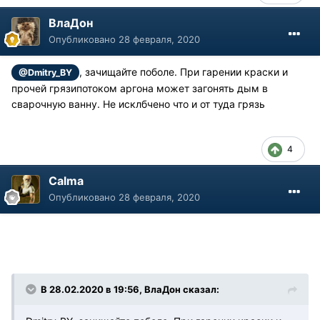
ВлаДон
Опубликовано
28 февраля, 2020
, зачищайте поболе. При гарении краски и
@Dmitry_BY
прочей грязипотоком аргона может загонять дым в
сварочную ванну. Не исклбчено что и от туда грязь
4
Calma
Опубликовано
28 февраля, 2020
В 28.02.2020 в 19:56, ВлаДон сказал: