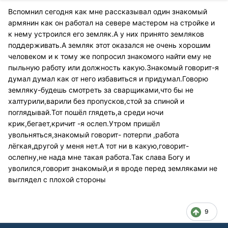
Вспомнил сегодня как мне рассказывал один знакомый
армянин как он работал на севере мастером на стройке и
к нему устроился его земляк.А у них принято земляков
поддерживать.А земляк этот оказался не очень хорошим
человеком и к тому же попросил знакомого найти ему не
пыльную работу или должность какую.Знакомый говорит-я
думал думал как от него избавиться и придумал.Говорю
земляку-будешь смотреть за сварщиками,что бы не
халтурили,варили без пропусков,стой за спиной и
поглядывай.Тот пошёл глядеть,а среди ночи
крик,бегает,кричит -я ослеп.Утром пришёл
увольняться,знакомый говорит- потерпи ,работа
лёгкая,другой у меня нет.А тот ни в какую,говорит-
ослепну,не нада мне такая работа.Так слава Богу и
уволился,говорит знакомый,и я вроде перед земляками не
выглядел с плохой стороны
9