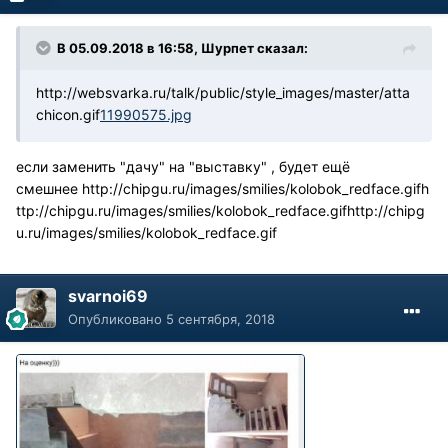
В 05.09.2018 в 16:58, Шурпет сказал:
http://websvarka.ru/talk/public/style_images/master/atta
chicon.gif
11990575.jpg
если заменить "дачу" на "выставку" , будет ещё
смешнее
http://chipgu.ru/images/smilies/kolobok_redface.gif
h
ttp://chipgu.ru/images/smilies/kolobok_redface.gif
http://chipg
u.ru/images/smilies/kolobok_redface.gif
svarnoi69
Опубликовано
5 сентября, 2018