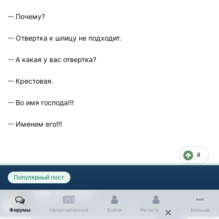
-- Почему?
-- Отвертка к шлицу не подходит.
-- А какая у вас отвертка?
-- Крестовая.
-- Во имя господа!!!
-- Именем его!!!
4
Популярный пост
OBN_RacerMan
Опубликовано
10 сентября, 2018
Форумы
Непрочитанные
Войти
Регистрация
Больше