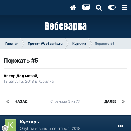
Главная
Проект WebSvarka.ru
Курилка
Поржать #5
Поржать #5
Автор
Дед мазай
,
12 августа, 2018
в
Курилка
НАЗАД
Страница 3 из 77
ДАЛЕЕ
Кустарь
Опубликовано
5 сентября, 2018