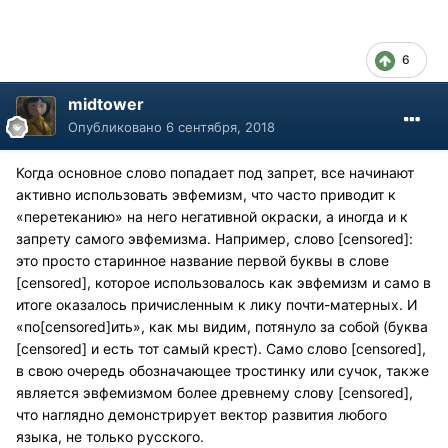
6
midtower
Опубликовано
6 сентября, 2018
Когда основное слово попадает под запрет, все начинают
активно использовать эвфемизм, что часто приводит к
«перетеканию» на него негативной окраски, а иногда и к
запрету самого эвфемизма. Например, слово [censored]:
это просто старинное название первой буквы в слове
[censored], которое использовалось как эвфемизм и само в
итоге оказалось причисленным к лику почти-матерных. И
«по[censored]ить», как мы видим, потянуло за собой (буква
[censored] и есть тот самый крест). Само слово [censored],
в свою очередь обозначающее тростинку или сучок, также
является эвфемизмом более древнему слову [censored],
что наглядно демонстрирует вектор развития любого
языка, не только русского.