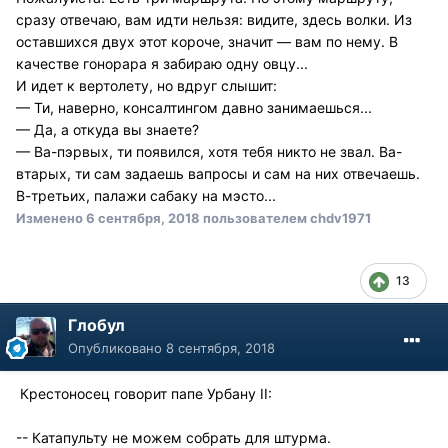
сразу отвечаю, вам идти нельзя: видите, здесь волки. Из
оставшихся двух этот короче, значит — вам по нему. В
качестве гонорара я забираю одну овцу...
И идет к вертолету, но вдруг слышит:
— Ти, наверно, консалтингом давно занимаешься...
— Да, а откуда вы знаете?
— Ва-пэрвых, ти появился, хотя тебя никто не звал. Ва-
втарых, ти сам задаешь вапросы и сам на них отвечаешь.
В-третьих, палажи сабаку на мэсто...
Изменено
6 сентября, 2018
пользователем chdv1971
13
Глобул
Опубликовано
8 сентября, 2018
Крестоносец говорит папе Урбану II:
-- Катапульту не можем собрать для штурма.