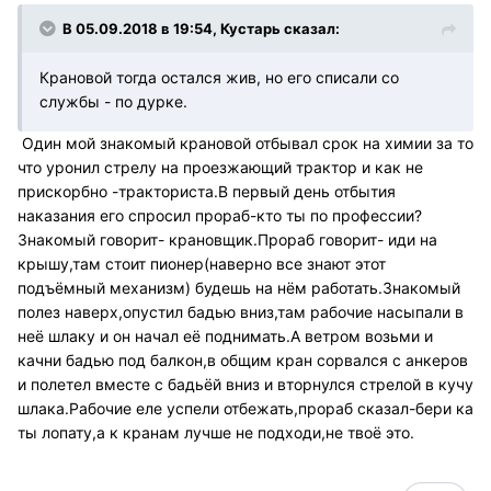
В 05.09.2018 в 19:54, Кустарь сказал:
Крановой тогда остался жив, но его списали со
службы - по дурке.
Один мой знакомый крановой отбывал срок на химии за то
что уронил стрелу на проезжающий трактор и как не
прискорбно -тракториста.В первый день отбытия
наказания его спросил прораб-кто ты по профессии?
Знакомый говорит- крановщик.Прораб говорит- иди на
крышу,там стоит пионер(наверно все знают этот
подъёмный механизм) будешь на нём работать.Знакомый
полез наверх,опустил бадью вниз,там рабочие насыпали в
неё шлаку и он начал её поднимать.А ветром возьми и
качни бадью под балкон,в общим кран сорвался с анкеров
и полетел вместе с бадьёй вниз и вторнулся стрелой в кучу
шлака.Рабочие еле успели отбежать,прораб сказал-бери ка
ты лопату,а к кранам лучше не подходи,не твоё это.