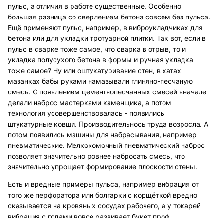
пульс, а отличия в работе существенные. Особенно
большая разница со сверлением бетона совсем без пульса.
Ещё применяют пульс, например, в виброукладчиках для
бетона или для укладки тротуарной плитки. Так вот, если в
пульс в сварке тоже самое, что сварка в отрыв, то и
укладка полусухого бетона в формы и ручная укладка
тоже самое? Ну или оштукатуривание стен, в хатах
мазанках бабы руками намазывали глиняно-песчаную
смесь. С появлением цементнопесчанных смесей вначале
делали наброс мастерками каменщика, а потом
технология усовершенствовалась - появились
штукатурные ковши. Производительнось труда возросла. А
потом появились машины для набрасывания, например
пневматические. Мелкокомочный пневматический наброс
позволяет значительно ровнее набросать смесь, что
значительно упрощает формирование плоскости стены.
Есть и вредные примеры пульса, например вибрация от
того же перфоратора или болгарки с корщёткой вредно
сказывается на кровяных сосудах рабочего, а у токарей
вибрация с годами вовсе развивает букет проф