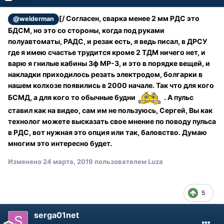
[/ Согласен, сварка менее 2 мм РДС это
@welderman
БДСМ, но это со стороны, когда под руками
полуавтоматы, РАДС, и резак есть, я ведь писал, в ДРСУ
где я имею счастье трудится кроме 2 ТДМ ничего нет, и
варю я гнилые кабины 3ф МР-3, и это в порядке вещей, и
накладки приходилось резать электродом, болгарки в
нашем колхозе появились в 2000 начале. Так что для кого
БСМД, а для кого то обычные будни
. А пульс
ставил как на видео, сам им не пользуюсь, Сергей, Вы как
технолог можете высказать свое мнение по поводу пульса
в РДС, вот нужная это опция или так, баловство. Думаю
многим это интересно будет.
Изменено
24 марта, 2019
пользователем Luza
5
serga01net