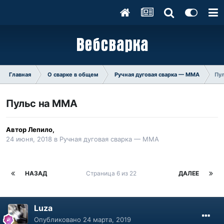
Главная
О сварке в общем
Ручная дуговая сварка — ММA
Пу
Пульс на ММА
Автор
Лепило
,
24 июня, 2018
в
Ручная дуговая сварка — ММA
НАЗАД
Страница 6 из 22
ДАЛЕЕ
Luza
Опубликовано
24 марта, 2019