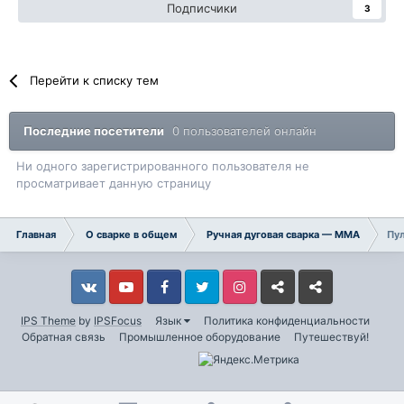
Подписчики
3
Перейти к списку тем
Последние посетители
0 пользователей онлайн
Ни одного зарегистрированного пользователя не
просматривает данную страницу
Главная
О сварке в общем
Ручная дуговая сварка — ММA
Пу
Vkontakte
YouTube
Facebook
Twitter
Instagram
Livejournal
Odnoklassniki
IPS Theme
by
IPSFocus
Язык
Политика конфиденциальности
Обратная связь
Промышленное оборудование
Путешествуй!