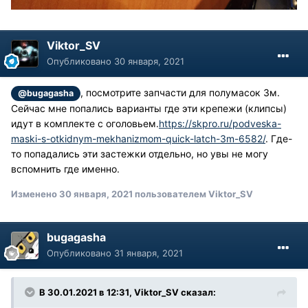
Viktor_SV
Опубликовано
30 января, 2021
, посмотрите запчасти для полумасок 3м.
@bugagasha
Сейчас мне попались варианты где эти крепежи (клипсы)
идут в комплекте с оголовьем.
https://skpro.ru/podveska-
maski-s-otkidnym-mekhanizmom-quick-latch-3m-6582/
. Где-
то попадались эти застежки отдельно, но увы не могу
вспомнить где именно.
Изменено
30 января, 2021
пользователем Viktor_SV
bugagasha
Опубликовано
31 января, 2021
В 30.01.2021 в 12:31, Viktor_SV сказал: