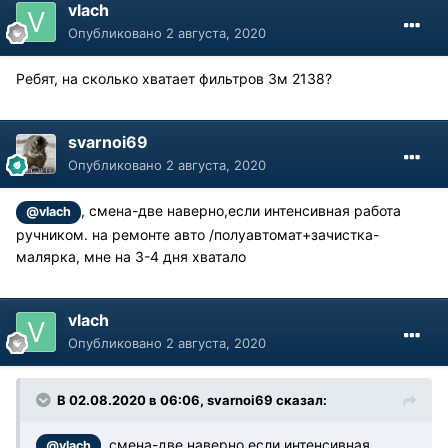
vlach
Опубликовано
2 августа, 2020
Ребят, на сколько хватает фильтров 3м 2138?
svarnoi69
Опубликовано
2 августа, 2020
, смена-две наверно,если интенсивная работа
@vlach
ручником. на ремонте авто /полуавтомат+зачистка-
малярка, мне на 3-4 дня хватало
vlach
Опубликовано
2 августа, 2020
В 02.08.2020 в 06:06, svarnoi69 сказал:
, смена-две наверно,если интенсивная
@vlach