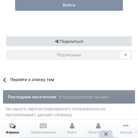
Войти
Поделиться
Подписчики
0
Перейти к списку тем
Последние посетители
0 пользователей онлайн
Ни одного зарегистрированного пользователя не
просматривает данную страницу
Главная
Сварочное оборудование
Средства защиты
Маски/
Форумы
Непрочитанные
Войти
Регистрация
Больше