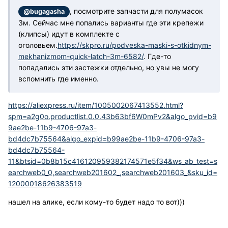
, посмотрите запчасти для полумасок
@bugagasha
3м. Сейчас мне попались варианты где эти крепежи
(клипсы) идут в комплекте с
оголовьем.
https://skpro.ru/podveska-maski-s-otkidnym-
mekhanizmom-quick-latch-3m-6582/
. Где-то
попадались эти застежки отдельно, но увы не могу
вспомнить где именно.
https://aliexpress.ru/item/1005002067413552.html?
spm=a2g0o.productlist.0.0.43b63bf6W0mPv2&algo_pvid=b9
9ae2be-11b9-4706-97a3-
bd4dc7b75564&algo_expid=b99ae2be-11b9-4706-97a3-
bd4dc7b75564-
11&btsid=0b8b15c416120959382174571e5f34&ws_ab_test=s
earchweb0_0,searchweb201602_,searchweb201603_&sku_id=
12000018626383519
нашел на алике, если кому-то будет надо то вот)))