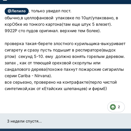
, только увидел пост.
@Лепило
обычно,в целлофановой упаковке по 10шт/упаковано, в
корОбке из тонкого картона(там еще штук 5 влезет).
9922P сто пудов оригинал. верхние тем более).
проверка такая-берете злостного курильщика-выкуривает
сигарету и сразу пусть подышит в респираторе(выдох
ртом) секунд 5-10. ему должно вонять горелым деревом.
запах , как от тлеющей ореховой скорлупы или
сандалового дерева(похоже пахнут пожарские сигариллы
серии
Cariba - Nirvana)
.
все серьезно, проверено на контрафакте(перло чистой
синтетикой,как от кЕтайских шлепанцев) и фирмЕ)
2
3 недели спустя...