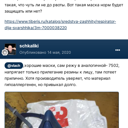
такая, что чуть ли не до рвоты. Вот такая маска норм будет
защищать или нет?
https://www.tiberis.ru/katalog/sredstva-zashhity/respirator-
dlja-svarshhika/3m-7000038220
schkaliki
Опубликовано
14 мая, 2020
,хорошие маски, сам режу в аналогичной- 7502,
@vlach
напрягает только прилегание резины к лицу, там потеет
прилично. Хотя производитель уверяет, что материал
гипоаллергенен, но привыкал долго.