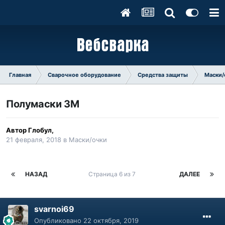
Главная
Сварочное оборудование
Средства защиты
Маски/
Полумаски 3М
Автор
Глобул
,
21 февраля, 2018
в
Маски/очки
НАЗАД
Страница 6 из 7
ДАЛЕЕ
svarnoi69
Опубликовано
22 октября, 2019