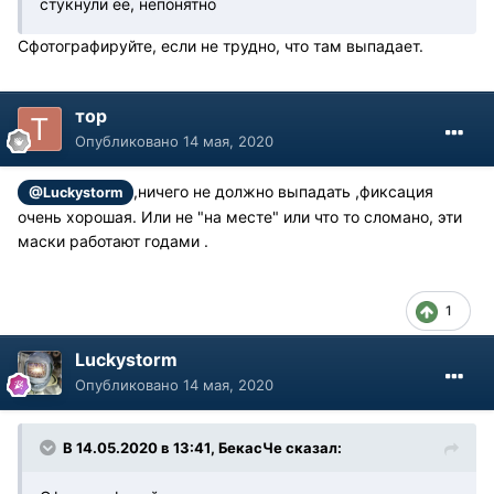
стукнули её, непонятно
Сфотографируйте, если не трудно, что там выпадает.
тор
Опубликовано
14 мая, 2020
,ничего не должно выпадать ,фиксация
@Luckystorm
очень хорошая. Или не "на месте" или что то сломано, эти
маски работают годами .
1
Luckystorm
Опубликовано
14 мая, 2020
В 14.05.2020 в 13:41, БекасЧе сказал: