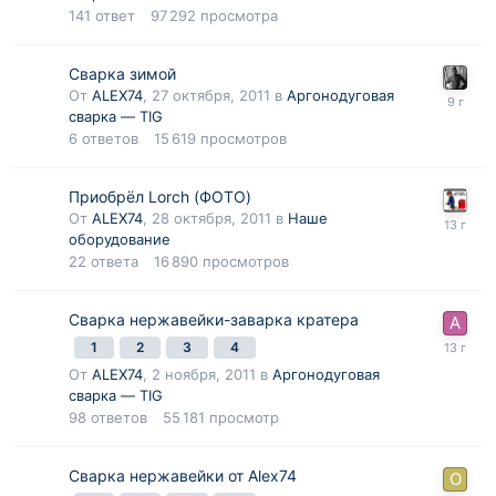
141
ответ
97 292
просмотра
Сварка зимой
От
ALEX74
,
27 октября, 2011
в
Аргонодуговая
сварка — TIG
6
ответов
15 619
просмотров
Приобрёл Lorch (ФОТО)
От
ALEX74
,
28 октября, 2011
в
Наше
оборудование
22
ответа
16 890
просмотров
Сварка нержавейки-заварка кратера
1
2
3
4
От
ALEX74
,
2 ноября, 2011
в
Аргонодуговая
сварка — TIG
98
ответов
55 181
просмотр
Сварка нержавейки от Alex74