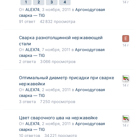
1
2
3
4
От
ALEX74
,
3 ноября, 2011
в
Аргонодуговая
сварка — TIG
91
ответ
42 832
просмотра
Сварка разнотолщинной нержавеющей
стали
От
ALEX74
,
7 ноября, 2011
в
Аргонодуговая
сварка — TIG
2
ответа
3 066
просмотров
Оптимальный диаметр присадки при сварке
нержавейки
От
ALEX74
,
2 ноября, 2011
в
Аргонодуговая
сварка — TIG
3
ответа
7 250
просмотров
Цвет сварочного шва на нержавейке
От
ALEX74
,
2 ноября, 2011
в
Аргонодуговая
сварка — TIG
10
ответов
34 221
просмотр