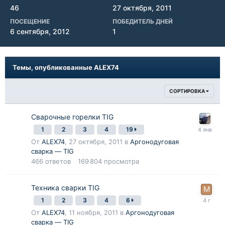
46
27 октября, 2011
ПОСЕЩЕНИЕ
ПОБЕДИТЕЛЬ ДНЕЙ
6 сентября, 2012
1
Темы, опубликованные ALEX74
СОРТИРОВКА
Сварочные горелки TIG
1
2
3
4
19
От
ALEX74
,
27 октября, 2011
в
Аргонодуговая
сварка — TIG
466
ответов
169 804
просмотра
Техника сварки TIG
1
2
3
4
6
От
ALEX74
,
11 ноября, 2011
в
Аргонодуговая
сварка — TIG