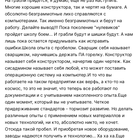
На грабли придется, я думаю, еще не раз наступить.
Многие хорошие конструктора, так и чертят на бумаге. А
обсолютно безграммотные лихо справляются с
компьютерами. Так именно безграммотных и берут на
работу. Делайте вывод!!! Пока поколение "нулевиков"
пройдет школу боем... И грабли будут и шишки будут. А нам
лишь пока остается придумывать как исправить
ошибки.Школа опыта с пробелом. Сварщик себя называет
сварщиком, научившись держать ПА горелку. Конструктор
называет себя конструктором, начертив один чертеж. Как
сисадмином называет себя любой, кто может поставить
операционную систему на компьютер.И то что вы
работаете на таком предприятии как верфь, а кто-то на
космос, то это не значит, что теперь все работают по
документации и с учитыванием накопленного опыта.Еще
один момент, который вы не учитываете. Четкое
придерживание стандартов - тормозит развитие. Но делать
различные опыты с применением новых материаллов и
новых технологий, ни кто, абсолютно никто, не хочет.
Отсюда такой пробел. И приобретая новое оборудование,
заводы надеются получить и технологию... Ха ха ха.Еще