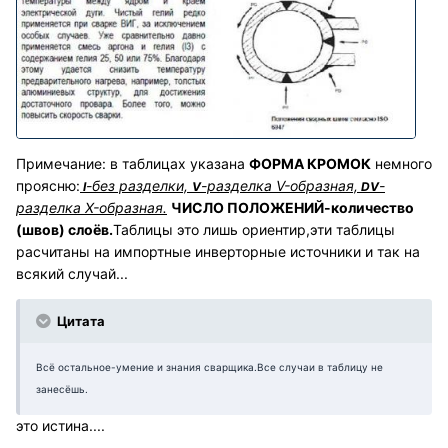
Примечание: в таблицах указана
ФОРМА КРОМОК
немного
проясню:
-без разделки,
-разделка V-образная,
-
I
V
DV
разделка X-образная.
ЧИСЛО ПОЛОЖЕНИЙ-количество
(швов) слоёв.
Таблицы это лишь ориентир,эти таблицы
расчитаны на импортные инверторные источники и так на
всякий случай...
Цитата
Всё остальное-умение и знания сварщика.Все случаи в таблицу не
занесёшь.
это истина....