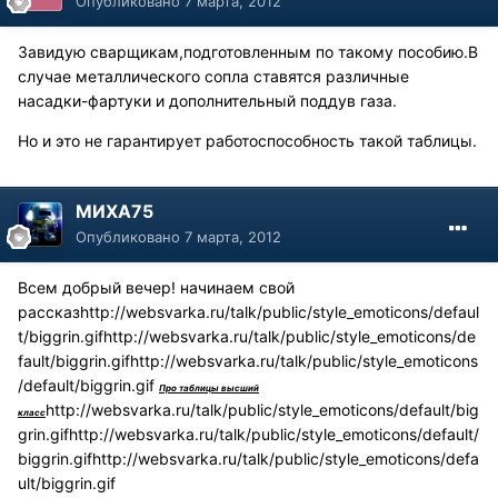
Опубликовано
7 марта, 2012
Завидую сварщикам,подготовленным по такому пособию.В
случае металлического сопла ставятся различные
насадки-фартуки и дополнительный поддув газа.
Но и это не гарантирует работоспособность такой таблицы.
МИХА75
Опубликовано
7 марта, 2012
Всем добрый вечер! начинаем свой
рассказ
http://websvarka.ru/talk/public/style_emoticons/defaul
t/biggrin.gif
http://websvarka.ru/talk/public/style_emoticons/de
fault/biggrin.gif
http://websvarka.ru/talk/public/style_emoticons
/default/biggrin.gif
Про таблицы высший
http://websvarka.ru/talk/public/style_emoticons/default/big
класс
grin.gif
http://websvarka.ru/talk/public/style_emoticons/default/
biggrin.gif
http://websvarka.ru/talk/public/style_emoticons/defa
ult/biggrin.gif