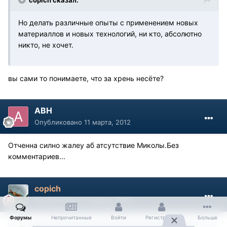
copich сказал:
Но делать различные опыты с применением новых
материаллов и новых технологий, ни кто, абсолютно
никто, не хочет.
вы сами то понимаете, что за хрень несёте?
АВН
Опубликовано
11 марта, 2012
Отченна силно жалеу аб атсутствие Миколы.Без
комментариев...
copich
Опубликовано
11 марта, 2012
Форумы
Непрочитанные
Войти
Регистрация
Больше