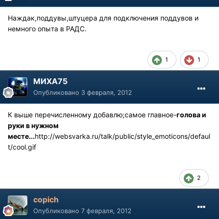
Наждак,поддувы,штуцера для подключения поддувов и
немного опыта в РАДС.
1
1
МИХА75
Опубликовано
3 февраля, 2012
К выше перечисленному добавлю;самое главное-
голова и
руки в нужном
месте...
http://websvarka.ru/talk/public/style_emoticons/defaul
t/cool.gif
2
copich
Опубликовано
7 февраля, 2012