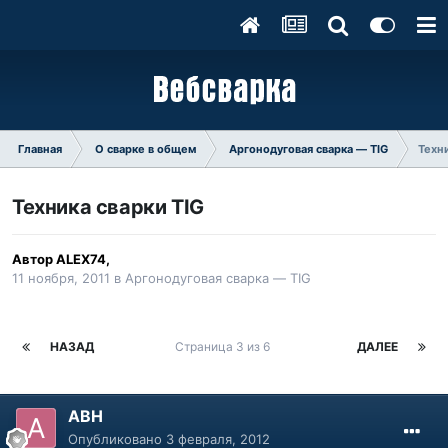
Главная
О сварке в общем
Аргонодуговая сварка — TIG
Техни
Техника сварки TIG
Автор
ALEX74
,
11 ноября, 2011
в
Аргонодуговая сварка — TIG
НАЗАД
Страница 3 из 6
ДАЛЕЕ
АВН
Опубликовано
3 февраля, 2012