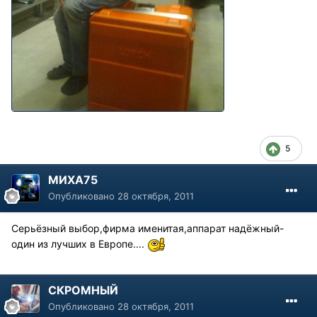
5
МИХА75
Опубликовано
28 октября, 2011
Серьёзный выбор,фирма именитая,аппарат надёжный-
один из лучших в Европе....
СКРОМНЫЙ
Опубликовано
28 октября, 2011