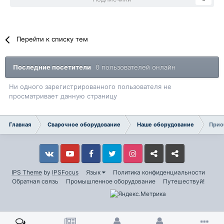
Перейти к списку тем
Последние посетители
0 пользователей онлайн
Ни одного зарегистрированного пользователя не
просматривает данную страницу
Главная
Сварочное оборудование
Наше оборудование
Прио
Vkontakte
YouTube
Facebook
Twitter
Instagram
Livejournal
Odnoklassniki
IPS Theme
by
IPSFocus
Язык
Политика конфиденциальности
Обратная связь
Промышленное оборудование
Путешествуй!