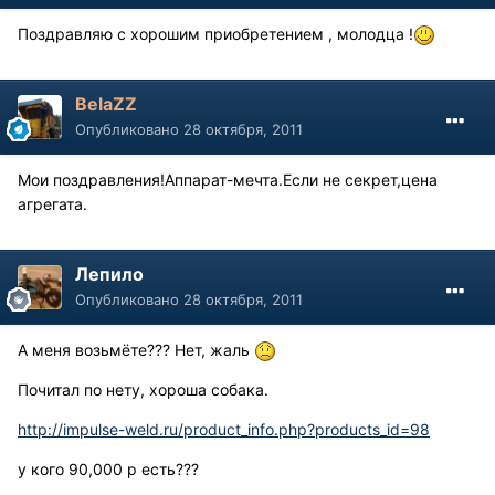
Поздравляю с хорошим приобретением , молодца !
BelaZZ
Опубликовано
28 октября, 2011
Мои поздравления!Аппарат-мечта.Если не секрет,цена
агрегата.
Лепило
Опубликовано
28 октября, 2011
А меня возьмёте??? Нет, жаль
Почитал по нету, хороша собака.
http://impulse-weld.ru/product_info.php?products_id=98
у кого 90,000 р есть???