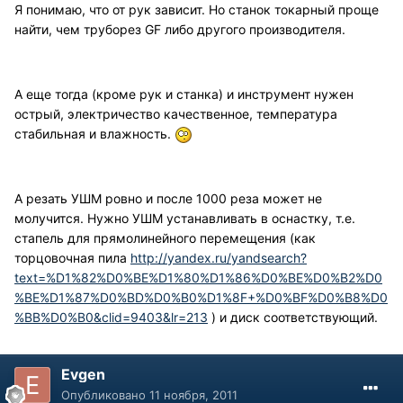
Я понимаю, что от рук зависит. Но станок токарный проще
найти, чем труборез GF либо другого производителя.
А еще тогда (кроме рук и станка) и инструмент нужен
острый, электричество качественное, температура
стабильная и влажность.
А резать УШМ ровно и после 1000 реза может не
молучится. Нужно УШМ устанавливать в оснастку, т.е.
стапель для прямолинейного перемещения (как
торцовочная пила
http://yandex.ru/yandsearch?
text=%D1%82%D0%BE%D1%80%D1%86%D0%BE%D0%B2%D0
%BE%D1%87%D0%BD%D0%B0%D1%8F+%D0%BF%D0%B8%D0
%BB%D0%B0&clid=9403&lr=213
) и диск соответствующий.
Evgen
Опубликовано
11 ноября, 2011