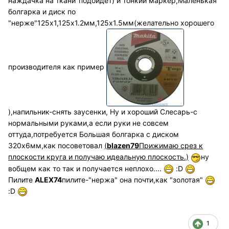
наждачка на ткани"подойдёт) и тонкий маркер,Маленькая
болгарка и диск по
"нерже"125х1,125х1.2мм,125х1.5мм(желательно хорошего
производителя как пример
),напильник-снять заусенки, Ну и хороший Слесарь-с
нормальными руками,а если руки не совсем
оттуда,потребуется Большая болгарка с диском
320х6мм,как посоветовал
(
blazen79
Прижимаю срез к
плоскости круга и получаю идеальную плоскость.)
ну
вобщем как то так и получается неплохо....
:D
Пилите
ALEX74
пилите-"нержа" она почти,как "золотая"
:D
1