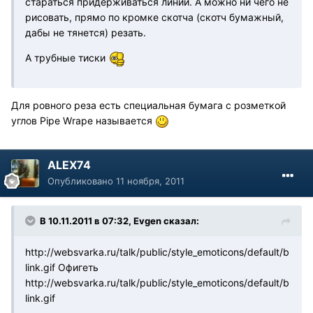
стараться придерживаться линии. А можно ни чего не
рисовать, прямо по кромке скотча (скотч бумажный,
дабы не тянется) резать.
А трубные тиски
Для ровного реза есть специальная бумага с розметкой
углов Pipe Wrape называется
ALEX74
Опубликовано
11 ноября, 2011
В 10.11.2011 в 07:32, Evgen сказал:
http://websvarka.ru/talk/public/style_emoticons/default/b
link.gif
Офигеть
http://websvarka.ru/talk/public/style_emoticons/default/b
link.gif