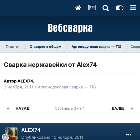
Главная
О сварке в общем
Аргонодуговая сварка — TIG
Свар
Сварка нержавейки от Alex74
Автор
ALEX74
,
3 ноября, 2011
в
Аргонодуговая сварка — TIG
НАЗАД
Страница 3 из 4
ДАЛЕЕ
ALEX74
Опубликовано
10 ноября, 2011