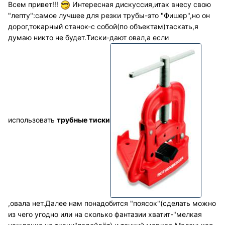
Всем привет!!!
Интересная дискуссия,итак внесу свою
"лепту":самое лучшее для резки трубы-это "Фишер",но он
дорог,токарный станок-с собой(по объектам)таскать,я
думаю никто не будет.Тиски-дают овал,а если
использовать
трубные тиски
,овала нет.Далее нам понадобится "поясок"(сделать можно
из чего угодно или на сколько фантазии хватит-"мелкая