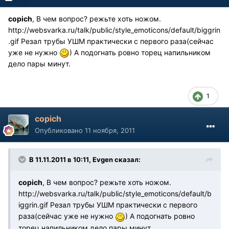
copich
, В чем вопрос? режьте хоть ножом.
http://websvarka.ru/talk/public/style_emoticons/default/biggrin
.gif
Резал трубы УШМ практически с первого раза(сейчас
уже не нужно
) А подогнать ровно торец напильником
дело пары минут.
1
copich
Опубликовано
11 ноября, 2011
В 11.11.2011 в 10:11, Evgen сказал:
copich
, В чем вопрос? режьте хоть ножом.
http://websvarka.ru/talk/public/style_emoticons/default/b
iggrin.gif
Резал трубы УШМ практически с первого
раза(сейчас уже не нужно
) А подогнать ровно
торец напильником дело пары минут.