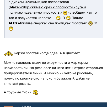
с диском 320х6мм,как посоветовал
(
blazen79
Прижимаю срез к плоскости круга и
получаю идеальную плоскость.)
ну вобщем как то
так и получается неплохо....
:D
Пилите
ALEX74
пилите-"нержа" она почти,как "золотая"
:D
нержа золотая когда сдаешь в цветмет.
Можно наклеить скотч по окружности и маркером
нарисовать линию реза если ни чего нет и строго стараться
придерживаться линии. А можно ни чего не рисовать,
прямо по кромке скотча (скотч бумажный, дабы не
тянется) резать.
А трубные тиски