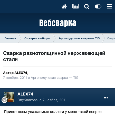
Главная
О сварке в общем
Аргонодуговая сварка — TIG
Свар
Сварка разнотолщинной нержавеющей
стали
Автор
ALEX74
,
7 ноября, 2011
в
Аргонодуговая сварка — TIG
ALEX74
Опубликовано
7 ноября, 2011
Привет всем уважаемые коллеги у меня такой вопрос