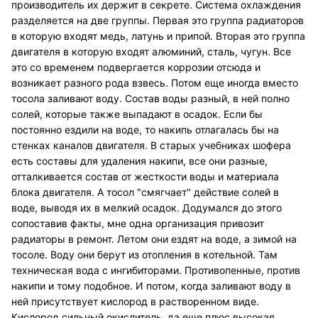
производитель их держит в секрете. Система охлаждения
разделяется на две группы. Первая это группа радиаторов
в которую входят медь, латунь и припой. Вторая это группа
двигателя в которую входят алюминий, сталь, чугун. Все
это со временем подвергается коррозии отсюда и
возникает разного рода взвесь. Потом еще иногда вместо
тосола заливают воду. Состав воды разный, в ней полно
солей, которые также выпадают в осадок. Если бы
постоянно ездили на воде, то накипь отлагалась бы на
стенках каналов двигателя. В старых учебниках шофера
есть составы для удаления накипи, все они разные,
отталкивается состав от жесткости воды и материала
блока двигателя. А тосол "смягчает" действие солей в
воде, выводя их в мелкий осадок. Додумался до этого
сопоставив факты, мне одна организация привозит
радиаторы в ремонт. Летом они ездят на воде, а зимой на
тосоле. Воду они берут из отопления в котельной. Там
техническая вода с ингибиторами. Противопенные, против
накипи и тому подобное. И потом, когда заливают воду в
ней присутствует кислород в растворенном виде.
Кислород сильный окислитель, да еще плюс высокая