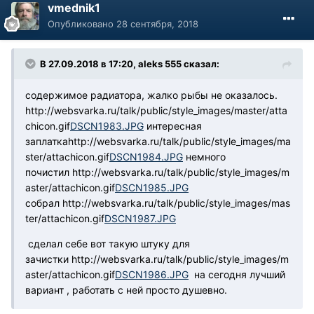
vmednik1
Опубликовано
28 сентября, 2018
В 27.09.2018 в 17:20, aleks 555 сказал:
содержимое радиатора, жалко рыбы не оказалось.
http://websvarka.ru/talk/public/style_images/master/atta
chicon.gif
DSCN1983.JPG
интересная
заплатка
http://websvarka.ru/talk/public/style_images/ma
ster/attachicon.gif
DSCN1984.JPG
немного
почистил
http://websvarka.ru/talk/public/style_images/m
aster/attachicon.gif
DSCN1985.JPG
собрал
http://websvarka.ru/talk/public/style_images/mas
ter/attachicon.gif
DSCN1987.JPG
сделал себе вот такую штуку для
зачистки
http://websvarka.ru/talk/public/style_images/m
aster/attachicon.gif
DSCN1986.JPG
на сегодня лучший
вариант , работать с ней просто душевно.