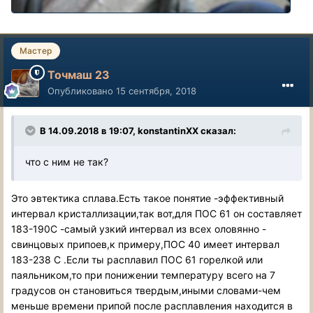
Мастер
Точмаш 23
Опубликовано
15 сентября, 2018
В 14.09.2018 в 19:07, konstantinXX сказал:
что с ним не так?
Это эвтектика сплава.Есть такое понятие -эффективный
интервал кристаллизации,так вот,для ПОС 61 он составляет
183-190С -самый узкий интервал из всех оловянно -
свинцовых припоев,к примеру,ПОС 40 имеет интервал
183-238 С .Если ты расплавил ПОС 61 горелкой или
паяльником,то при понижении температуру всего на 7
градусов он становиться твердым,иными словами-чем
меньше времени припой после расплавления находится в