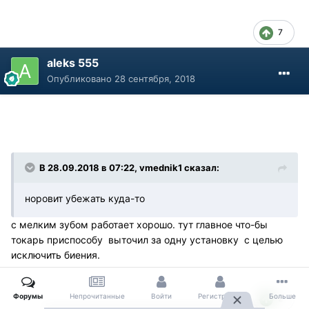
7
aleks 555
Опубликовано
28 сентября, 2018
В 28.09.2018 в 07:22, vmednik1 сказал:
норовит убежать куда-то
с мелким зубом работает хорошо. тут главное что-бы
токарь приспособу выточил за одну установку с целью
исключить биения.
Форумы
Непрочитанные
Войти
Регистрация
Больше
2