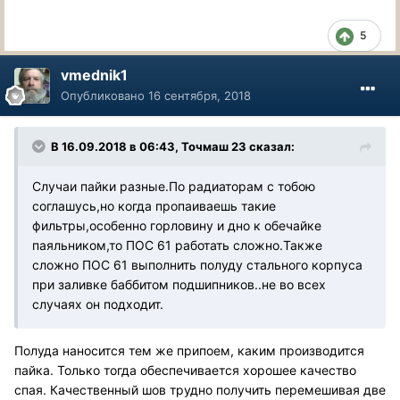
5
vmednik1
Опубликовано
16 сентября, 2018
В 16.09.2018 в 06:43, Точмаш 23 сказал:
Случаи пайки разные.По радиаторам с тобою
соглашусь,но когда пропаиваешь такие
фильтры,особенно горловину и дно к обечайке
паяльником,то ПОС 61 работать сложно.Также
сложно ПОС 61 выполнить полуду стального корпуса
при заливке баббитом подшипников..не во всех
случаях он подходит.
Полуда наносится тем же припоем, каким производится
пайка. Только тогда обеспечивается хорошее качество
спая. Качественный шов трудно получить перемешивая две