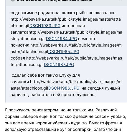
содержимое радиатора, жалко рыбы не оказалось.
http://websvarka.ru/talk/public/style_images/master/atta
chicon.gif
DSCN1983.JPG
интересная
заплатка
http://websvarka.ru/talk/public/style_images/ma
ster/attachicon.gif
DSCN1984.JPG
немного
почистил
http://websvarka.ru/talk/public/style_images/m
aster/attachicon.gif
DSCN1985.JPG
собрал
http://websvarka.ru/talk/public/style_images/mas
ter/attachicon.gif
DSCN1987.JPG
сделал себе вот такую штуку для
зачистки
http://websvarka.ru/talk/public/style_images/m
aster/attachicon.gif
DSCN1986.JPG
на сегодня лучший
вариант , работать с ней просто душевно.
Я пользуюсь реноватором, но не только им. Различной
формы шаберов еще. Вот только фрезой не совсем удобно,
она все время норовит убежать куда-то. Вместо фрезы я
использую отработавший круг от болгарки, благо что они