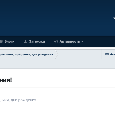
Блоги
Загрузки
Активность
равления, праздники, дни рождения
Ак
ния!
дники, дни рождения