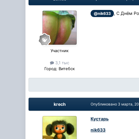
, С Днём Р
@nik633
Участник
3,1 тыс
Город:
Витебск
krech
Опубликовано
3 марта, 2
Кустарь
nik633