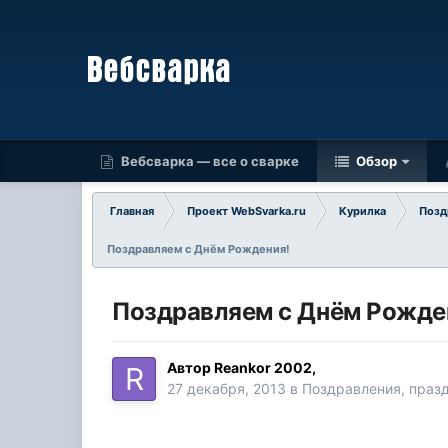
Вебсварка — все о сварке
Обзор
Главная
Проект WebSvarka.ru
Курилка
Позд
Поздравляем с Днём Рождения!
Поздравляем с Днём Рожде
Автор
Reankor 2002
,
27 декабря, 2013
в
Поздравления, праз