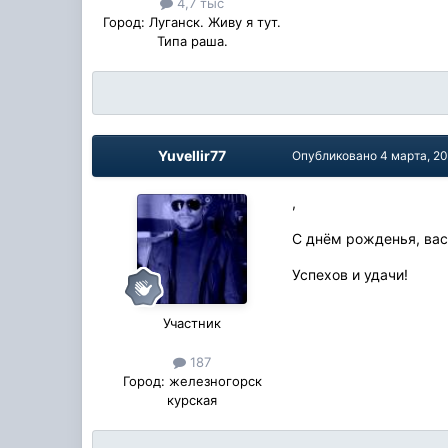
4,7 тыс
Город:
Луганск. Живу я тут.
Типа раша.
Yuvellir77
Опубликовано
4 марта, 2
,
С днём рожденья, вас
Успехов и удачи!
Участник
187
Город:
железногорск
курская