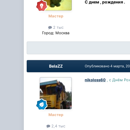
С днем , рождения .
Мастер
2 тыс
Город:
Москва
BelaZZ
Опубликовано
4 марта, 2
nikoloss60
, с Днём Ро
Мастер
2,4 тыс