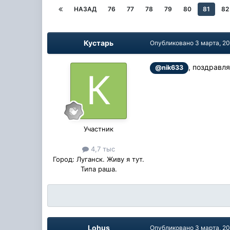
НАЗАД
76
77
78
79
80
81
82
Кустарь
Опубликовано
3 марта, 2
, поздравля
@nik633
Участник
4,7 тыс
Город:
Луганск. Живу я тут.
Типа раша.
Lohus
Опубликовано
3 марта, 2