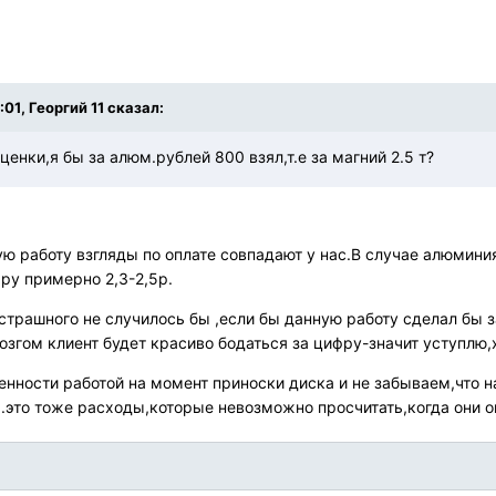
:01, Георгий 11 сказал:
ценки,я бы за алюм.рублей 800 взял,т.е за магний 2.5 т?
ую работу взгляды по оплате совпадают у нас.В случае алюминия
ру примерно 2,3-2,5р.
 страшного не случилось бы ,если бы данную работу сделал бы 
згом клиент будет красиво бодаться за цифру-значит уступлю,ха
женности работой на момент приноски диска и не забываем,что 
..это тоже расходы,которые невозможно просчитать,когда они о