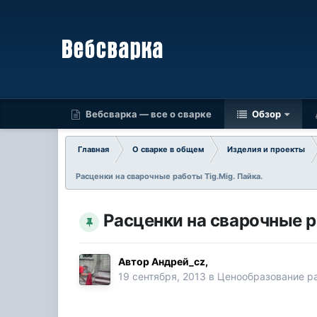
Вебсварка — все о сварке
Обзор
Главная
О сварке в общем
Изделия и проекты
Расценки на сварочные работы Tig.Mig. Пайка.
Расценки на сварочные р
Автор
Андрей_cz
,
19 сентября, 2013
в
Ценообразование ра