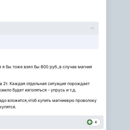
 я бы тоже взял бы 800 руб.,в случае магния
за 2т. Каждая отдельная ситуация порождает
мло будет изголяться - упрусь и т.д.
надо вложится,чтоб купить магниевую проволоку
купятся.
4