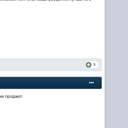
5
ме продают.