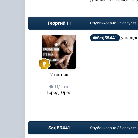
Георгий 11
Опубликовано
25 августа,
,у каждо
@Serj55441
Участник
11,1 тыс
Город:
Орел
Serj55441
Опубликовано
25 августа,