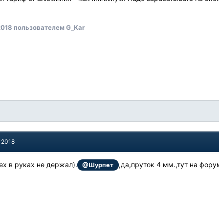
2018
пользователем G_Kar
 2018
нех в руках не держал).
,да,пруток 4 мм.,тут на фору
@Шурпет