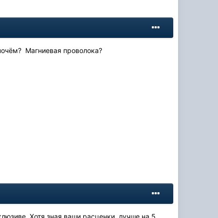
, почём? Магниевая проволока?
клюзиве. Хотя зная ваши расценки, лучше на 5