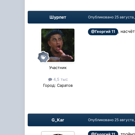
Шурпет
Опубликовано
25 августа,
, насчё
@Георгий 11
Участник
4,5 тыс
Город:
Саратов
G_Kar
Опубликовано
25 августа,
, тройн
@Георгий 11