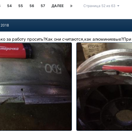
3
54
55
56
57
ДАЛЕЕ
Страница 52 из 63
 2018
ко за работу просить?Как они считаются,как алюминиевые?При ус