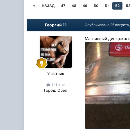
НАЗАД
47
48
49
50
51
52
5
Георгий 11
Опубликовано
25 августа,
Магниевый диск,сколь
Участник
11,1 тыс
Город:
Орел