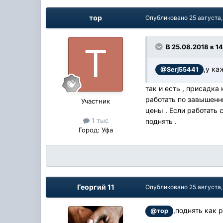
тор
Опубликовано
25 августа,
В 25.08.2018 в 14
,у ка
@Serj55441
так и есть , присадка
работать по завышенн
Участник
цены . Если работать 
1 тыс
поднять .
Город:
Уфа
Георгий 11
Опубликовано
25 августа,
,поднять как 
@тор