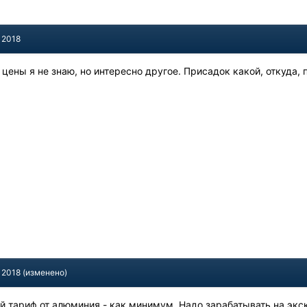
 2018
т цены я не знаю, но интересно другое. Присадок какой, откуда
 2018
(изменено)
ой тариф от алюминия - как минимум. Надо зарабатывать на экс