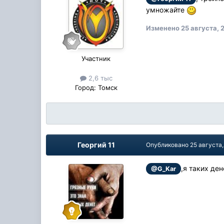
умножайте
Изменено
25 августа, 
Участник
2,6 тыс
Город:
Томск
Георгий 11
Опубликовано
25 августа,
,я таких де
@G_Kar