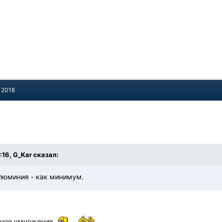
 2018
:16, G_Kar сказал:
алюминия - как минимум.
рное умножение.