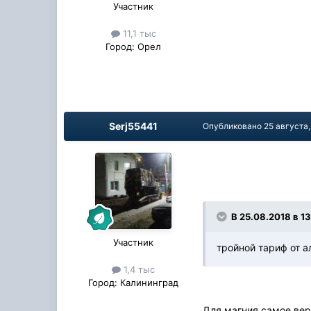
Участник
11,1 тыс
Город:
Орел
Serj55441
Опубликовано
25 августа,
В 25.08.2018 в 13
Участник
тройной тариф от 
1,4 тыс
Город:
Калининград
Для магния самое ве