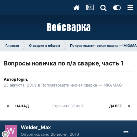
Главная
О сварке в общем
Полуавтоматическая сварка — MIG/M
Вопросы новичка по п/а сварке, часть 1
Автор
login
,
23 августа, 2009
в
Полуавтоматическая сварка — MIG/MAG
НАЗАД
Страница 37 из 51
ДАЛЕЕ
Welder_Max
Опубликовано
20 июня, 2016