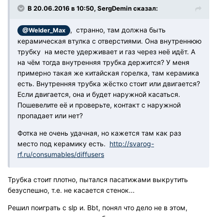
В 20.06.2016 в 10:50, SergDemin сказал:
, странно, там должна быть
@Welder_Max
керамическая втулка с отверстиями. Она внутреннюю
трубку на месте удерживает и газ через неё идёт. А
на чём тогда внутренняя трубка держится? У меня
примерно такая же китайская горелка, там керамика
есть. Внутренняя трубка жёстко стоит или двигается?
Если двигается, она и будет наружной касаться.
Пошевелите её и проверьте, контакт с наружной
пропадает или нет?
Фотка не очень удачная, но кажется там как раз
место под керамику есть.
http://svarog-
rf.ru/consumables/diffusers
Трубка стоит плотно, пытался пасатижами выкрутить
безуспешно, т.е. не касается стенок...
Решил поиграть с slp и. Bbt, понял что дело не в этом,