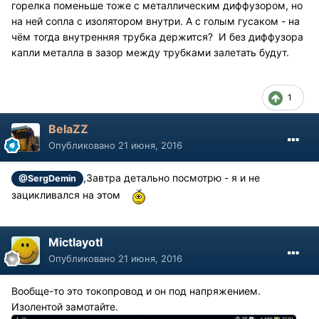
горелка поменьше тоже с металлическим диффузором, но
на ней сопла с изолятором внутри. А с голым гусаком - на
чём тогда внутренняя трубка держится? И без диффузора
капли металла в зазор между трубками залетать будут.
1
BelaZZ
Опубликовано
21 июня, 2016
,Завтра детально посмотрю - я и не
@SergDemin
зацикливался на этом
Mictlayotl
Опубликовано
21 июня, 2016
Вообще-то это токопровод и он под напряжением.
Изолентой замотайте.