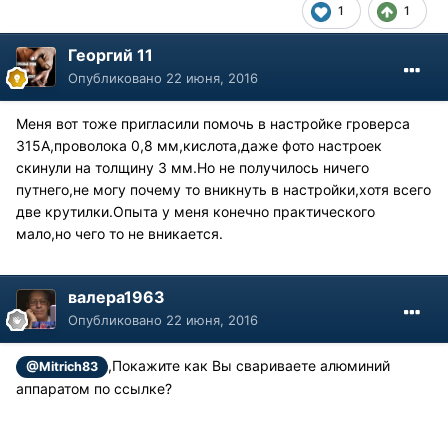
1
1
Георгий 11
Опубликовано
22 июня, 2016
Меня вот тоже пригласили помочь в настройке гроверса
315А,проволока 0,8 мм,кислота,даже фото настроек
скинули на толщину 3 мм.Но не получилось ничего
путнего,не могу почему то вникнуть в настройки,хотя всего
две крутилки.Опыта у меня конечно практического
мало,но чего то не вникается.
валера1963
Опубликовано
22 июня, 2016
,Покажите как Вы свариваете алюминий
@Mitrich83
аппаратом по ссылке?