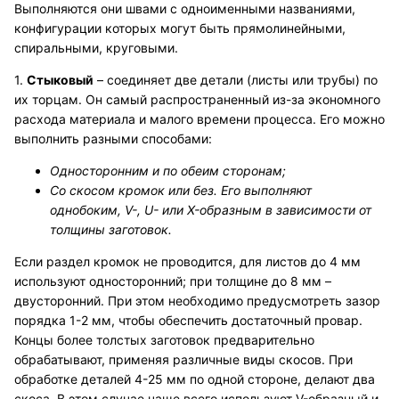
Выполняются они швами с одноименными названиями,
конфигурации которых могут быть прямолинейными,
спиральными, круговыми.
1.
Стыковый
– соединяет две детали (листы или трубы) по
их торцам. Он самый распространенный из-за экономного
расхода материала и малого времени процесса. Его можно
выполнить разными способами:
Односторонним и по обеим сторонам;
Со скосом кромок или без. Его выполняют
однобоким, V-, U- или X-образным в зависимости от
толщины заготовок.
Если раздел кромок не проводится, для листов до 4 мм
используют односторонний; при толщине до 8 мм –
двусторонний. При этом необходимо предусмотреть зазор
порядка 1-2 мм, чтобы обеспечить достаточный провар.
Концы более толстых заготовок предварительно
обрабатывают, применяя различные виды скосов. При
обработке деталей 4-25 мм по одной стороне, делают два
скоса. В этом случае чаще всего используют V-образный и