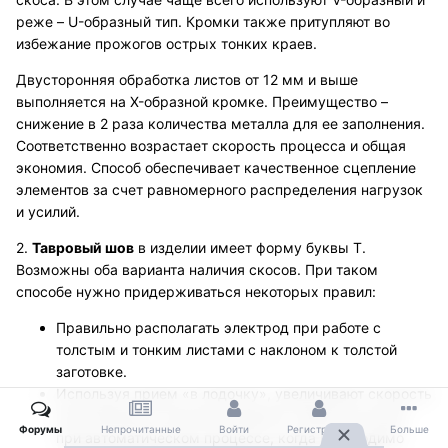
реже – U-образный тип. Кромки также притупляют во
избежание прожогов острых тонких краев.
Двусторонняя обработка листов от 12 мм и выше
выполняется на X-образной кромке. Преимущество –
снижение в 2 раза количества металла для ее заполнения.
Соответственно возрастает скорость процесса и общая
экономия. Способ обеспечивает качественное сцепление
элементов за счет равномерного распределения нагрузок
и усилий.
2.
Тавровый шов
в изделии имеет форму буквы Т.
Возможны оба варианта наличия скосов. При таком
способе нужно придерживаться некоторых правил:
Правильно располагать электрод при работе с
толстым и тонким листами с наклоном к толстой
заготовке.
Используя прием «в лодочку», увеличивают скорость
изготовления и качество изделия. Прием актуален
Форумы
Непрочитанные
Войти
Регистрация
Больше
при автоматическом процессе, когда необходимо