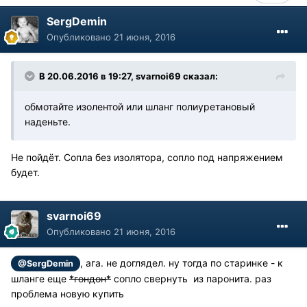
SergDemin
Опубликовано
21 июня, 2016
В 20.06.2016 в 19:27, svarnoi69 сказал:
обмотайте изолентой или шланг полиуретановый
наденьте.
Не пойдёт. Сопла без изолятора, сопло под напряжением
будет.
svarnoi69
Опубликовано
21 июня, 2016
, ага. не доглядел. ну тогда по старинке - к
@SergDemin
шланге еще
*гондон*
сопло свернуть из паронита. раз
проблема новую купить