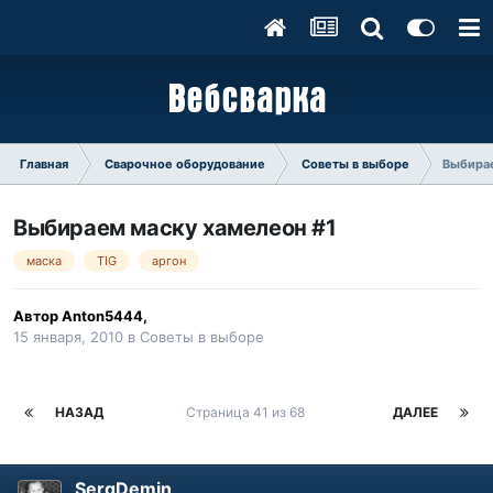
Главная
Сварочное оборудование
Советы в выборе
Выбирае
Выбираем маску хамелеон #1
маска
TIG
аргон
Автор
Anton5444
,
15 января, 2010
в
Советы в выборе
НАЗАД
Страница 41 из 68
ДАЛЕЕ
SergDemin