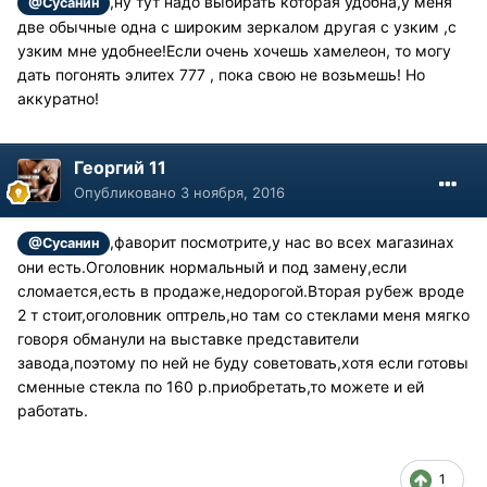
,ну тут надо выбирать которая удобна,у меня
@Сусанин
две обычные одна с широким зеркалом другая с узким ,с
узким мне удобнее!Если очень хочешь хамелеон, то могу
дать погонять элитех 777 , пока свою не возьмешь! Но
аккуратно!
Георгий 11
Опубликовано
3 ноября, 2016
,фаворит посмотрите,у нас во всех магазинах
@Сусанин
они есть.Оголовник нормальный и под замену,если
сломается,есть в продаже,недорогой.Вторая рубеж вроде
2 т стоит,оголовник оптрель,но там со стеклами меня мягко
говоря обманули на выставке представители
завода,поэтому по ней не буду советовать,хотя если готовы
сменные стекла по 160 р.приобретать,то можете и ей
работать.
1