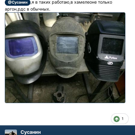
,я в таких работаю,в хамелеоне только
@Сусанин
аргон,рдс в обычных.
1
Сусанин