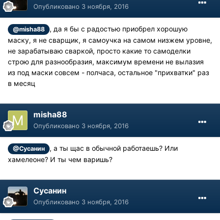
Опубликовано
3 ноября, 2016
, да я бы с радостью приобрел хорошую
@misha88
маску, я не сварщик, я самоучка на самом низжем уровне,
не зарабатываю сваркой, просто какие то самоделки
строю для разнообразия, максимум времени не вылазия
из под маски совсем - полчаса, остальное "прихватки" раз
в месяц
misha88
Опубликовано
3 ноября, 2016
, а ты щас в обычной работаешь? Или
@Сусанин
хамелеоне? И ты чем варишь?
Сусанин
Опубликовано
3 ноября, 2016