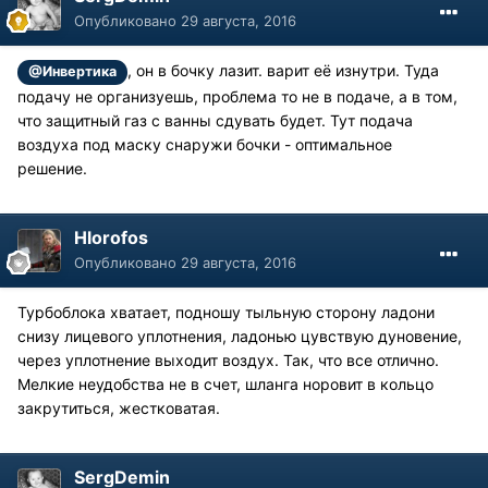
Опубликовано
29 августа, 2016
, он в бочку лазит. варит её изнутри. Туда
@Инвертика
подачу не организуешь, проблема то не в подаче, а в том,
что защитный газ с ванны сдувать будет. Тут подача
воздуха под маску снаружи бочки - оптимальное
решение.
Hlorofos
Опубликовано
29 августа, 2016
Турбоблока хватает, подношу тыльную сторону ладони
снизу лицевого уплотнения, ладонью цувствую дуновение,
через уплотнение выходит воздух. Так, что все отлично.
Мелкие неудобства не в счет, шланга норовит в кольцо
закрутиться, жестковатая.
SergDemin