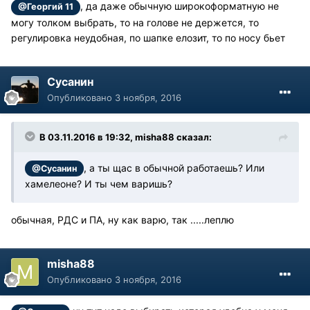
, да даже обычную широкоформатную не
@Георгий 11
могу толком выбрать, то на голове не держется, то
регулировка неудобная, по шапке елозит, то по носу бьет
Сусанин
Опубликовано
3 ноября, 2016
В 03.11.2016 в 19:32, misha88 сказал:
, а ты щас в обычной работаешь? Или
@Сусанин
хамелеоне? И ты чем варишь?
обычная, РДС и ПА, ну как варю, так .....леплю
misha88
Опубликовано
3 ноября, 2016