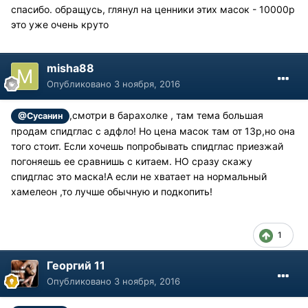
спасибо. обращусь, глянул на ценники этих масок - 10000р
это уже очень круто
misha88
Опубликовано
3 ноября, 2016
,смотри в барахолке , там тема большая
@Сусанин
продам спидглас с адфло! Но цена масок там от 13р,но она
того стоит. Если хочешь попробывать спидглас приезжай
погоняешь ее сравнишь с китаем. НО сразу скажу
спидглас это маска!А если не хватает на нормальный
хамелеон ,то лучше обычную и подкопить!
1
Георгий 11
Опубликовано
3 ноября, 2016