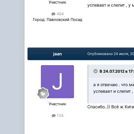
Участник
успевает и слепит , у
494
Город:
Павловский Посад
jaan
Опубликовано
24 июля, 2
В 24.07.2012 в 17
а я отвечаю . что м
успевает и слепит 
Участник
Спасибо..)) Всё ж Китай
134