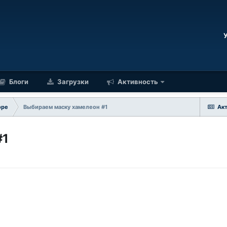
Блоги
Загрузки
Активность
оре
Выбираем маску хамелеон #1
Ак
#1