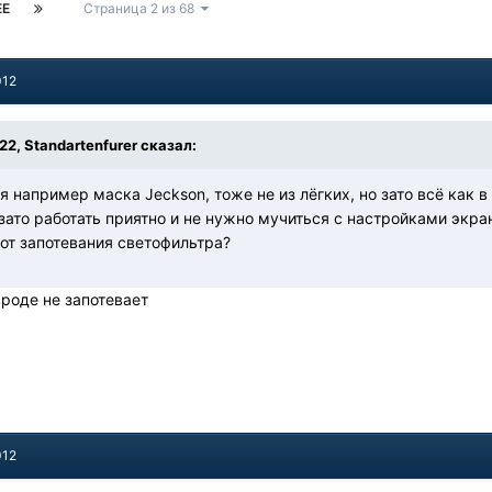
ЕЕ
Страница 2 из 68
012
:22, Standartenfurer сказал:
я например маска Jeckson, тоже не из лёгких, но зато всё как в
зато работать приятно и не нужно мучиться с настройками экрана
от запотевания светофильтра?
вроде не запотевает
012