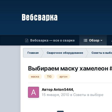
Вебсварка — все о сварке
Обзор
Главная
Сварочное оборудование
Советы в выб
Выбираем маску хамелеон 
маска
TIG
аргон
Автор
Anton5444
,
15 января, 2010
в
Советы в выборе