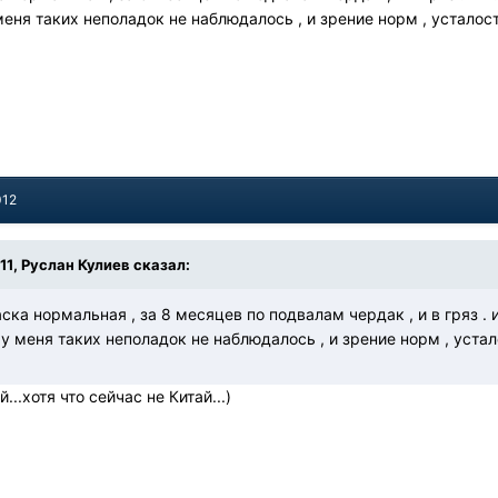
 меня таких неполадок не наблюдалось , и зрение норм , усталос
012
:11, Руслан Кулиев сказал:
аска нормальная , за 8 месяцев по подвалам чердак , и в гряз . 
, у меня таких неполадок не наблюдалось , и зрение норм , уста
...хотя что сейчас не Китай...)