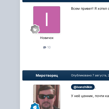
Всем привет! Я хотел
Новичок
10
Миротворец
Опубликовано
7 августа, 
,
@ivanzhilkin
У неё ценник, почти к