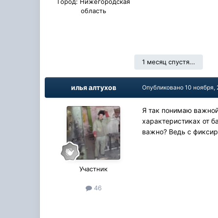
Город:
Нижегородская
область
1 месяц спустя...
илья алтухов
Опубликовано
10 ноября,
Я так понимаю важной 
характеристиках от ба
важно? Ведь с фикси
Участник
46