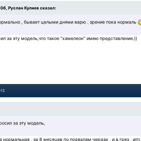
9:06, Руслан Кулиев сказал:
 нормально , бывает целыми днями варю . зрение пока нормаль
ил за эту модель,что такое "хамелеон" имею представление.))
012
росил за эту модель,
а нормальная , за 8 месяцев по подвалам чердак , и в гряз . итп