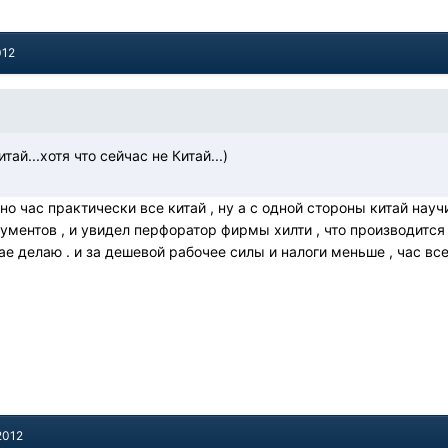
012
тай...хотя что сейчас не Китай...)
но час практически все китай , ну а с одной стороны китай науч
ментов , и увидел перфоратор фирмы хилти , что производится в 
ае делаю . и за дешевой рабочее силы и налоги меньше , час вс
2012