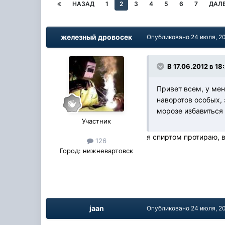
НАЗАД
1
2
3
4
5
6
7
ДАЛ
железный дровосек
Опубликовано
24 июля, 2
В 17.06.2012 в 18
Привет всем, у мен
наворотов особых, 
морозе избавиться 
Участник
я спиртом протираю, 
126
Город:
нижневартовск
jaan
Опубликовано
24 июля, 2