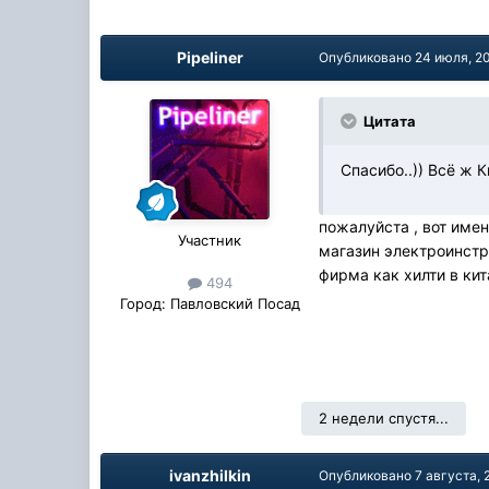
Pipeliner
Опубликовано
24 июля, 2
Цитата
Спасибо..)) Всё ж Ки
пожалуйста , вот имен
Участник
магазин электроинстру
фирма как хилти в кит
494
Город:
Павловский Посад
2 недели спустя...
ivanzhilkin
Опубликовано
7 августа, 