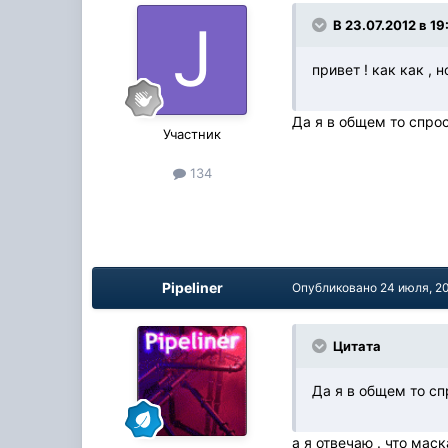
В 23.07.2012 в 1
привет ! как как ,
Да я в общем то спрос
Участник
134
Pipeliner
Опубликовано
24 июля, 2
Цитата
Да я в общем то сп
а я отвечаю . что маск