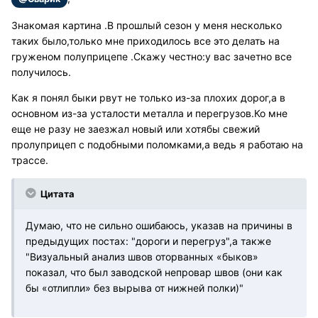
Знакомая картина .В прошлый сезон у меня несколько
таких было,только мне приходилось все это делать на
груженом полуприцепе .Скажу честно:у вас зачетно все
получилось.
Как я понял быки рвут не только из-за плохих дорог,а в
основном из-за усталости металла и перегрузов.Ко мне
еще не разу не заезжал новый или хотябы свежий
пролуприцеп с подобными поломками,а ведь я работаю на
трассе.
Цитата
Думаю, что не сильно ошибаюсь, указав на причины в
предыдущих постах: "дороги и перегруз",а также
"Визуальный анализ швов оторванных «быков»
показал, что был заводской непровар швов (они как
бы «отлипли» без вырыва от нижней полки)"