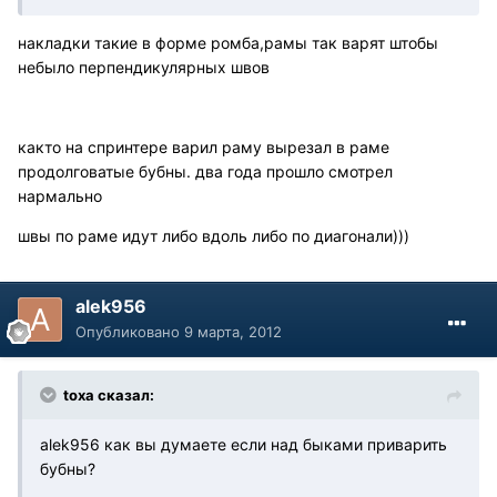
накладки такие в форме ромба,рамы так варят штобы
небыло перпендикулярных швов
както на спринтере варил раму вырезал в раме
продолговатые бубны. два года прошло смотрел
нармально
швы по раме идут либо вдоль либо по диагонали)))
alek956
Опубликовано
9 марта, 2012
toxa сказал:
alek956 как вы думаете если над быками приварить
бубны?