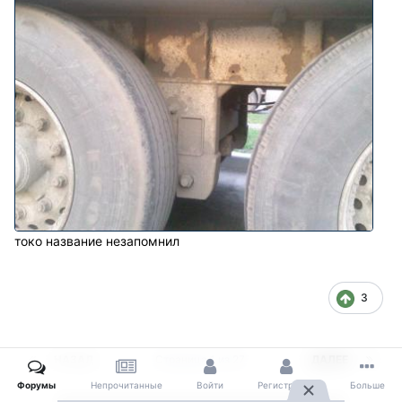
токо название незапомнил
3
НАЗАД
Страница 1 из 27
ДАЛЕЕ
Форумы
Непрочитанные
Войти
Регистрация
Больше