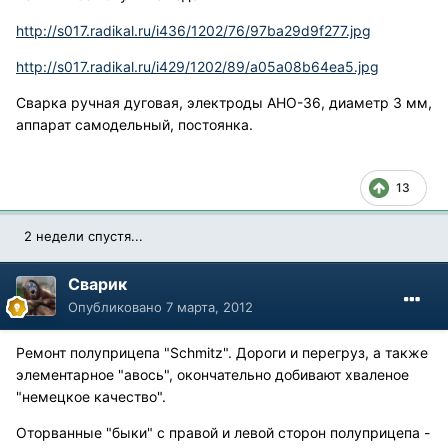
http://s017.radikal.ru/i436/1202/76/97ba29d9f277.jpg
http://s017.radikal.ru/i429/1202/89/a05a08b64ea5.jpg
Сварка ручная дуговая, электроды АНО-36, диаметр 3 мм,
аппарат самодельный, постоянка.
13
2 недели спустя...
Сварик
Опубликовано
7 марта, 2012
Ремонт полуприцепа "Schmitz". Дороги и перегруз, а также
элементарное "авось", окончательно добивают хваленое
"немецкое качество".
Оторванные "быки" с правой и левой сторон полуприцепа -