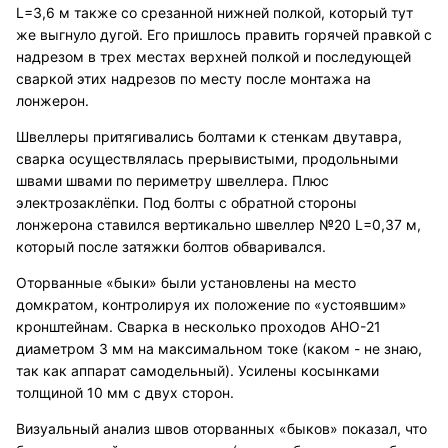
L=3,6 м также со срезанной нижней полкой, который тут
же выгнуло дугой. Его пришлось править горячей правкой с
надрезом в трех местах верхней полкой и последующей
сваркой этих надрезов по месту после монтажа на
лонжерон.
Швеллеры притягивались болтами к стенкам двутавра,
сварка осуществлялась прерывистыми, продольными
швами швами по периметру швеллера. Плюс
электрозаклёпки. Под болты с обратной стороны
лонжерона ставился вертикально швеллер №20 L=0,37 м,
который после затяжки болтов обваривался.
Оторванные «быки» были установлены на место
домкратом, контролируя их положение по «устоявшим»
кронштейнам. Сварка в несколько проходов АНО-21
диаметром 3 мм на максимальном токе (каком - не знаю,
так как аппарат самодельный). Усилены косынками
толщиной 10 мм с двух сторон.
Визуальный анализ швов оторванных «быков» показал, что