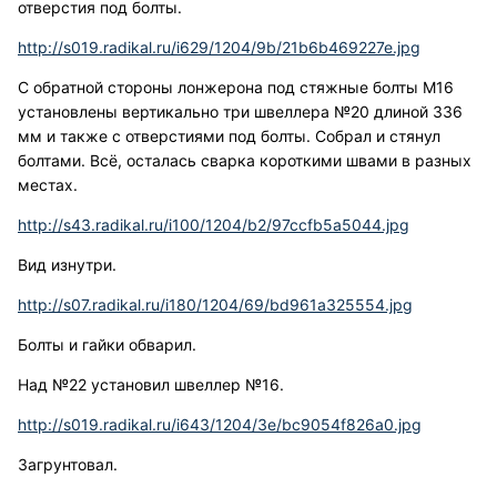
отверстия под болты.
http://s019.radikal.ru/i629/1204/9b/21b6b469227e.jpg
С обратной стороны лонжерона под стяжные болты М16
установлены вертикально три швеллера №20 длиной 336
мм и также с отверстиями под болты. Собрал и стянул
болтами. Всё, осталась сварка короткими швами в разных
местах.
http://s43.radikal.ru/i100/1204/b2/97ccfb5a5044.jpg
Вид изнутри.
http://s07.radikal.ru/i180/1204/69/bd961a325554.jpg
Болты и гайки обварил.
Над №22 установил швеллер №16.
http://s019.radikal.ru/i643/1204/3e/bc9054f826a0.jpg
Загрунтовал.