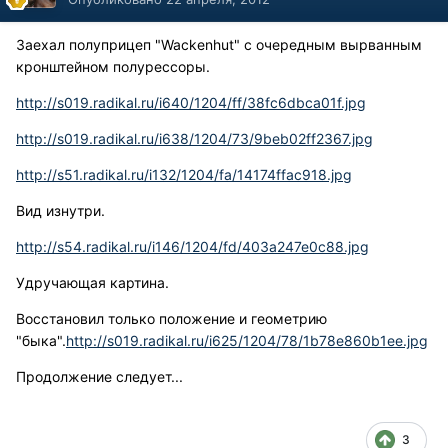
Заехал полуприцеп "Wackenhut" c очередным вырванным
кронштейном полурессоры.
http://s019.radikal.ru/i640/1204/ff/38fc6dbca01f.jpg
http://s019.radikal.ru/i638/1204/73/9beb02ff2367.jpg
http://s51.radikal.ru/i132/1204/fa/14174ffac918.jpg
Вид изнутри.
http://s54.radikal.ru/i146/1204/fd/403a247e0c88.jpg
Удручающая картина.
Восстановил только положение и геометрию
"быка".
http://s019.radikal.ru/i625/1204/78/1b78e860b1ee.jpg
Продолжение следует...
3