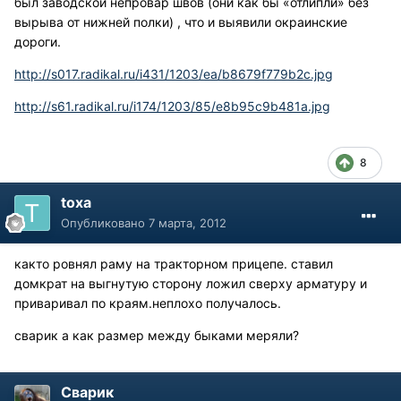
был заводской непровар швов (они как бы «отлипли» без
вырыва от нижней полки) , что и выявили окраинские
дороги.
http://s017.radikal.ru/i431/1203/ea/b8679f779b2c.jpg
http://s61.radikal.ru/i174/1203/85/e8b95c9b481a.jpg
8
toxa
Опубликовано
7 марта, 2012
както ровнял раму на тракторном прицепе. ставил
домкрат на выгнутую сторону ложил сверху арматуру и
приваривал по краям.неплохо получалось.
сварик а как размер между быками меряли?
Сварик