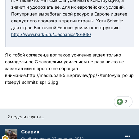
п. - такая-то. Нет смысла усиливать конструкцию, а
значит и удорожать её, для их европейских условий.
Полуприцеп выработал свой ресурс в Европе и далее
следует его продажа в третьи страны. Хотя Schmitz
для стран Восточной Европы усилил конструкцию:
http://www.park5.ru/...echanics/8/668/
Я с тобой согласен,а вот такое усиление видел только
самодельное.С заводским усилением не разу никто не
заезжал или я просто не обращал
внимание.
http://media.park5.ru/preview/pp/7/tentovyie_polup
ritsepyi_schmitz_spr_3.jpg
2
2 недели спустя...
Сварик
Опубликовано
22 апреля, 2012