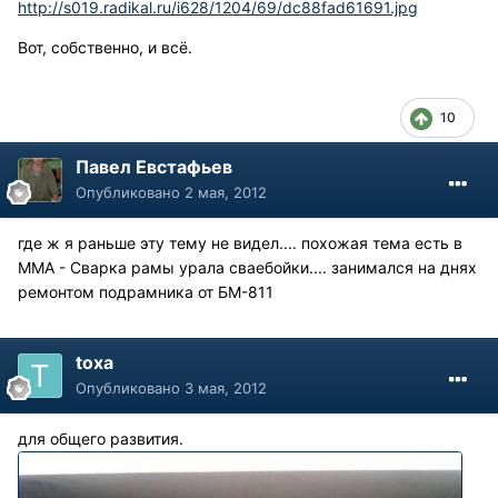
http://s019.radikal.ru/i628/1204/69/dc88fad61691.jpg
Вот, собственно, и всё.
10
Павел Евстафьев
Опубликовано
2 мая, 2012
где ж я раньше эту тему не видел.... похожая тема есть в
MMA - Сварка рамы урала сваебойки.... занимался на днях
ремонтом подрамника от БМ-811
toxa
Опубликовано
3 мая, 2012
для общего развития.