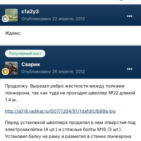
c1a2y3
Опубликовано
22 апреля, 2012
Ждемс.
Популярный пост
Сварик
Опубликовано
26 апреля, 2012
Продолжу. Вырезал ребро жесткости между полками
лонжерона, так как туда не проходил швеллер №22 длиной
1.4 м.
http://s018.radikal.ru/i507/1204/91/1dafdfcfb99a.jpg
Перед установкой швеллера проделал в нем отверстия под
электрозаклёпки (4 шт.) и стяжные болты М16 (3 шт.).
Установил балку на раму и разметил в стенке лонжерона