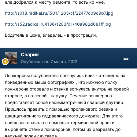
еле добрался к месту ремонта, то есть ко мне.
http://s018.radikal.ru/i501/1203/cf/22477c09c9b7.jpg
http://s52.radikal.ru/i136/1203/d1/40a982d681ff.jpg
Водитель в шоке, владелец - в прострации.
Сварик
Опубликовано
7 марта, 2012
Лонжероны полуприцепа прогнулись вниз - это видно на
приведенных выше фотографиях , что нижнюю полку
лонжерона оторвало и стенка вогнулась внутрь на правой
стороне, а на левой - наружу. Сечение лонжерона
представляет собой несимметричный сварной двутавр.
Пришлось править с помощью пропанового резака и
двадцатитонного гидравлического домкрата. Для этого
пришлось сначала с помощью термической правки
выровнять стенки лонжеронов, потом их разрезать до
верхней полки двутавра.