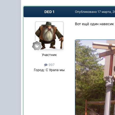
DED 1
Опубликовано
17 марта, 
Вот ещё один навесик 
Участник
997
Город:
С Урала мы