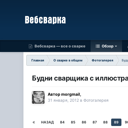
Вебсварка — все о сварке
Обзор
Главная
О сварке в общем
Фотогалерея
Буд
Будни сварщика с иллюстра
Автор
morgmail
,
31 января, 2012
в
Фотогалерея
НАЗАД
84
85
86
87
88
89
9