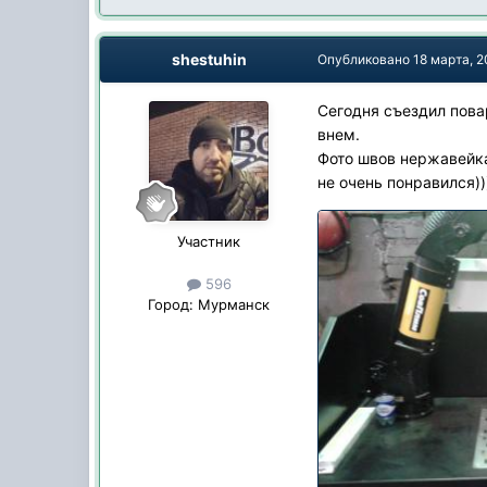
shestuhin
Опубликовано
18 марта, 
Сегодня съездил пова
внем.
Фото швов нержавейка
не очень понравился))
Участник
596
Город:
Мурманск