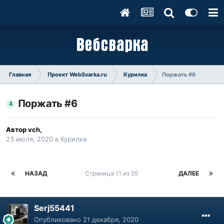
Главная
Проект WebSvarka.ru
Курилка
Поржать #6
Поржать #6
Автор
vch
,
23 июля, 2020
в
Курилка
НАЗАД
Страница 11 из 55
ДАЛЕЕ
Serj55441
Опубликовано
21 декабря, 2020