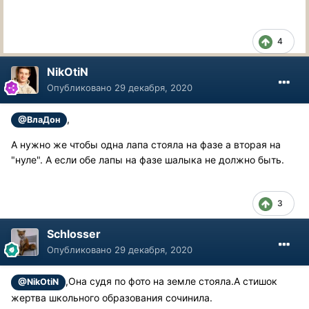
4
NikOtiN
Опубликовано
29 декабря, 2020
,
@ВлаДон
А нужно же чтобы одна лапа стояла на фазе а вторая на
"нуле". А если обе лапы на фазе шалыка не должно быть.
3
Schlosser
Опубликовано
29 декабря, 2020
,Она судя по фото на земле стояла.А стишок
@NikOtiN
жертва школьного образования сочинила.