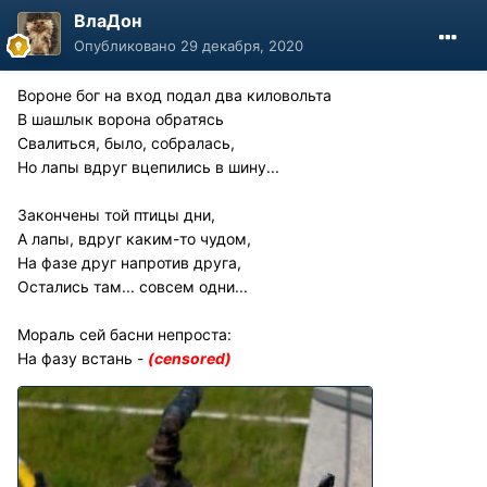
ВлаДон
Опубликовано
29 декабря, 2020
Вороне бог на вход подал два киловольта
В шашлык ворона обратясь
Свалиться, было, собралась,
Но лапы вдруг вцепились в шину...
Закончены той птицы дни,
А лапы, вдруг каким-то чудом,
На фазе друг напротив друга,
Остались там... совсем одни...
Мораль сей басни непроста:
На фазу встань -
(censored)