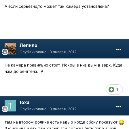
А если серьёзно,то может так камера установлена?
Лепило
Опубликовано
10 января, 2012
Не камера правильно стоит. Искры в низ дым в верх. Куда
нам до рентгена. :P
1
toxa
Опубликовано
10 января, 2012
там на втором ролике есть кадыр когда сбоку показуют
37сикунда.и еть там кадыр где должна бить пора а шов