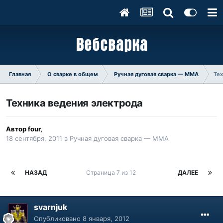
Главная
О сварке в общем
Ручная дуговая сварка — ММA
Тех
Техника ведения электрода
Автор
four
,
18 сентября, 2011
в
Ручная дуговая сварка — ММA
НАЗАД
Страница 7 из 12
ДАЛЕЕ
svarnjuk
Опубликовано
8 января, 2012