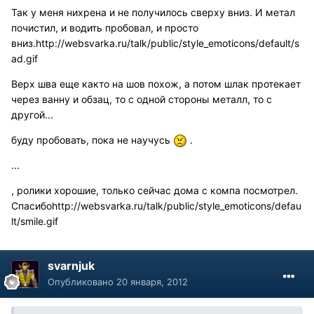
Так у меня нихрена и не получилось сверху вниз. И метал
почистил, и водить пробовал, и просто
вниз.
http://websvarka.ru/talk/public/style_emoticons/default/s
ad.gif
Верх шва еще както на шов похож, а потом шлак протекает
через ванну и обзац, то с одной стороны металл, то с
другой...
буду пробовать, пока не научусь
.
...
, ролики хорошие, только сейчас дома с компа посмотрел.
Спасибо
http://websvarka.ru/talk/public/style_emoticons/defau
lt/smile.gif
svarnjuk
Опубликовано
20 января, 2012