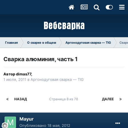
Главная
О сварке в общем
Аргонодуговая сварка — TIG
Сварк
Сварка алюминия, часть 1
Автор
dimas77
,
1 июля, 2011
в
Аргонодуговая сварка — TIG
НАЗАД
Страница 8 из 78
ДАЛЕЕ
Mayur
Опубликовано
18 мая, 2012