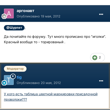
аргонавт
Опубликовано
19 мая, 2012
,
@Шурпет
Да почитайте по форуму. Тут много прописано про "иголки".
Красный вообще то - торированый .
2
Модератор
tig
Опубликовано
20 мая, 2012
У кого есть таблица цветной маркировки присадочной
проволоки???