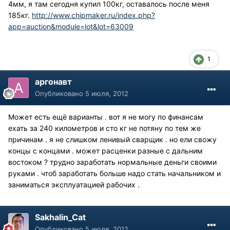
4мм, я там сегодня купил 100кг, оставалось после меня
185кг.
http://www.chipmaker.ru/index.php?
app=auction&module=lot&lot=63009
1
аргонавт
Опубликовано
5 июля, 2012
Может есть ещё варианты . вот я не могу по финансам
ехать за 240 километров и сто кг не потяну по тем же
причинам . я не слишком ленивый сварщик . но ели свожу
концы с концами . может расценки разные с дальним
востоком ? трудно заработать нормальные деньги своими
руками . чтоб заработать больше надо стать начальником и
заниматься эксплуатацией рабочих .
Sakhalin_Cat
Опубликовано
5 июля, 2012