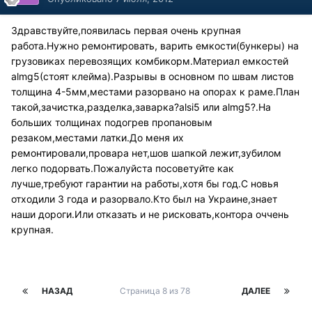
Здравствуйте,появилась первая очень крупная
работа.Нужно ремонтировать, варить емкости(бункеры) на
грузовиках перевозящих комбикорм.Материал емкостей
almg5(стоят клейма).Разрывы в основном по швам листов
толщина 4-5мм,местами разорвано на опорах к раме.План
такой,зачистка,разделка,заварка?alsi5 или almg5?.На
больших толщинах подогрев пропановым
резаком,местами латки.До меня их
ремонтировали,провара нет,шов шапкой лежит,зубилом
легко подорвать.Пожалуйста посоветуйте как
лучше,требуют гарантии на работы,хотя бы год.С новья
отходили 3 года и разорвало.Кто был на Украине,знает
наши дороги.Или отказать и не рисковать,контора оччень
крупная.
НАЗАД
Страница 8 из 78
ДАЛЕЕ