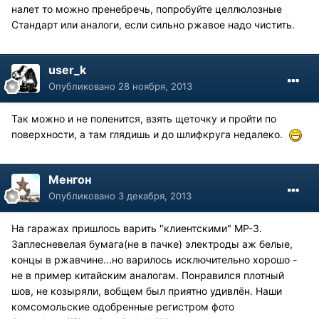
налет то можно пренебречь, попробуйте целлюлозные
Стандарт или аналоги, если сильно ржавое надо чистить.
user_k
Опубликовано
28 ноября, 2013
Так можно и не поленится, взять щеточку и пройти по
поверхности, а там глядишь и до шлифкруга недалеко.
Менгон
Опубликовано
3 декабря, 2013
На гаражах пришлось варить "клиентскими" МР-3.
Заплесневелая бумага(не в пачке) электроды аж белые,
концы в ржавчине...но варилось исключительно хорошо -
не в пример китайским аналогам. Понравился плотный
шов, не козыряли, вобщем был приятно удивлён. Наши
комсомольские одобренные регистром фото