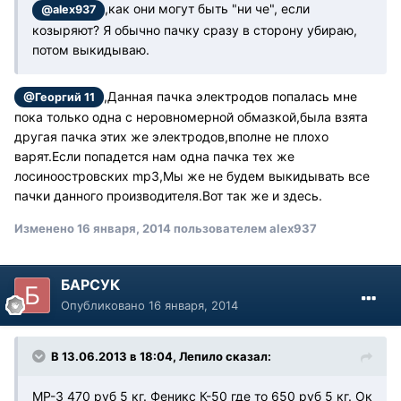
,как они могут быть "ни че", если
@alex937
козыряют? Я обычно пачку сразу в сторону убираю,
потом выкидываю.
,Данная пачка электродов попалась мне
@Георгий 11
пока только одна с неровномерной обмазкой,была взята
другая пачка этих же электродов,вполне не плохо
варят.Если попадется нам одна пачка тех же
лосиноостровских mp3,Мы же не будем выкидывать все
пачки данного производителя.Вот так же и здесь.
Изменено
16 января, 2014
пользователем alex937
БАРСУК
Опубликовано
16 января, 2014
В 13.06.2013 в 18:04, Лепило сказал:
МР-3 470 руб 5 кг. Феникс К-50 где то 650 руб 5 кг. Ок