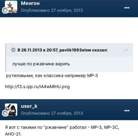
Менгон
Опубликовано
27 ноября, 2013
В 26.11.2013 в 20:57, pavlik1993elsw сказал:
лучше по ржавчине варить
рутиловыми, как классика например МР-3
http://f3.s.qip.ru/IA4wMiHU.png
user_k
Опубликовано
27 ноября, 2013
Я вот с такими по "ржавчине" работал - МР-3, МР-3С,
АНО-21.