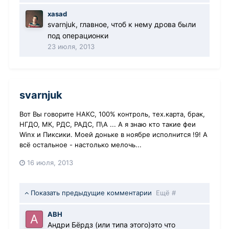
xasad
svarnjuk, главное, чтоб к нему дрова были
под операционки
23 июля, 2013
svarnjuk
Вот Вы говорите НАКС, 100% контроль, тех.карта, брак,
НГДО, МК, РДС, РАДС, П\А ... А я знаю кто такие феи
Winx и Пиксики. Моей доньке в ноябре исполнится !9! А
всё остальное - настолько мелочь...
16 июля, 2013
Показать предыдущие комментарии
Ещё #
АВН
Андри Бёрдз (или типа этого)это что