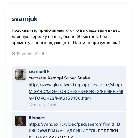
svarnjuk
Подскажите, припоминаю кто-то выкладывали видео
длинную горелку на п.а., около 30 метров, без
промежуточного подающего. Или мне причудилось ?
12 июля, 2016
svarnoi69
система Kemppi Super Snake
http://www.globalweldingsupplies.co.nz/shop/
MIGARC/MIG+TORCHES+&+PARTS/KEMPPI/MI
G+TORCHES/MK6153150.html
12 июля, 2016
Шурпет
https://yandex.ru/video/pad/search?filmId=B-
K4H2aWUXI&text=УДЛИНИТЕЛЬ
ГОРЕЛКИ
SUPERSNAKE GT02 S