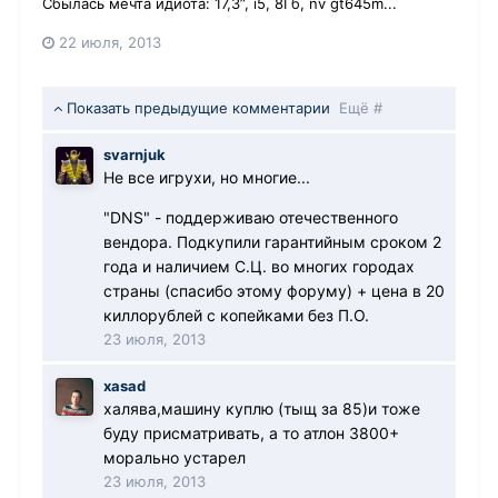
Сбылась мечта идиота: 17,3”, i5, 8Гб, nv gt645m...
22 июля, 2013
Показать предыдущие комментарии
Ещё #
svarnjuk
Не все игрухи, но многие...
"DNS" - поддерживаю отечественного
вендора. Подкупили гарантийным сроком 2
года и наличием С.Ц. во многих городах
страны (спасибо этому форуму) + цена в 20
киллорублей с копейками без П.О.
23 июля, 2013
xasad
халява,машину куплю (тыщ за 85)и тоже
буду присматривать, а то атлон 3800+
морально устарел
23 июля, 2013