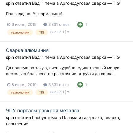
spin
ответил
Вад11
тема в
Аргонодуговая сварка — TIG
Пол года, полёт нормальный.
6 июня, 2019
3 331 ответ
1
(и ещё 1 )
технологии
TIG
Сварка алюминия
spin
ответил
Вад11
тема в
Аргонодуговая сварка — TIG
Да пользую во такую, очень удобно, единственный минус
несколько большеватое расстояние от ручки до сопла...
5 июня, 2019
3 331 ответ
1
(и ещё 1 )
технологии
TIG
ЧПУ порталы раскроя металла
spin
ответил
Глобул
тема в
Плазма и газ-резка, сварка,
напыление