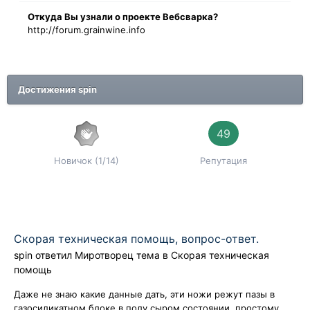
Oткyдa Вы узнaли o проекте Вебсварка?
http://forum.grainwine.info
Достижения spin
49
Новичок (1/14)
Репутация
Скорая техническая помощь, вопрос-ответ.
spin
ответил
Миротворец
тема в
Скорая техническая
помощь
Даже не знаю какие данные дать, эти ножи режут пазы в
газосиликатном блоке,в полу сыром состоянии, простому