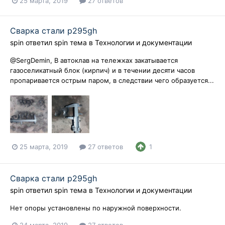
25 марта, 2019
27 ответов
Сварка стали p295gh
spin
ответил
spin
тема в
Технологии и документации
@SergDemin, В автоклав на тележках закатывается
газоселикатный блок (кирпич) и в течении десяти часов
пропаривается острым паром, в следствии чего образуется...
25 марта, 2019
27 ответов
1
Сварка стали p295gh
spin
ответил
spin
тема в
Технологии и документации
Нет опоры установлены по наружной поверхности.
24 марта, 2019
27 ответов