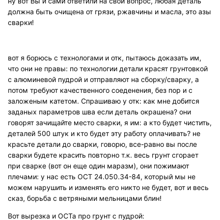
ну вот Вы и сами ответили на свой вопрос, любая деталь
должна быть очищена от грязи, ржавчины и масла, это азы
сварки!
вот я борюсь с технологами и отк, пытаюсь доказать им,
что они не правы: по технологии детали красят грунтовкой
с алюминевой пудрой и отправляют на сборку/сварку, а
потом требуют качественного соеденения, без пор и с
заложеным катетом. Спрашиваю у отк: как мне добится
заданых параметров шва если деталь окрашена? они
говорят зачищайте место сварки, я им: а кто будет чистить,
деталей 500 штук и кто будет эту работу оплачивать? не
красьте детали до сварки, говорю, все-равно вы после
сварки будете красить повторно т.к. весь грунт сгорает
при сварке (вот он еще один маразм), они пожимают
плечами: у нас есть ОСТ 24.050.34-84, который мы не
можем нарушить и изменять его никто не будет, вот и весь
сказ, борьба с ветряными мельницами блин!
Вот вырезка и ОСТа про грунт с пудрой: