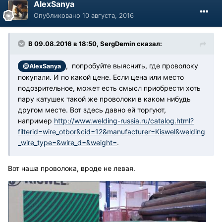
AlexSanya
Опубликовано
10 августа, 2016
В 09.08.2016 в 18:50, SergDemin сказал:
, попробуйте выяснить, где проволоку
@AlexSanya
покупали. И по какой цене. Если цена или место
подозрительное, может есть смысл приобрести хоть
пару катушек такой же проволоки в каком нибудь
другом месте. Вот здесь давно ей торгуют,
например
http://www.welding-russia.ru/catalog.html?
filterid=wire_otbor&cid=12&manufacturer=Kiswel&welding
_wire_type=&wire_d=&weight=
.
Вот наша проволока, вроде не левая.