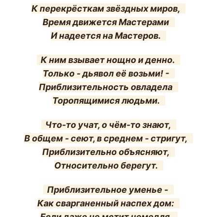
К перекрёсткам звёздных миров,
Время движется Мастерами
И надеется на Мастеров.
К ним взывает нощно и денно.
Только - дьявол её возьми! -
Приблизительность овладела
Торопящимися людьми.
Что-то учат, о чём-то знают,
В общем - сеют, в среднем - стригут,
Приблизительно объясняют,
Относительно берегут.
Приблизительное уменье -
Как сварганенный наспех дом:
Если даже не мстит немедля,