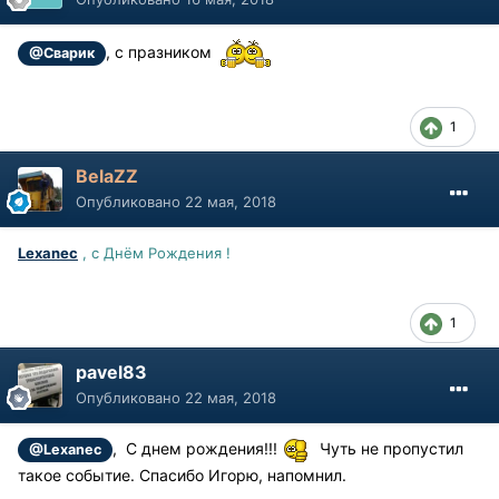
, с празником
@Сварик
1
BelaZZ
Опубликовано
22 мая, 2018
Lexanec
, с Днём Рождения !
1
pavel83
Опубликовано
22 мая, 2018
, С днем рождения!!!
Чуть не пропустил
@Lexanec
такое событие. Спасибо Игорю, напомнил.