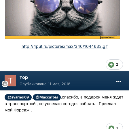
http://4put.ru/pictures/max/340/1044633.gif
2
тор
Опубликовано
11 мая, 2018
,
,спасибо, а подарок меня ждет
@svarnoi69
@МассаТом
в транспортной , не успеваю сегодня забрать . Приехал
мой Форсаж .
1